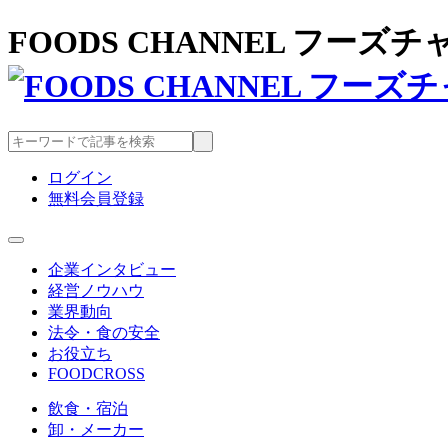
FOODS CHANNEL フー
ログイン
無料会員登録
企業インタビュー
経営ノウハウ
業界動向
法令・食の安全
お役立ち
FOODCROSS
飲食・宿泊
卸・メーカー