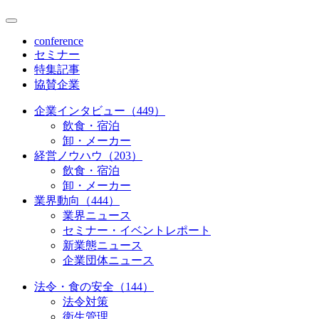
conference
セミナー
特集記事
協賛企業
企業インタビュー（449）
飲食・宿泊
卸・メーカー
経営ノウハウ（203）
飲食・宿泊
卸・メーカー
業界動向（444）
業界ニュース
セミナー・イベントレポート
新業態ニュース
企業団体ニュース
法令・食の安全（144）
法令対策
衛生管理