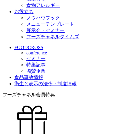
食物アレルギー
お役立ち
ノウハウブック
メニューテンプレート
展示会・セミナー
フーズチャネルタイムズ
FOODCROSS
conference
セミナー
特集記事
協賛企業
食品事故情報
衛生と表示の法令・制度情報
フーズチャネル会員特典