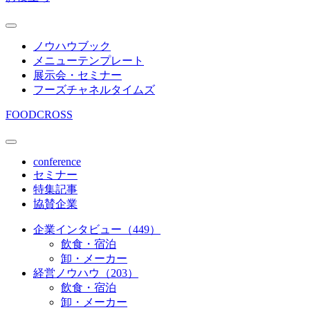
ノウハウブック
メニューテンプレート
展示会・セミナー
フーズチャネルタイムズ
FOODCROSS
conference
セミナー
特集記事
協賛企業
企業インタビュー（449）
飲食・宿泊
卸・メーカー
経営ノウハウ（203）
飲食・宿泊
卸・メーカー