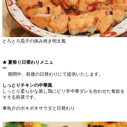
とろとろ茄子の挟み焼き明太風
★ 夏祭り日替わりメニュ
ー
期間中、前後の日替わりにて提供いたします。
しっとりチキンの中華風
しっとり柔らかな蒸し鶏にピリ辛中華ダレを合わせた食欲を
そそる前菜です。
※
魚介のポキポキサラダと日替わり