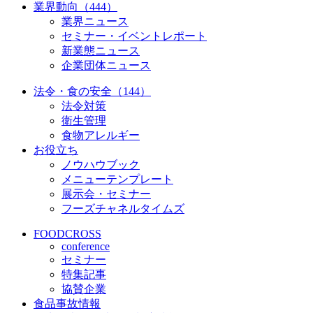
業界動向（444）
業界ニュース
セミナー・イベントレポート
新業態ニュース
企業団体ニュース
法令・食の安全（144）
法令対策
衛生管理
食物アレルギー
お役立ち
ノウハウブック
メニューテンプレート
展示会・セミナー
フーズチャネルタイムズ
FOODCROSS
conference
セミナー
特集記事
協賛企業
食品事故情報