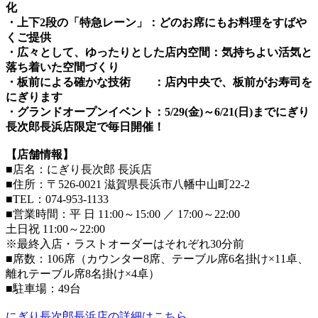
化
・上下2段の「特急レーン」：どのお席にもお料理をすばや
くご提供
・広々として、ゆったりとした店内空間：気持ちよい活気と
落ち着いた空間づくり
・板前による確かな技術 ：店内中央で、板前がお寿司を
にぎります
・グランドオープンイベント：5/29(金)～6/21(日)までにぎり
長次郎長浜店限定で毎日開催！
【店舗情報】
■店名：にぎり長次郎 長浜店
■住所：〒526-0021 滋賀県長浜市八幡中山町22-2
■TEL：074-953-1133
■営業時間：平 日 11:00～15:00 ／ 17:00～22:00
土日祝 11:00～22:00
※最終入店・ラストオーダーはそれぞれ30分前
■席数：106席（カウンター8席、テーブル席6名掛け×11卓、
離れテーブル席8名掛け×4卓）
■駐車場：49台
にぎり長次郎長浜店の詳細はこちら