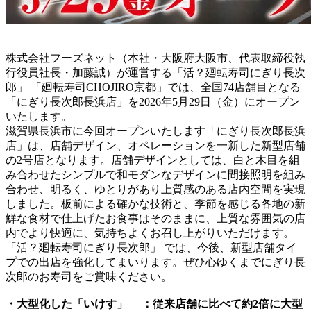
株式会社フーズネット（本社・大阪府大阪市、代表取締役執
行役員社長・加藤誠）が運営する「活？廻転寿司にぎり長次
郎」 「廻転寿司CHOJIRO京都」では、全国74店舗目となる
「にぎり長次郎長浜店」を2026年5月29日（金）にオープン
いたします。
滋賀県長浜市に今回オープンいたします「にぎり長次郎長浜
店」は、店舗デザイン、オペレーションを一新した新型店舗
の2号店となります。店舗デザインとしては、白と木目を組
み合わせたシンプルで和モダンなデザインに間接照明を組み
合わせ、明るく、ゆとりがあり上質感のある店内空間を実現
しました。板前による確かな技術と、季節を感じる各地の新
鮮な食材で仕上げたお食事はそのままに、上質な雰囲気の店
内でより快適に、気持ちよくお召し上がりいただけます。
「活？廻転寿司にぎり長次郎」 では、今後、新型店舗タイ
プでの出店を強化してまいります。ぜひ心ゆくまでにぎり長
次郎のお寿司をご賞味ください。
・大型化した「いけす」 ：従来店舗に比べて約2倍に大型