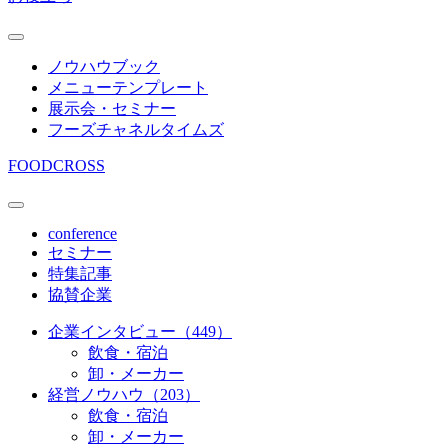
ノウハウブック
メニューテンプレート
展示会・セミナー
フーズチャネルタイムズ
FOODCROSS
conference
セミナー
特集記事
協賛企業
企業インタビュー（449）
飲食・宿泊
卸・メーカー
経営ノウハウ（203）
飲食・宿泊
卸・メーカー