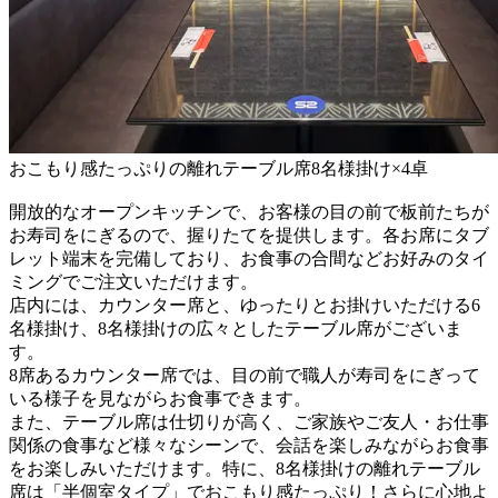
おこもり感たっぷりの離れテーブル席8名様掛け×4卓
開放的なオープンキッチンで、お客様の目の前で板前たちが
お寿司をにぎるので、握りたてを提供します。各お席にタブ
レット端末を完備しており、お食事の合間などお好みのタイ
ミングでご注文いただけます。
店内には、カウンター席と、ゆったりとお掛けいただける6
名様掛け、8名様掛けの広々としたテーブル席がございま
す。
8席あるカウンター席では、目の前で職人が寿司をにぎって
いる様子を見ながらお食事できます。
また、テーブル席は仕切りが高く、ご家族やご友人・お仕事
関係の食事など様々なシーンで、会話を楽しみながらお食事
をお楽しみいただけます。特に、8名様掛けの離れテーブル
席は「半個室タイプ」でおこもり感たっぷり！さらに心地よ