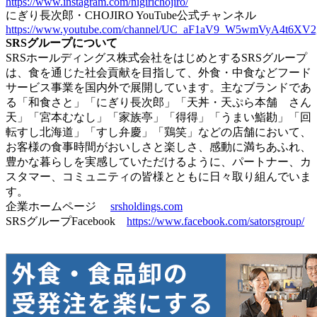
https://www.instagram.com/nigirichojiro/
にぎり長次郎・CHOJIRO YouTube公式チャンネル
https://www.youtube.com/channel/UC_aF1aV9_W5wmVyA4t6XV2
SRSグループについて
SRSホールディングス株式会社をはじめとするSRSグループ
は、食を通じた社会貢献を目指して、外食・中食などフード
サービス事業を国内外で展開しています。主なブランドであ
る「和食さと」「にぎり長次郎」「天丼・天ぷら本舗 さん
天」「宮本むなし」「家族亭」「得得」「うまい鮨勘」「回
転すし北海道」「すし弁慶」「鶏笑」などの店舗において、
お客様の食事時間がおいしさと楽しさ、感動に満ちあふれ、
豊かな暮らしを実感していただけるように、パートナー、カ
スタマー、コミュニティの皆様とともに日々取り組んでいま
す。
企業ホームページ
srsholdings.com
SRSグループFacebook
https://www.facebook.com/satorsgroup/