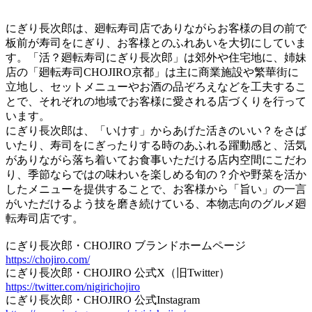
にぎり長次郎は、廻転寿司店でありながらお客様の目の前で
板前が寿司をにぎり、お客様とのふれあいを大切にしていま
す。「活？廻転寿司にぎり長次郎」は郊外や住宅地に、姉妹
店の「廻転寿司CHOJIRO京都」は主に商業施設や繁華街に
立地し、セットメニューやお酒の品ぞろえなどを工夫するこ
とで、それぞれの地域でお客様に愛される店づくりを行って
います。
にぎり長次郎は、「いけす」からあげた活きのいい？をさば
いたり、寿司をにぎったりする時のあふれる躍動感と、活気
がありながら落ち着いてお食事いただける店内空間にこだわ
り、季節ならではの味わいを楽しめる旬の？介や野菜を活か
したメニューを提供することで、お客様から「旨い」の一言
がいただけるよう技を磨き続けている、本物志向のグルメ廻
転寿司店です。
にぎり長次郎・CHOJIRO ブランドホームページ
https://chojiro.com/
にぎり長次郎・CHOJIRO 公式X（旧Twitter）
https://twitter.com/nigirichojiro
にぎり長次郎・CHOJIRO 公式Instagram