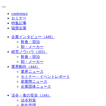
conference
セミナー
特集記事
協賛企業
企業インタビュー（449）
飲食・宿泊
卸・メーカー
経営ノウハウ（203）
飲食・宿泊
卸・メーカー
業界動向（444）
業界ニュース
セミナー・イベントレポート
新業態ニュース
企業団体ニュース
法令・食の安全（144）
法令対策
衛生管理