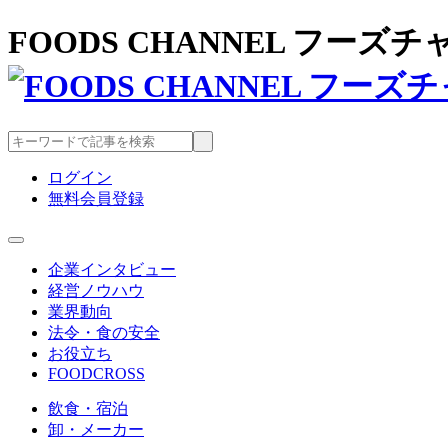
FOODS CHANNEL フー
ログイン
無料会員登録
企業インタビュー
経営ノウハウ
業界動向
法令・食の安全
お役立ち
FOODCROSS
飲食・宿泊
卸・メーカー