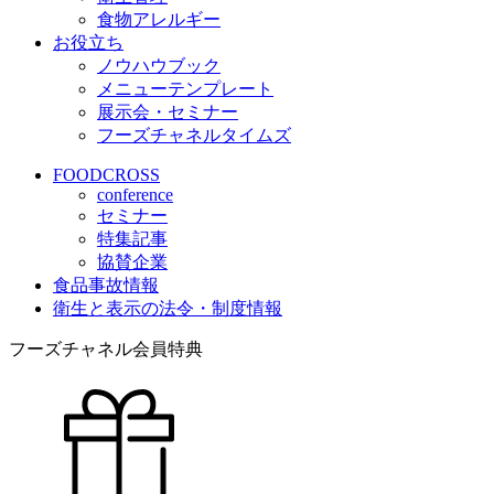
食物アレルギー
お役立ち
ノウハウブック
メニューテンプレート
展示会・セミナー
フーズチャネルタイムズ
FOODCROSS
conference
セミナー
特集記事
協賛企業
食品事故情報
衛生と表示の法令・制度情報
フーズチャネル会員特典