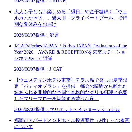
2026/08/07
提供：TRUNK
大人も子どもも楽しめる「縁日」や金平糖輝く「ウェ
ルカムかき氷」、愛犬用「プライベートプール」で特
別な夏休みをお届け
2026/08/07
提供：流通
J-CAT×Forbes JAPAN「Forbes JAPAN Destinations of the
Year 2026」AWARD & RECEPTIONを東京ステーショ
ンホテルにて開催
2026/08/07
提供：J-CAT
【ウェスティンホテル東京】テラス席で楽しむ夏季限
定『パティオプラン』を提供 都会の喧騒から離れた
緑あふれる開放的な空間で本格的なグリル料理と充実
したフリーフローを堪能する贅沢な夜…
2026/08/07
提供：マリオット・インターナショナル
福岡市アパートメントホテル投資案件（2件）への参画
について