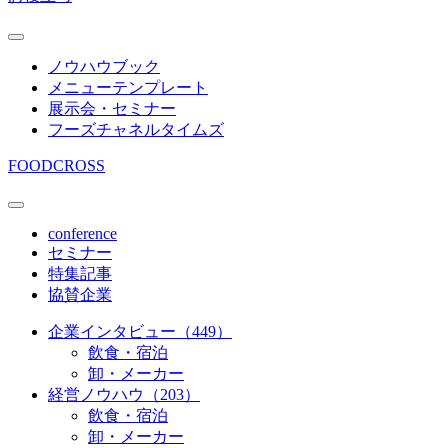
ノウハウブック
メニューテンプレート
展示会・セミナー
フーズチャネルタイムズ
FOODCROSS
conference
セミナー
特集記事
協賛企業
企業インタビュー（449）
飲食・宿泊
卸・メーカー
経営ノウハウ（203）
飲食・宿泊
卸・メーカー