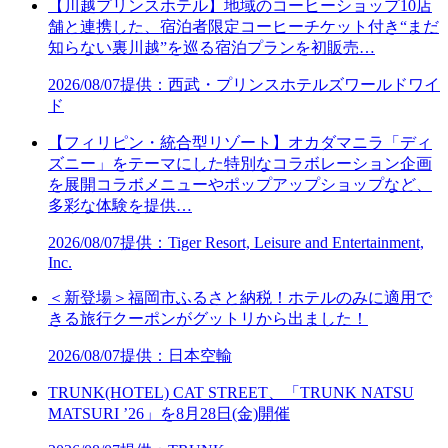
【川越プリンスホテル】地域のコーヒーショップ10店
舗と連携した、宿泊者限定コーヒーチケット付き“まだ
知らない裏川越”を巡る宿泊プランを初販売…
2026/08/07
提供：西武・プリンスホテルズワールドワイ
ド
【フィリピン・統合型リゾート】オカダマニラ「ディ
ズニー」をテーマにした特別なコラボレーション企画
を展開コラボメニューやポップアップショップなど、
多彩な体験を提供…
2026/08/07
提供：Tiger Resort, Leisure and Entertainment,
Inc.
＜新登場＞福岡市ふるさと納税！ホテルのみに適用で
きる旅行クーポンがグットリから出ました！
2026/08/07
提供：日本空輸
TRUNK(HOTEL) CAT STREET、「TRUNK NATSU
MATSURI ’26」を8月28日(金)開催