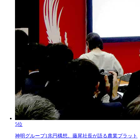
5位
神明グループ1兆円構想。藤尾社長が語る農業プラット