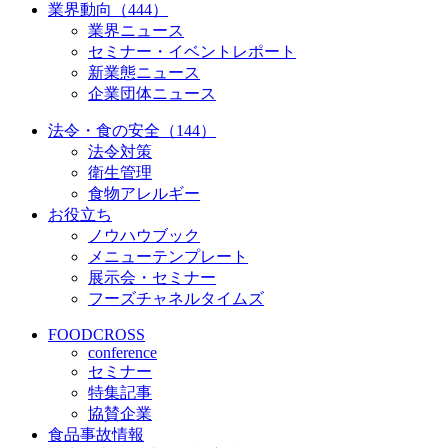
業界動向（444）
業界ニュース
セミナー・イベントレポート
新業態ニュース
企業団体ニュース
法令・食の安全（144）
法令対策
衛生管理
食物アレルギー
お役立ち
ノウハウブック
メニューテンプレート
展示会・セミナー
フーズチャネルタイムズ
FOODCROSS
conference
セミナー
特集記事
協賛企業
食品事故情報