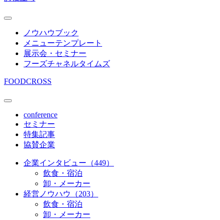
ノウハウブック
メニューテンプレート
展示会・セミナー
フーズチャネルタイムズ
FOODCROSS
conference
セミナー
特集記事
協賛企業
企業インタビュー（449）
飲食・宿泊
卸・メーカー
経営ノウハウ（203）
飲食・宿泊
卸・メーカー