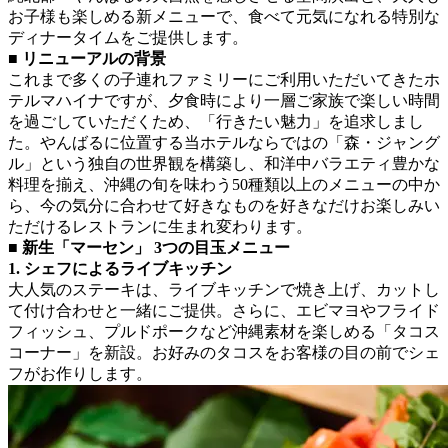
お子様も楽しめる新メニューで、食べて元気になれる特別な
ディナータイムをご提供します。
■ リニューアルの背景
これまで多くの子連れファミリーにご利用いただいてきたホ
テルマハイナですが、夕食時により一層ご家族で楽しい時間
を過ごしていただくため、「行きたい魅力」を追求しまし
た。やんばるに位置する当ホテルならではの「森・ジャング
ル」という独自の世界観を構築し、和洋中バラエティ豊かな
料理を揃え、沖縄の旬を味わう50種類以上のメニューの中か
ら、今の気分に合わせて好きなものを好きなだけお楽しみい
ただけるレストランに生まれ変わります。
■ 新生「マーセン」 3つの目玉メニュー
1. シェフによるライブキッチン
大人気のステーキは、ライブキッチンで焼き上げ、カットし
て付け合わせと一緒にご提供。さらに、エビマヨやフライド
フィッシュ、プルドポークなど沖縄素材を楽しめる「タコス
コーナー」を新設。お好みのタコスをお客様の目の前でシェ
フがお作りします。