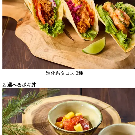
進化系タコス 3種
2. 選べるポキ丼