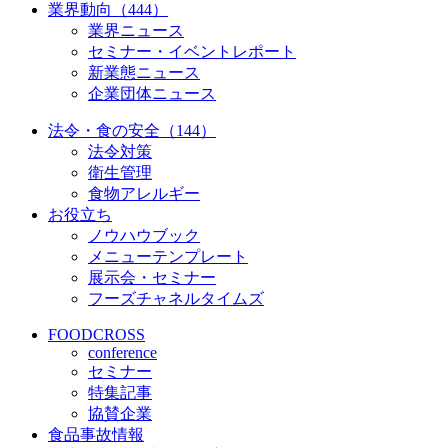
業界動向（444）
業界ニュース
セミナー・イベントレポート
新業態ニュース
企業団体ニュース
法令・食の安全（144）
法令対策
衛生管理
食物アレルギー
お役立ち
ノウハウブック
メニューテンプレート
展示会・セミナー
フーズチャネルタイムズ
FOODCROSS
conference
セミナー
特集記事
協賛企業
食品事故情報