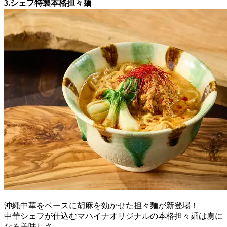
3.シェフ特製本格担々麺
沖縄中華をベースに胡麻を効かせた担々麺が新登場！
中華シェフが仕込むマハイナオリジナルの本格担々麺は虜に
なる美味しさ。