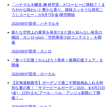
「ハナマルキ醸造 麹 研究室」がコーヒーに挑戦？！ま
ろやかな味わいと豊かな香り、後味スッキリな焙煎こ
うじコーヒー」が8月7日(金)発売開始
2026/08/07
提供：ハナマルキ
新たな空想上の果実を発見!?まだ誰も知らない発見の
物語 カンロ×pixiv「空想果実小説コンテスト」を開
催
2026/08/07
提供：カンロ
「食べて応援！がんばろう熊本！復興応援フェア」を
開催
2026/08/07
提供：ローカル
【北海道釧路市】ガーデンで過ごす開放感あふれる特
別な夏の夜！「サマービールガーデン2026」を8月21日
(金)・22日(土)にアール・ベル・アンジェ釧路にて開
催！…
2026/08/07
提供：ベルコ