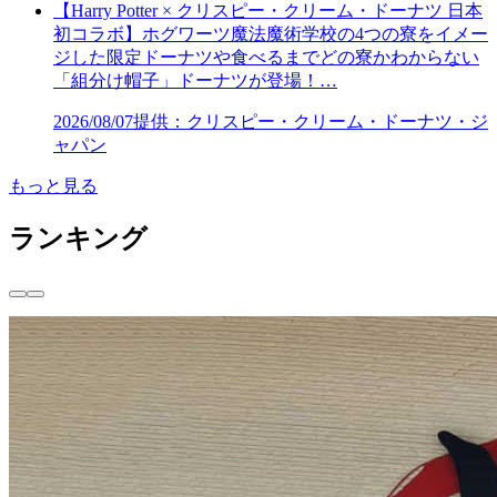
【Harry Potter × クリスピー・クリーム・ドーナツ 日本
初コラボ】ホグワーツ魔法魔術学校の4つの寮をイメー
ジした限定ドーナツや食べるまでどの寮かわからない
「組分け帽子」ドーナツが登場！…
2026/08/07
提供：クリスピー・クリーム・ドーナツ・ジ
ャパン
もっと見る
ランキング