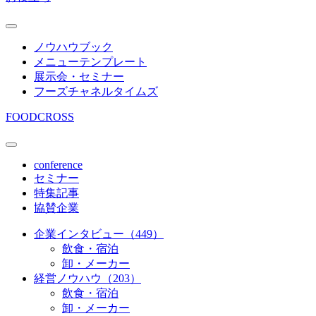
ノウハウブック
メニューテンプレート
展示会・セミナー
フーズチャネルタイムズ
FOODCROSS
conference
セミナー
特集記事
協賛企業
企業インタビュー（449）
飲食・宿泊
卸・メーカー
経営ノウハウ（203）
飲食・宿泊
卸・メーカー