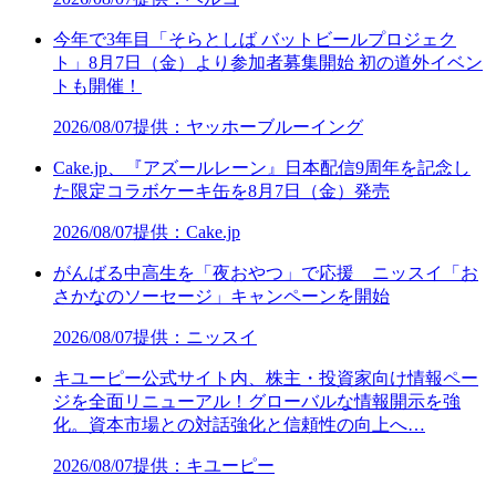
今年で3年目「そらとしば バットビールプロジェク
ト」8月7日（金）より参加者募集開始 初の道外イベン
トも開催！
2026/08/07
提供：ヤッホーブルーイング
Cake.jp、『アズールレーン』日本配信9周年を記念し
た限定コラボケーキ缶を8月7日（金）発売
2026/08/07
提供：Cake.jp
がんばる中高生を「夜おやつ」で応援 ニッスイ「お
さかなのソーセージ」キャンペーンを開始
2026/08/07
提供：ニッスイ
キユーピー公式サイト内、株主・投資家向け情報ペー
ジを全面リニューアル！グローバルな情報開示を強
化。資本市場との対話強化と信頼性の向上へ…
2026/08/07
提供：キユーピー