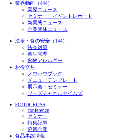
業界動向（444）
業界ニュース
セミナー・イベントレポート
新業態ニュース
企業団体ニュース
法令・食の安全（144）
法令対策
衛生管理
食物アレルギー
お役立ち
ノウハウブック
メニューテンプレート
展示会・セミナー
フーズチャネルタイムズ
FOODCROSS
conference
セミナー
特集記事
協賛企業
食品事故情報