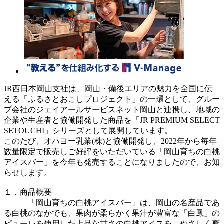
JR西日本岡山支社は、岡山・備後エリアの魅力を全国に伝
える「ふるさとおこしプロジェクト」の一環として、グルー
プ会社のジェイアールサービスネット岡山と連携し、地域の
企業や生産者と協働開発した商品を「JR PREMIUM SELECT
SETOUCHI」シリーズとして展開しています。
このたび、オハヨー乳業(株)と協働開発し、2022年から毎年
数量限定で販売しご好評をいただいている「岡山育ちの白桃
アイスバー」を今年も発売することになりましたので、お知
らせします。
１．商品概要
「岡山育ちの白桃アイスバー」は、岡山の名産品であ
る白桃のなかでも、果肉が柔らかく果汁が豊富な「白鳳」の
ピューレを使用した上品な甘さの白桃アイスを、やさしく爽