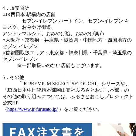
4．販売箇所
○JR西日本 駅構内の店舗
セブン‐イレブン ハートイン、セブン‐イレブン キ
ヨスク、おみやげ街道、
アントレマルシェ、おみやげ処、おみやげ楽市
○大阪府・京都府・兵庫県・滋賀県・中国地方・四国地方の
セブン‐イレブン
○首都圏取扱エリア：東京都・神奈川県・千葉県・埼玉県の
セブン-イレブン
※一部取扱いのない店舗もございます。
5．その他
「JR PREMIUM SELECT SETOUCHI」シリーズや、
「JR西日本中国統括本部岡山支社ふるさとおこし本部」の
その他の取り組みについては、ふるさとおこしプロジェクト
公式HP
（
https://www.jr-furusato.jp/
）をご覧ください。