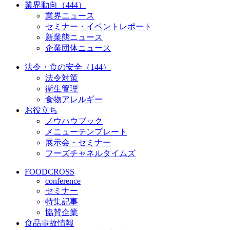
業界動向（444）
業界ニュース
セミナー・イベントレポート
新業態ニュース
企業団体ニュース
法令・食の安全（144）
法令対策
衛生管理
食物アレルギー
お役立ち
ノウハウブック
メニューテンプレート
展示会・セミナー
フーズチャネルタイムズ
FOODCROSS
conference
セミナー
特集記事
協賛企業
食品事故情報