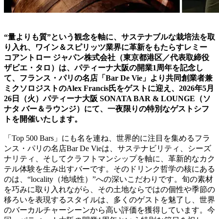
“量よりも質”という観念を軸に、サステナブルな栽培法を取
り入れ、ワイン＆スピリッツ業界に革新をもたらすレミー
コアントロー ジャパン株式会社（東京都港区／代表取締役
ザビエ・タロ）は、パティーナ大阪の開業1周年を記念し
て、フランス・パリの名店「Bar De Vie」より共同創業者兼
ミクソロジストのAlex Francis氏をゲストに迎え、2026年5月
26日（火）パティーナ大阪 SONATA BAR & LOUNGE（ソ
ナタ バー＆ラウンジ）にて、一夜限りの特別なゲストシフ
トを開催いたします。
「Top 500 Bars」にも名を連ね、世界的に注目を集めるフラ
ンス・パリの名店Bar De Vieは、サステナビリティ、シーズ
ナリティ、そしてクラフトマンシップを軸に、革新的なカク
テル体験を生み出すバーです。そのドリンク哲学の核にある
のは、“locality（地域性）”への深いこだわりです。旬の素材
を巧みに取り入れながら、その土地ならではの個性や季節の
移ろいを表現するスタイルは、多くのゲストを魅了し、世界
のバーカルチャーシーンから高い評価を獲得しています。今