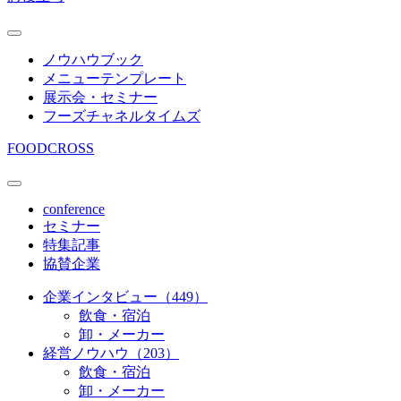
ノウハウブック
メニューテンプレート
展示会・セミナー
フーズチャネルタイムズ
FOODCROSS
conference
セミナー
特集記事
協賛企業
企業インタビュー（449）
飲食・宿泊
卸・メーカー
経営ノウハウ（203）
飲食・宿泊
卸・メーカー