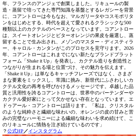
年、フランスのアンジェで創業しました。リキュールの製
造・蒸留で培ってきた専門知識を基盤とするレガシーを背景
に、コアントローは今もなお、マルガリータやコスモポリタ
ンをはじめとする、時代を超えて愛されるクラシックな500
種類以上のカクテルのベースとなっています。コアントロー
は、スイートオレンジとビターオレンジの果皮を厳選し、蒸
留することで生み出され、メゾンのマスター・ディスティラ
ー、キャロル・カンタンがこのプロセスを見守ります。2026
年、コアントローはこれまでにない新たなブランドプラット
フォーム「Shake it Up」を発表し、カクテル造りを創造性と
つながりが生まれる場と位置づけ、その魅力を伝えます。
「Shake it Up」は単なるキャッチフレーズではなく、さまざ
まな要素をミックスし、常識に挑み、新世代にふさわしいカ
クテル文化の再考を呼びかけるメッセージです。卓越した品
質と汎用性を誇るコアントローは、世界中のバーテンダーや
カクテル愛好家にとって欠かせない存在となっています。エ
ドゥアール・コアントローは語ります。「私は、クリスタル
のような純粋さと繊細な味わいの、オレンジの皮の甘みと苦
みの完璧なハーモニーによる繊細な味わいを求め続けて、こ
のリキュールに情熱を注ぎ続けているのです」
？
公式HP
／
インスタグラム