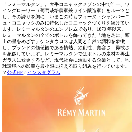
「レミーマルタン」。大手コニャックメゾンの中で唯一、ワ
イングローワー（葡萄栽培農家兼ワイン醸造家）をルーツと
し、その誇りを胸に、いまこの時もフィーヌ・シャンパーニ
ュ・コニャックのみに特化したコニャックづくりを続けてい
ます。レミーマルタンのエンブレムであり、1870 年以来、
レミーマルタンの全てのボトルを飾ってきた「地を足に、頭
上の星をめざす」ケンタウロスは人間と自然の調和を象徴
し、ブランドの価値観である情熱、独創性、寛容さ、勇敢さ
を象徴しています。レミーマルタンではボトルの素材を再生
ガラスに変更するなど、現代社会に活動する企業として、地
球環境への影響を最小限に抑える取り組みを行っています。
？
公式HP
／
インスタグラム