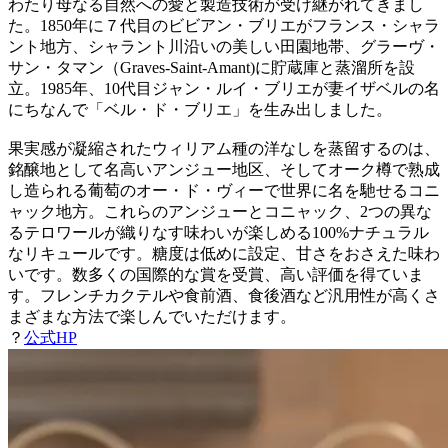
わたり母なる自然への愛と製造技術が受け継がれてきまし
た。1850年に７代目のビビアン・ブリエがフランス・シャラ
ント地方、シャラント川沿いの美しい田園地帯、グラーヴ・
サン・タマン（Graves-Saint-Amant)に貯蔵庫と蒸溜所を設
立。1985年、10代目ジャン・ルイ・ブリエが妻イザベルの名
にちなんで「ベル・ド・ブリエ」を生み出しました。
果実感が凝縮されたウィリアム種の洋なしを蒸留するのは、
銘醸地として名高いアンジュー地区、そしてオーク樽で熟成
し造られる葡萄のオー・ド・ヴィーで世界に名を馳せるコニ
ャック地方。これらのアンジューとコニャック、2つの異な
るテロワールが織りなす味わいが楽しめる100%ナチュラル
なリキュールです。糖度は低めに設定、甘さをおさえた味わ
いです。数多くの国際的な賞を受賞、高い評価を得ていま
す。フレンチカクテルや食前酒、食後酒など汎用性が高くさ
まざまな方法で楽しんでいただけます。
？
公式HP