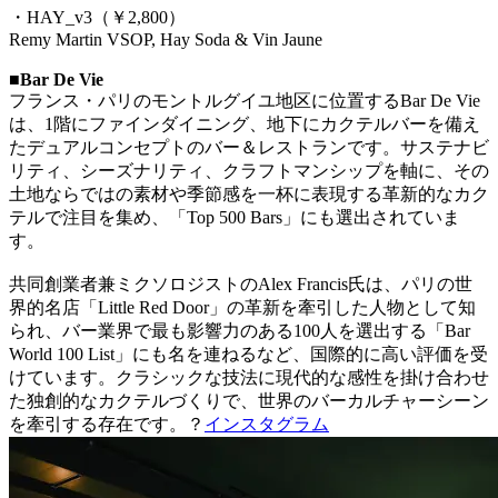
・HAY_v3（￥2,800）
Remy Martin VSOP, Hay Soda & Vin Jaune
■Bar De Vie
フランス・パリのモントルグイユ地区に位置するBar De Vie
は、1階にファインダイニング、地下にカクテルバーを備え
たデュアルコンセプトのバー＆レストランです。サステナビ
リティ、シーズナリティ、クラフトマンシップを軸に、その
土地ならではの素材や季節感を一杯に表現する革新的なカク
テルで注目を集め、「Top 500 Bars」にも選出されていま
す。
共同創業者兼ミクソロジストのAlex Francis氏は、パリの世
界的名店「Little Red Door」の革新を牽引した人物として知
られ、バー業界で最も影響力のある100人を選出する「Bar
World 100 List」にも名を連ねるなど、国際的に高い評価を受
けています。クラシックな技法に現代的な感性を掛け合わせ
た独創的なカクテルづくりで、世界のバーカルチャーシーン
を牽引する存在です。？
インスタグラム