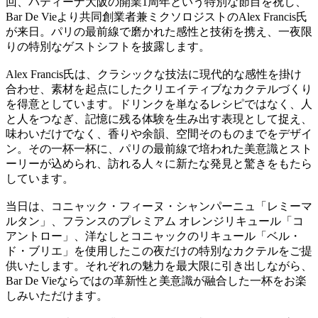
回、パティーナ大阪の開業1周年という特別な節目を祝し、
Bar De Vieより共同創業者兼ミクソロジストのAlex Francis氏
が来日。パリの最前線で磨かれた感性と技術を携え、一夜限
りの特別なゲストシフトを披露します。
Alex Francis氏は、クラシックな技法に現代的な感性を掛け
合わせ、素材を起点にしたクリエイティブなカクテルづくり
を得意としています。ドリンクを単なるレシピではなく、人
と人をつなぎ、記憶に残る体験を生み出す表現として捉え、
味わいだけでなく、香りや余韻、空間そのものまでをデザイ
ン。その一杯一杯に、パリの最前線で培われた美意識とスト
ーリーが込められ、訪れる人々に新たな発見と驚きをもたら
しています。
当日は、コニャック・フィーヌ・シャンパーニュ「レミーマ
ルタン」、フランスのプレミアム オレンジリキュール「コ
アントロー」、洋なしとコニャックのリキュール「ベル・
ド・ブリエ」を使用したこの夜だけの特別なカクテルをご提
供いたします。それぞれの魅力を最大限に引き出しながら、
Bar De Vieならではの革新性と美意識が融合した一杯をお楽
しみいただけます。