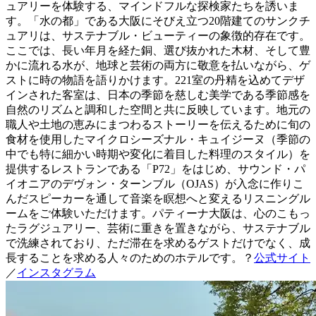
ュアリーを体験する、マインドフルな探検家たちを誘いま
す。「水の都」である大阪にそびえ立つ20階建てのサンクチ
ュアリは、サステナブル・ビューティーの象徴的存在です。
ここでは、長い年月を経た銅、選び抜かれた木材、そして豊
かに流れる水が、地球と芸術の両方に敬意を払いながら、ゲ
ストに時の物語を語りかけます。221室の丹精を込めてデザ
インされた客室は、日本の季節を慈しむ美学である季節感を
自然のリズムと調和した空間と共に反映しています。地元の
職人や土地の恵みにまつわるストーリーを伝えるために旬の
食材を使用したマイクロシーズナル・キュイジーヌ（季節の
中でも特に細かい時期や変化に着目した料理のスタイル）を
提供するレストランである「P72」をはじめ、サウンド・パ
イオニアのデヴォン・ターンブル（OJAS）が入念に作りこ
んだスピーカーを通して音楽を瞑想へと変えるリスニングル
ームをご体験いただけます。パティーナ大阪は、心のこもっ
たラグジュアリー、芸術に重きを置きながら、サステナブル
で洗練されており、ただ滞在を求めるゲストだけでなく、成
長することを求める人々のためのホテルです。？
公式サイト
／
インスタグラム