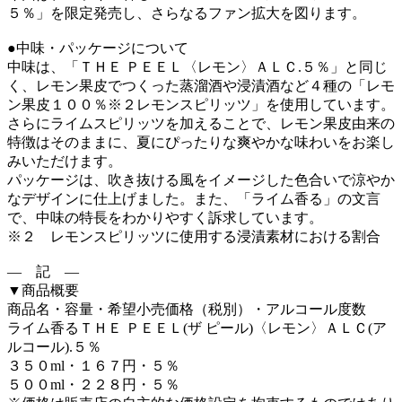
５％」を限定発売し、さらなるファン拡大を図ります。
●中味・パッケージについて
中味は、「ＴＨＥ ＰＥＥＬ〈レモン〉ＡＬＣ.５％」と同じ
く、レモン果皮でつくった蒸溜酒や浸漬酒など４種の「レモ
ン果皮１００％※２レモンスピリッツ」を使用しています。
さらにライムスピリッツを加えることで、レモン果皮由来の
特徴はそのままに、夏にぴったりな爽やかな味わいをお楽し
みいただけます。
パッケージは、吹き抜ける風をイメージした色合いで涼やか
なデザインに仕上げました。また、「ライム香る」の文言
で、中味の特長をわかりやすく訴求しています。
※２ レモンスピリッツに使用する浸漬素材における割合
― 記 ―
▼商品概要
商品名・容量・希望小売価格（税別）・アルコール度数
ライム香るＴＨＥ ＰＥＥＬ(ザ ピール)〈レモン〉ＡＬＣ(ア
ルコール).５％
３５０ml・１６７円・５％
５００ml・２２８円・５％