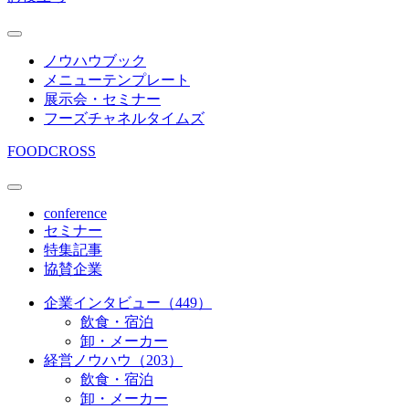
ノウハウブック
メニューテンプレート
展示会・セミナー
フーズチャネルタイムズ
FOODCROSS
conference
セミナー
特集記事
協賛企業
企業インタビュー（449）
飲食・宿泊
卸・メーカー
経営ノウハウ（203）
飲食・宿泊
卸・メーカー