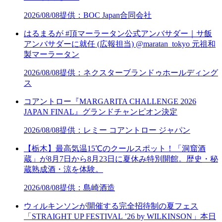
2026/08/08
提供：BOC Japan合同会社
はるまるが #頂マーラータン公式アンバサダー｜サ飯
アンバサダーに就任 (広報担当) @maratan_tokyo 元祖和
製マーラータン
2026/08/08
提供：ネクスターブランドゥホールディング
ス
コアントロー『MARGARITA CHALLENGE 2026
JAPAN FINAL』グランドチャンピオン決定
2026/08/08
提供：レミー コアントロー ジャパン
【栃木】最高気温15℃のクールスポット！「洞窟酒
蔵」が8月7日から8月23日に夏休み特別開館。歴史・秘
蔵熟成酒・涼を体験。
2026/08/08
提供：島崎酒造
ウィルキンソンが開催する完全招待制の夏フェス
「STRAIGHT UP FESTIVAL ’26 by WILKINSON」本日