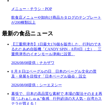
メニュー・チラシ・POP
飲食店メニューや卸向け商品カタログのテンプレート
が200種類以上
最新の食品ニュース
【三重県津市】1日最大176個を販売した、行列のでき
るわたあめ自販機「CANDY SPIN」8月8日（土）、三
重県津市のイオンモール津南に設置。
2026/08/08
提供：ナカザワ
8 月 8 日はベーグルの日 日本のベーグル文化の普
及・発展を目指す「日本ベーグル協会」設立
2026/08/08
提供：シーエヌシー
幕張で、日本の高品質な素材で 本場の製法そのまま再
現 “ふわぁしゅぁ”食感 行列必須の大人気・台湾カス
テラが買える！