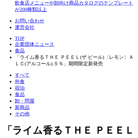
飲食店メニューや卸向け商品カタログのテンプレート
が200種類以上
お問い合わせ
運営会社
TOP
企業団体ニュース
食品
「ライム香るＴＨＥ ＰＥＥＬ(ザ ピール)〈レモン〉Ａ
ＬＣ(アルコール).５％」期間限定新発売
すべて
外食
宿泊
食品
卸・問屋
新商品
その他
「ライム香るＴＨＥ ＰＥＥＬ