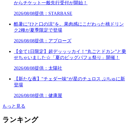
からチケット一般先行受付が開始！
2026/08/08
提供：STARBASE
酷暑に"ひと口の涼"を。果肉感にこだわった桃ドリン
ク2種が夏季限定で登場
2026/08/08
提供：アプローズ
【全て1日限定】超デッッッカイ！“丸ごとドカン”と乗
せちゃいました☆「夏のビッグパフェ祭り」開催！
2026/08/08
提供：太陽社
【新たな夜】"チェダー味"が星のチュロス ぷちゅに新
登場
2026/08/08
提供：健康屋
もっと見る
ランキング