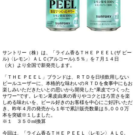
サントリー（株）は、「ライム香るＴＨＥ ＰＥＥＬ(ザ ピー
ル)〈レモン〉ＡＬＣ(アルコール).５％」を７月１４日
（火）より全国で新発売します。
「ＴＨＥ ＰＥＥＬ」ブランドは、ＲＴＤを日頃飲用しない
ビールユーザーに、本格的な味わいのＲＴＤを食事中にもお
楽しみいただきたいとの思いから開発した“果皮でつくった
サワー”です。レモン果皮由来の香りやコクとほろ苦さを楽
しめる味わいを、ビール好きのお客様を中心にご好評いただ
き、昨年４月の発売から１年で累計販売数量は５,０００万
本を突破※１しました。
※１ ３５０ml換算
今回は、「ライム香るＴＨＥ ＰＥＥＬ〈レモン〉ＡＬＣ.