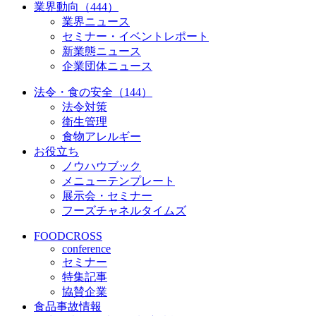
業界動向（444）
業界ニュース
セミナー・イベントレポート
新業態ニュース
企業団体ニュース
法令・食の安全（144）
法令対策
衛生管理
食物アレルギー
お役立ち
ノウハウブック
メニューテンプレート
展示会・セミナー
フーズチャネルタイムズ
FOODCROSS
conference
セミナー
特集記事
協賛企業
食品事故情報