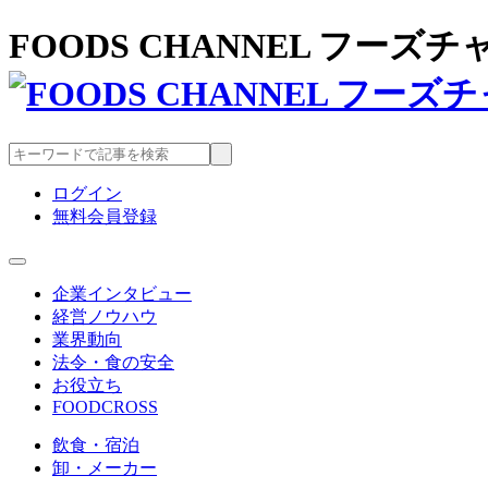
FOODS CHANNEL フー
ログイン
無料会員登録
企業インタビュー
経営ノウハウ
業界動向
法令・食の安全
お役立ち
FOODCROSS
飲食・宿泊
卸・メーカー