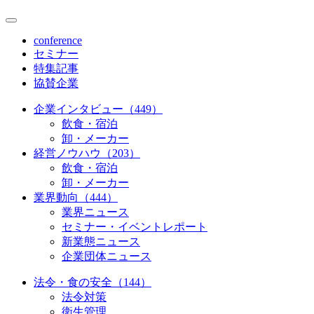
conference
セミナー
特集記事
協賛企業
企業インタビュー（449）
飲食・宿泊
卸・メーカー
経営ノウハウ（203）
飲食・宿泊
卸・メーカー
業界動向（444）
業界ニュース
セミナー・イベントレポート
新業態ニュース
企業団体ニュース
法令・食の安全（144）
法令対策
衛生管理