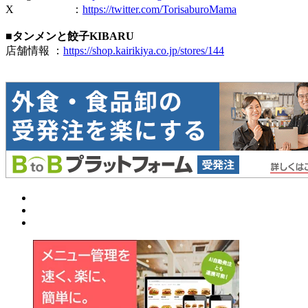
X ：
https://twitter.com/TorisaburoMama
■タンメンと餃子KIBARU
店舗情報 ：
https://shop.kairikiya.co.jp/stores/144