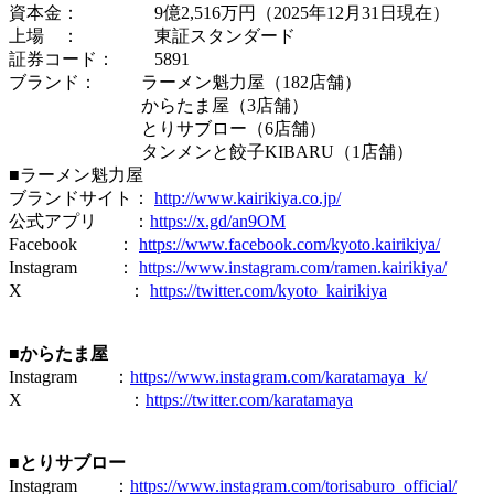
資本金： 9億2,516万円（2025年12月31日現在）
上場 ： 東証スタンダード
証券コード： 5891
ブランド： ラーメン魁力屋（182店舗）
からたま屋（3店舗）
とりサブロー（6店舗）
タンメンと餃子KIBARU（1店舗）
■ラーメン魁力屋
ブランドサイト：
http://www.kairikiya.co.jp/
公式アプリ ：
https://x.gd/an9OM
Facebook ：
https://www.facebook.com/kyoto.kairikiya/
Instagram ：
https://www.instagram.com/ramen.kairikiya/
X ：
https://twitter.com/kyoto_kairikiya
■からたま屋
Instagram ：
https://www.instagram.com/karatamaya_k/
X ：
https://twitter.com/karatamaya
■とりサブロー
Instagram ：
https://www.instagram.com/torisaburo_official/