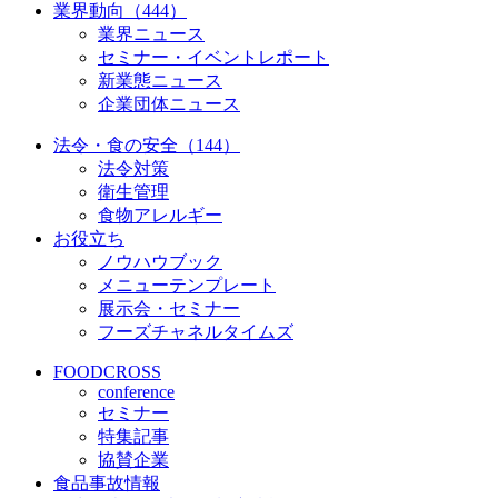
業界動向（444）
業界ニュース
セミナー・イベントレポート
新業態ニュース
企業団体ニュース
法令・食の安全（144）
法令対策
衛生管理
食物アレルギー
お役立ち
ノウハウブック
メニューテンプレート
展示会・セミナー
フーズチャネルタイムズ
FOODCROSS
conference
セミナー
特集記事
協賛企業
食品事故情報