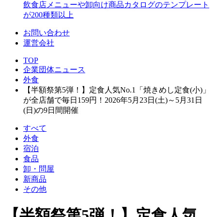
飲食店メニューや卸向け商品カタログのテンプレート
が200種類以上
お問い合わせ
運営会社
TOP
企業団体ニュース
外食
【半額祭第5弾！】定食人気No.1「焼きめし定食(小)」
が全店舗で毎日159円！2026年5月23日(土)～5月31日
(日)の9日間開催
すべて
外食
宿泊
食品
卸・問屋
新商品
その他
【半額祭第5弾！】定食人気