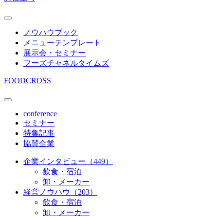
ノウハウブック
メニューテンプレート
展示会・セミナー
フーズチャネルタイムズ
FOODCROSS
conference
セミナー
特集記事
協賛企業
企業インタビュー（449）
飲食・宿泊
卸・メーカー
経営ノウハウ（203）
飲食・宿泊
卸・メーカー