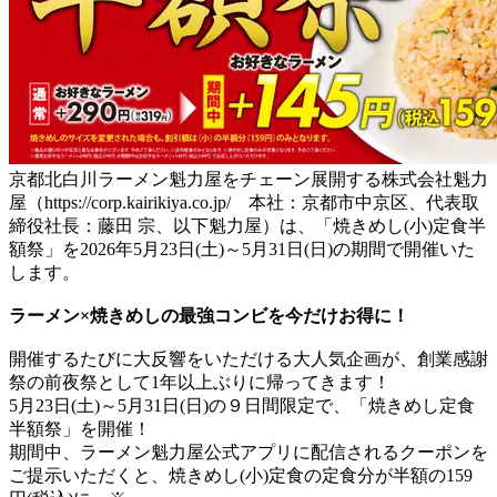
京都北白川ラーメン魁力屋をチェーン展開する株式会社魁力
屋（https://corp.kairikiya.co.jp/ 本社：京都市中京区、代表取
締役社長：藤田 宗、以下魁力屋）は、「焼きめし(小)定食半
額祭」を2026年5月23日(土)～5月31日(日)の期間で開催いた
します。
ラーメン×焼きめしの最強コンビを今だけお得に！
開催するたびに大反響をいただける大人気企画が、創業感謝
祭の前夜祭として1年以上ぶりに帰ってきます！
5月23日(土)～5月31日(日)の９日間限定で、「焼きめし定食
半額祭」を開催！
期間中、ラーメン魁力屋公式アプリに配信されるクーポンを
ご提示いただくと、焼きめし(小)定食の定食分が半額の159