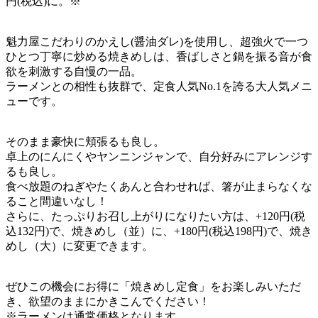
円(税込)に。※
魁力屋こだわりのかえし(醤油ダレ)を使用し、超強火で一つ
ひとつ丁寧に炒める焼きめしは、香ばしさと鍋を振る音が食
欲を刺激する自慢の一品。
ラーメンとの相性も抜群で、定食人気No.1を誇る大人気メニ
ューです。
そのまま豪快に頬張るも良し。
卓上のにんにくやヤンニンジャンで、自分好みにアレンジす
るも良し。
食べ放題のねぎやたくあんと合わせれば、箸が止まらなくな
ること間違いなし！
さらに、たっぷりお召し上がりになりたい方は、+120円(税
込132円)で、焼きめし（並）に、+180円(税込198円)で、焼き
めし（大）に変更できます。
ぜひこの機会にお得に「焼きめし定食」をお楽しみいただ
き、欲望のままにかきこんでください！
※ラーメンは通常価格となります。