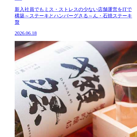
新入社員でもミス・ストレスの少ない店舗運営をITで
構築～ステーキとハンバーグさる～ん・石焼ステーキ
贅
2026.06.18