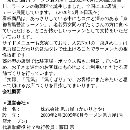
「京都北白川 ラーメン魁力屋」は2005年6月に京都の北白
川、ラーメンの激戦区で誕生しました。全国に182店舗、チ
ェーン展開しています。（2026年5月19日現在）
看板商品は、あっさりしている中にもコクと深みのある「京
都背脂醤油ラーメン」。老若男女問わずたくさんの方に食べ
ていただける、どこか懐かしいラーメンとして支持をいただ
いております。
サイドメニューも充実しており、人気No.1の「焼きめし」は
魁力屋こだわりの醤油ダレで仕上げることでラーメンとの相
性抜群です。
郊外型の店舗では駐車場・ボックス席もご用意しているた
め、お子さま連れのお客様にも心地よくご利用いただける店
舗づくりを行っています。
「笑顔」「元気」「気くばり」で、お客様にまた来たいと思
って頂けるお店づくりを目指してまいります。
会社概要
＜運営会社＞
社 名： 株式会社 魁力屋（かいりきや）
設 立： 2003年2月(2005年6月ラーメン魁力屋1号
店オープン)
代表取締役 社？執行役員：藤田 宗