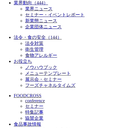
業界動向（444）
業界ニュース
セミナー・イベントレポート
新業態ニュース
企業団体ニュース
法令・食の安全（144）
法令対策
衛生管理
食物アレルギー
お役立ち
ノウハウブック
メニューテンプレート
展示会・セミナー
フーズチャネルタイムズ
FOODCROSS
conference
セミナー
特集記事
協賛企業
食品事故情報