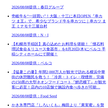
2026/08/08
提供：春日グループ
壱岐牛を“一頭買い”！大阪・十三に本日OPEN『串カ
ツ ま王』で、希少なブランド牛を串カツに｜串カツ ま
王 ミナモ十三屋台村
2026/08/08
提供：N・I
【札幌市手稲区】真心込めたお料理を堪能！「懐石料
理試食会＆リユース食器市」を8月20日(木)にベルコ 手
稲シティホールにて開催！
2026/08/08
提供：ベルコ
【猛暑この夏】年間2,000万人が観光で訪れる横浜中華
街の休憩難民を救う！「冷房・トイレ・喫煙所」完備
の150席の大型ネオンフードコート『鯉恋横丁』が観光
客に必至！店内の10店舗で施設内食べ歩きが可能…
2026/08/08
提供：Food Seed
かき氷専門店『しろいくも』梅田より『果実蜜』を贅