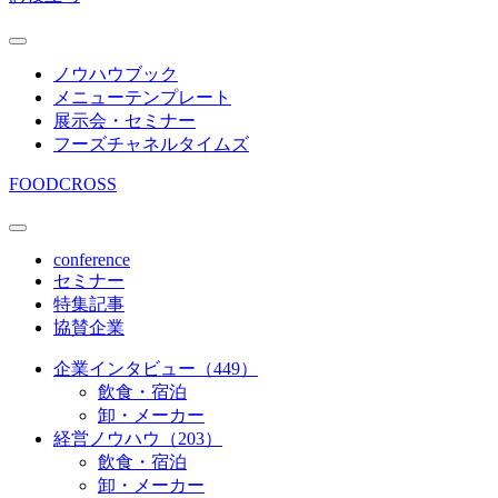
ノウハウブック
メニューテンプレート
展示会・セミナー
フーズチャネルタイムズ
FOODCROSS
conference
セミナー
特集記事
協賛企業
企業インタビュー（449）
飲食・宿泊
卸・メーカー
経営ノウハウ（203）
飲食・宿泊
卸・メーカー