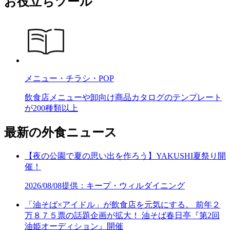
お役立ちツール
メニュー・チラシ・POP
飲食店メニューや卸向け商品カタログのテンプレート
が200種類以上
最新の外食ニュース
【夜の公園で夏の思い出を作ろう】YAKUSHI夏祭り開
催！
2026/08/08
提供：キープ・ウィルダイニング
「油そば×アイドル」が飲食店を元気にする。 前年２
万８７５票の話題企画が拡大！ 油そば春日亭『第2回
油姫オーディション』開催