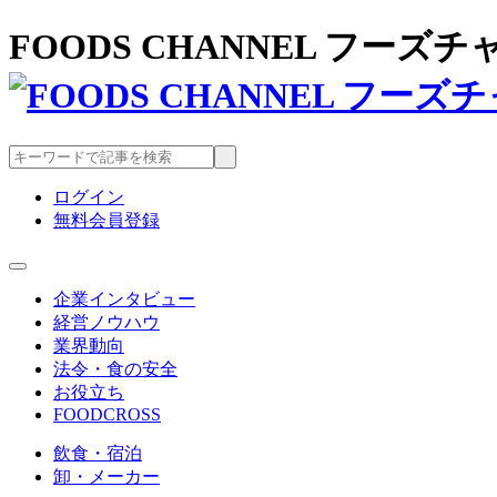
FOODS CHANNEL フー
ログイン
無料会員登録
企業インタビュー
経営ノウハウ
業界動向
法令・食の安全
お役立ち
FOODCROSS
飲食・宿泊
卸・メーカー