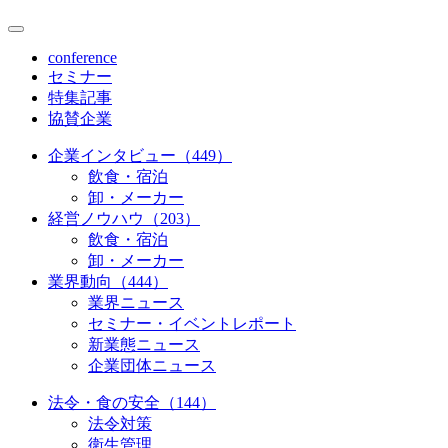
conference
セミナー
特集記事
協賛企業
企業インタビュー（449）
飲食・宿泊
卸・メーカー
経営ノウハウ（203）
飲食・宿泊
卸・メーカー
業界動向（444）
業界ニュース
セミナー・イベントレポート
新業態ニュース
企業団体ニュース
法令・食の安全（144）
法令対策
衛生管理