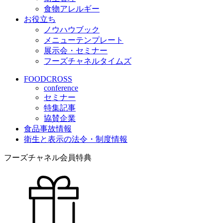
食物アレルギー
お役立ち
ノウハウブック
メニューテンプレート
展示会・セミナー
フーズチャネルタイムズ
FOODCROSS
conference
セミナー
特集記事
協賛企業
食品事故情報
衛生と表示の法令・制度情報
フーズチャネル会員特典