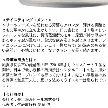
＜テイスティングコメント＞
ベリーやレーズンを想わせる芳醇なアロマが、弾ける炭酸と
ともに華やかに立ち上がります。口に含むと、甘く瑞々しい
フルーティな風味に、長濱蒸溜所のモルト原酒が持つ厚みの
あるボディ感が重なり、贅沢な飲み応えを感じさせます。フ
ィニッシュにかけては、シェリー樽ならではの深みのある甘
い余韻と、心地よいビターなアクセントが長く続きます。
＜長濱蒸溜所とは＞
滋賀県長浜市の琵琶湖の畔で2016年よりウイスキーの生産を
開始。日本で最小規模の蒸溜所はシングルモルトの他に海外
原酒の熟成・ブレンドも行っております。厳しい寒暖差のあ
る長浜で創意工夫し、想いを込めてウイスキーは造られてい
ます。
【会社概要】
会社名：長浜浪漫ビール株式会社
代表者：代表取締役 伊藤 啓