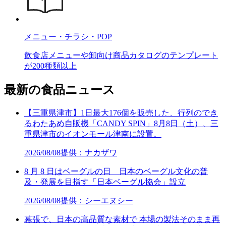
メニュー・チラシ・POP
飲食店メニューや卸向け商品カタログのテンプレート
が200種類以上
最新の食品ニュース
【三重県津市】1日最大176個を販売した、行列のでき
るわたあめ自販機「CANDY SPIN」8月8日（土）、三
重県津市のイオンモール津南に設置。
2026/08/08
提供：ナカザワ
8 月 8 日はベーグルの日 日本のベーグル文化の普
及・発展を目指す「日本ベーグル協会」設立
2026/08/08
提供：シーエヌシー
幕張で、日本の高品質な素材で 本場の製法そのまま再