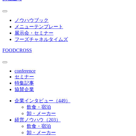
ノウハウブック
メニューテンプレート
展示会・セミナー
フーズチャネルタイムズ
FOODCROSS
conference
セミナー
特集記事
協賛企業
企業インタビュー（449）
飲食・宿泊
卸・メーカー
経営ノウハウ（203）
飲食・宿泊
卸・メーカー