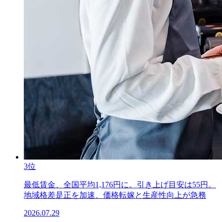
3位
最低賃金、全国平均1,176円に。引き上げ目安は55円。
地域格差是正を加速、価格転嫁と生産性向上が急務
2026.07.29