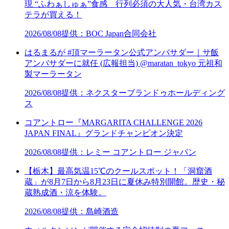
現 “ふわぁしゅぁ”食感 行列必須の大人気・台湾カス
テラが買える！
2026/08/08
提供：BOC Japan合同会社
はるまるが #頂マーラータン公式アンバサダー｜サ飯
アンバサダーに就任 (広報担当) @maratan_tokyo 元祖和
製マーラータン
2026/08/08
提供：ネクスターブランドゥホールディング
ス
コアントロー『MARGARITA CHALLENGE 2026
JAPAN FINAL』グランドチャンピオン決定
2026/08/08
提供：レミー コアントロー ジャパン
【栃木】最高気温15℃のクールスポット！「洞窟酒
蔵」が8月7日から8月23日に夏休み特別開館。歴史・秘
蔵熟成酒・涼を体験。
2026/08/08
提供：島崎酒造