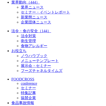
業界動向（444）
業界ニュース
セミナー・イベントレポート
新業態ニュース
企業団体ニュース
法令・食の安全（144）
法令対策
衛生管理
食物アレルギー
お役立ち
ノウハウブック
メニューテンプレート
展示会・セミナー
フーズチャネルタイムズ
FOODCROSS
conference
セミナー
特集記事
協賛企業
食品事故情報