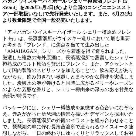
ハガン ウイスキーハイボール シェリー樽原酒ブレンド 缶
350ml」を2026年6月2日(火) より全国のコンビニエンススト
ア(一部取扱いなし)で先行発売いたします。また、6月23(火)
より数量限定で全国一般発売いたします。
「アマハガン ウイスキーハイボール シェリー樽原酒ブレン
ド 缶」は、長濱蒸溜所がウイスキー造りにおいて最も重要
と考える「ブレンド」に焦点を当てて生み出した
「AMAHAGAN」シリーズから着想を得て造られました。
厳選した複数の海外原酒に、長濱蒸溜所で蒸留したシェリー
樽熟成のモルト原酒を贅沢にブレンド。また、アクセントと
して国内製造のスピリッツを加えることで、飲み応えがあり
ながらも、飲み飽きない喉越しとまろやかな風味を実現しま
した。炭酸水の泡が弾けると同時に広がるベリーやレーズン
のような芳醇な香りと、シェリー樽由来の深みのある甘美な
余韻が特長です。
パッケージには、シェリー樽熟成を象徴する色合いになぞら
え、赤みがかった琵琶湖の情景を描いたデザインを採用いた
しました。長濱蒸溜所の外観のイラストを組み合わせること
で、琵琶湖の畔に佇む長濱蒸溜所で造られるウイスキーを連
想しながら、一日の終わりにゆっくりとリラックスしてお召