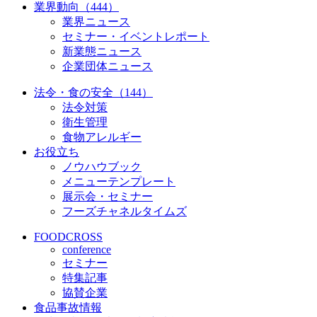
業界動向（444）
業界ニュース
セミナー・イベントレポート
新業態ニュース
企業団体ニュース
法令・食の安全（144）
法令対策
衛生管理
食物アレルギー
お役立ち
ノウハウブック
メニューテンプレート
展示会・セミナー
フーズチャネルタイムズ
FOODCROSS
conference
セミナー
特集記事
協賛企業
食品事故情報