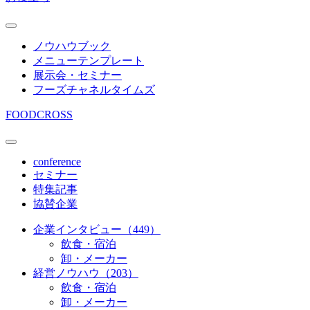
ノウハウブック
メニューテンプレート
展示会・セミナー
フーズチャネルタイムズ
FOODCROSS
conference
セミナー
特集記事
協賛企業
企業インタビュー（449）
飲食・宿泊
卸・メーカー
経営ノウハウ（203）
飲食・宿泊
卸・メーカー