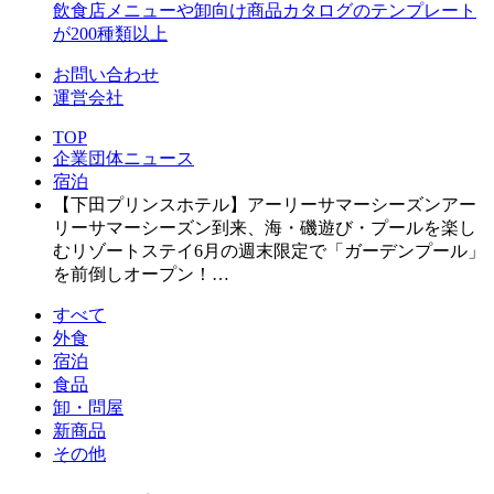
飲食店メニューや卸向け商品カタログのテンプレート
が200種類以上
お問い合わせ
運営会社
TOP
企業団体ニュース
宿泊
【下田プリンスホテル】アーリーサマーシーズンアー
リーサマーシーズン到来、海・磯遊び・プールを楽し
むリゾートステイ6月の週末限定で「ガーデンプール」
を前倒しオープン！…
すべて
外食
宿泊
食品
卸・問屋
新商品
その他