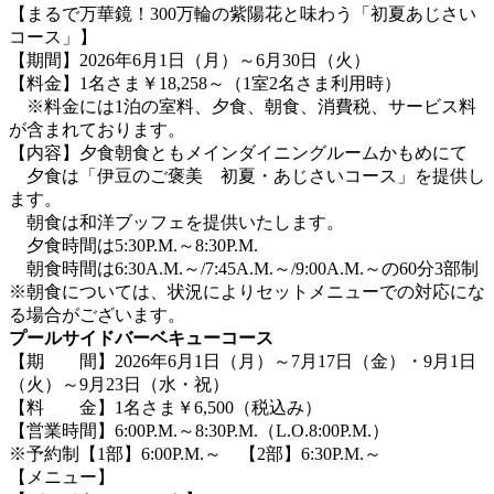
【まるで万華鏡！300万輪の紫陽花と味わう「初夏あじさい
コース」】
【期間】2026年6月1日（月）～6月30日（火）
【料金】1名さま￥18,258～（1室2名さま利用時）
※料金には1泊の室料、夕食、朝食、消費税、サービス料
が含まれております。
【内容】夕食朝食ともメインダイニングルームかもめにて
夕食は「伊豆のご褒美 初夏・あじさいコース」を提供し
ます。
朝食は和洋ブッフェを提供いたします。
夕食時間は5:30P.M.～8:30P.M.
朝食時間は6:30A.M.～/7:45A.M.～/9:00A.M.～の60分3部制
※朝食については、状況によりセットメニューでの対応にな
る場合がございます。
プールサイドバーベキューコース
【期 間】2026年6月1日（月）～7月17日（金）・9月1日
（火）～9月23日（水・祝）
【料 金】1名さま￥6,500（税込み）
【営業時間】6:00P.M.～8:30P.M.（L.O.8:00P.M.）
※予約制【1部】6:00P.M.～ 【2部】6:30P.M.～
【メニュー】