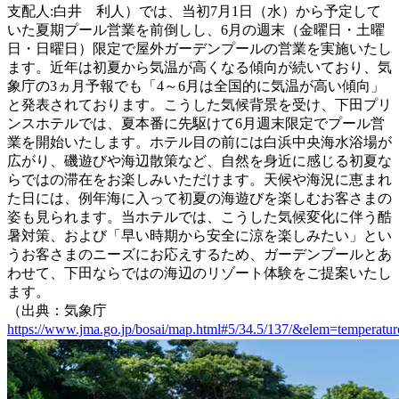
支配人:白井 利人）では、当初7月1日（水）から予定して
いた夏期プール営業を前倒しし、6月の週末（金曜日・土曜
日・日曜日）限定で屋外ガーデンプールの営業を実施いたし
ます。近年は初夏から気温が高くなる傾向が続いており、気
象庁の3ヵ月予報でも「4～6月は全国的に気温が高い傾向」
と発表されております。こうした気候背景を受け、下田プリ
ンスホテルでは、夏本番に先駆けて6月週末限定でプール営
業を開始いたします。ホテル目の前には白浜中央海水浴場が
広がり、磯遊びや海辺散策など、自然を身近に感じる初夏な
らではの滞在をお楽しみいただけます。天候や海況に恵まれ
た日には、例年海に入って初夏の海遊びを楽しむお客さまの
姿も見られます。当ホテルでは、こうした気候変化に伴う酷
暑対策、および「早い時期から安全に涼を楽しみたい」とい
うお客さまのニーズにお応えするため、ガーデンプールとあ
わせて、下田ならではの海辺のリゾート体験をご提案いたし
ます。
（出典：気象庁
https://www.jma.go.jp/bosai/map.html#5/34.5/137/&elem=tempera