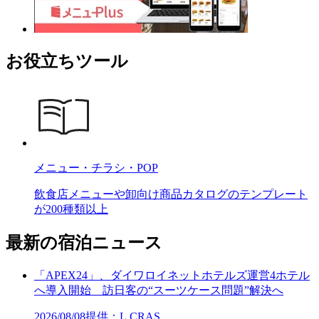
お役立ちツール
メニュー・チラシ・POP
飲食店メニューや卸向け商品カタログのテンプレート
が200種類以上
最新の宿泊ニュース
「APEX24」、ダイワロイネットホテルズ運営4ホテル
へ導入開始 訪日客の“スーツケース問題”解決へ
2026/08/08
提供：L.CRAS