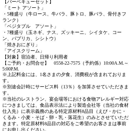
【バーベキューセット】
「ミート アソート」
・5種盛り（牛ロース、牛バラ、豚トロ、豚バラ、骨付きフ
ランク）
「ベジタブル アソート」
・7種盛り（玉ネギ、ナス、ズッキーニ、シイタケ、コー
ン、パプリカ、シシトウ）
「焼きおにぎり」
「アイスクリーム」
【対象】宿泊者、日帰り利用者
【ご予約・お問合せ】 0558-22-7575（予約係）10:00A.M.～
5:00P.M.
※上記料金には、1名さまの夕食、消費税が含まれておりま
す。
※別途会計時にサービス料（13％）を加算させていただきま
す。
※当社のレストラン、宴会場等における食物アレルギー対応
につきましては、食品表示法により製造会社等（当社の食材
仕入先）に表示義務のある特定原材料8品目（えび・かに・
くるみ・小麦・そば・卵・乳・落花生）のみとさせていただ
きます。特定原材料8品目の対応をご希望のお客さまは事前
にお申し出ください。