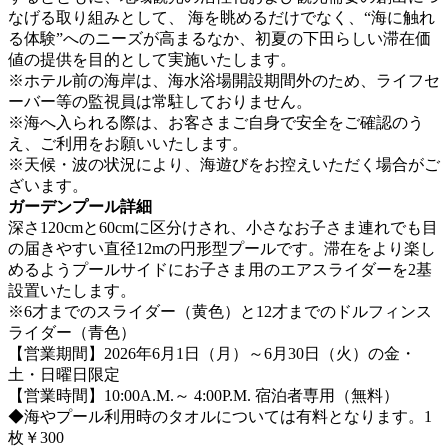
なげる取り組みとして、 海を眺めるだけでなく、“海に触れ
る体験”へのニーズが高まるなか、初夏の下田らしい滞在価
値の提供を目的として実施いたします。
※ホテル前の海岸は、海水浴場開設期間外のため、ライフセ
ーバー等の監視員は常駐しておりません。
※海へ入られる際は、お客さまご自身で安全をご確認のう
え、ご利用をお願いいたします。
※天候・波の状況により、海遊びをお控えいただく場合がご
ざいます。
ガーデンプール詳細
深さ120cmと60cmに区分けされ、小さなお子さま連れでも目
の届きやすい直径12mの円形型プールです。滞在をより楽し
めるようプールサイドにお子さま用のエアスライダーを2基
設置いたします。
※6才までのスライダー（黄色）と12才までのドルフィンス
ライダー（青色）
【営業期間】2026年6月1日（月）～6月30日（火）の金・
土・日曜日限定
【営業時間】10:00A.M.～ 4:00P.M. 宿泊者専用（無料）
◆海やプール利用時のタオルについては有料となります。1
枚￥300