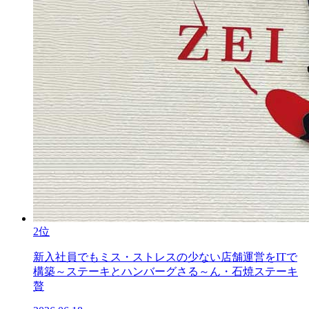
2位
新入社員でもミス・ストレスの少ない店舗運営をITで
構築～ステーキとハンバーグさる～ん・石焼ステーキ
贅