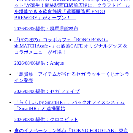
ット"が誕生！館林駅西口駅前広場に、クラフトビール
を堪能できる飲食施設「遠藤醸造所 ENDO
BREWERY」がオープン！…
2026/08/06
提供：群馬県館林市
『ぼのぼの』コラボカフェ「BONO BONO -
shiMATCHAcafe - 」at 洒落CAFE オリジナルグッズ &
コラボメニューが登場！
2026/08/06
提供：Anique
「鳥貴族」アイテムが当たるセガ ラッキーくじオンラ
イン発売
2026/08/06
提供：セガ フェイブ
「らくしふ by SmartHR」、バックオフィスシステム
「SmartHR」と連携開始
2026/08/06
提供：クロスビット
食のイノベーション拠点「TOKYO FOOD LAB」東京