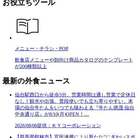
お役立ちツール
メニュー・チラシ・POP
飲食店メニューや卸向け商品カタログのテンプレート
が200種類以上
最新の外食ニュース
仙台駅西口から徒歩5分。営業時間は通し営業で定休日
なし！観光や出張、普段使いでも立ち寄りやすい、本
場の仙台牛たんをいつでも味わえる『牛たん徳茂 仙台
中央通り店』が8/10(月)OPEN！…
2026/08/06
提供：ＫＹコーポレーション
【群馬県館林市】官民連携により新たな"にぎわいスポ