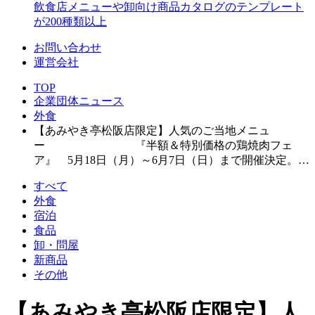
飲食店メニューや卸向け商品カタログのテンプレート
が200種類以上
お問い合わせ
運営会社
TOP
企業団体ニュース
外食
【あみやき亭松阪店限定】人気のご当地メニュ
ー 『半額＆特別価格の鶏焼肉フェ
ア』 5月18日（月）～6月7日（日）まで開催決定。…
すべて
外食
宿泊
食品
卸・問屋
新商品
その他
【あみやき亭松阪店限定】人