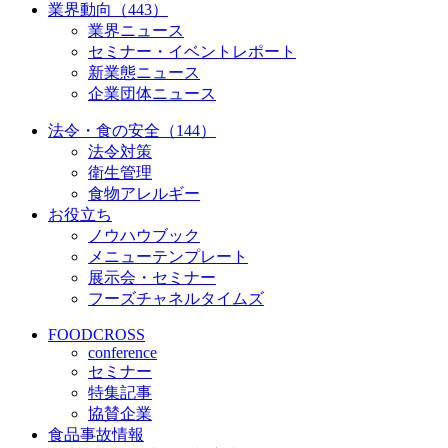
業界動向（443）
業界ニュース
セミナー・イベントレポート
新業態ニュース
企業団体ニュース
法令・食の安全（144）
法令対策
衛生管理
食物アレルギー
お役立ち
ノウハウブック
メニューテンプレート
展示会・セミナー
フーズチャネルタイムズ
FOODCROSS
conference
セミナー
特集記事
協賛企業
食品事故情報