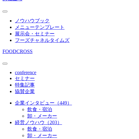
ノウハウブック
メニューテンプレート
展示会・セミナー
フーズチャネルタイムズ
FOODCROSS
conference
セミナー
特集記事
協賛企業
企業インタビュー（449）
飲食・宿泊
卸・メーカー
経営ノウハウ（203）
飲食・宿泊
卸・メーカー