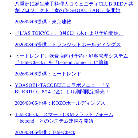
八重洲に誕生若手料理人コミュニティCLUB REDと共
創プロジェクト「食の旅 SHOKU-TABI」を開始
2026/08/06
提供：東京建物
『L’AS TOKYO』、8月6日（木）より予約開始。
2026/08/06
提供：トランジットホールディングス
ビートレンド、飲食店向け予約・顧客管理システム
『TableCheck』を『betrend connect』に追加
2026/08/06
提供：ビートレンド
YOASOBI×TACOBELLコラボメニュー「Y-
BURRITO」8/14（金）より期間限定発売！
2026/08/06
提供：KOZOホールディングス
TableCheck、スマートCRMプラットフォーム
「betrend」とのシステム連携を開始
2026/08/06
提供：TableCheck