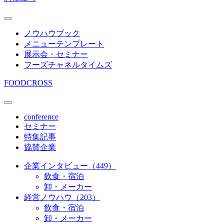
ノウハウブック
メニューテンプレート
展示会・セミナー
フーズチャネルタイムズ
FOODCROSS
conference
セミナー
特集記事
協賛企業
企業インタビュー（449）
飲食・宿泊
卸・メーカー
経営ノウハウ（203）
飲食・宿泊
卸・メーカー