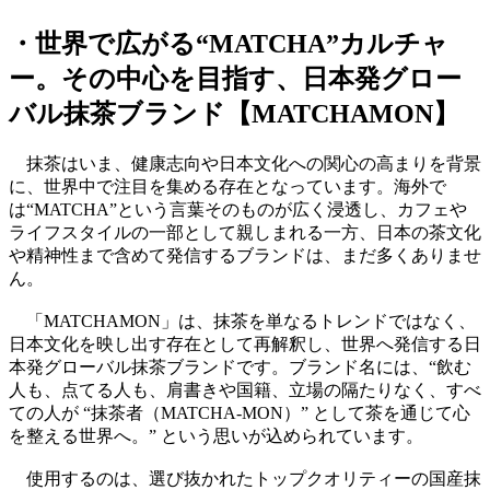
・
世界で広がる“MATCHA”カルチャ
ー。その中心を目指す、日本発グロー
バル抹茶ブランド【MATCHAMON】
抹茶はいま、健康志向や日本文化への関心の高まりを背景
に、世界中で注目を集める存在となっています。海外で
は“MATCHA”という言葉そのものが広く浸透し、カフェや
ライフスタイルの一部として親しまれる一方、日本の茶文化
や精神性まで含めて発信するブランドは、まだ多くありませ
ん。
「MATCHAMON」は、抹茶を単なるトレンドではなく、
日本文化を映し出す存在として再解釈し、世界へ発信する日
本発グローバル抹茶ブランドです。ブランド名には、“飲む
人も、点てる人も、肩書きや国籍、立場の隔たりなく、すべ
ての人が “抹茶者（MATCHA-MON）” として茶を通じて心
を整える世界へ。” という思いが込められています。
使用するのは、選び抜かれたトップクオリティーの国産抹