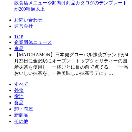
飲食店メニューや卸向け商品カタログのテンプレート
が200種類以上
お問い合わせ
運営会社
TOP
企業団体ニュース
食品
【MATCHAMON】日本発グローバル抹茶ブランドが4
月23日に金沢駅にオープン！トップクオリティーの国
産抹茶を使用し、一杯ごとに目の前で点てる。 「一番
おいしい抹茶を、一番美味しい抹茶ラテに」…
すべて
外食
宿泊
食品
卸・問屋
新商品
その他