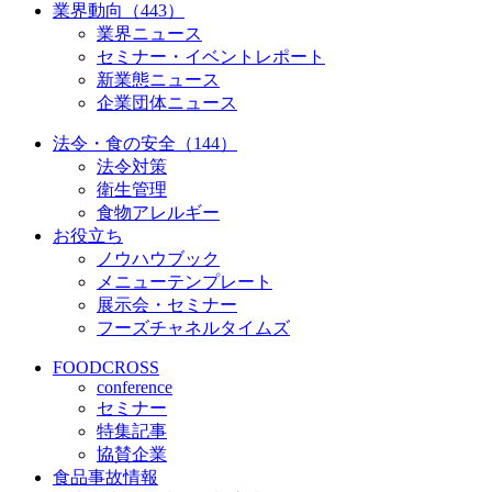
業界動向（443）
業界ニュース
セミナー・イベントレポート
新業態ニュース
企業団体ニュース
法令・食の安全（144）
法令対策
衛生管理
食物アレルギー
お役立ち
ノウハウブック
メニューテンプレート
展示会・セミナー
フーズチャネルタイムズ
FOODCROSS
conference
セミナー
特集記事
協賛企業
食品事故情報