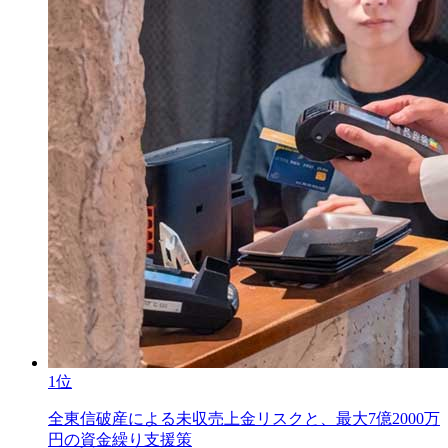
1位
全東信破産による未収売上金リスクと、最大7億2000万
円の資金繰り支援策