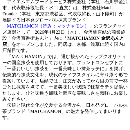
アイエムエムフードサービス株式会社（本社：石川県金沢
市、代表取締役社長：水口 直文）は、株式会社Matcha
Frontier（本社：東京都渋谷区、代表取締役：山下陽司）が
展開する日本発グローバル抹茶ブランド
「MATCHAMON（読み：マッチャモン）」
のフランチャイ
ズ店舗として、2026年4月23日（木）、金沢駅直結の商業施
設「金沢百番街あんと」内に
「MATCHAMON 金沢あんと
店」
をオープンしました。同店は、京都、浅草に続く国内3
店舗目です。
「MATCHAMON」では、選び抜かれたトップクオリティ
ーの国産抹茶を使用しております。ブランドコンセプトに
「一番おいしい抹茶を、一番美味しい抹茶ラテに」を掲げ、
伝統的な抹茶文化を、現代のライフスタイルに寄り添う形で
提案しています。店頭では、注文があってから目の前で一杯
ごとに抹茶を点てて、一番美味しい状態で抹茶ラテを提供い
たします。ひと味違う風味と濃厚な美味しさを気軽にお楽し
みください。
伝統と現代文化が交差する金沢から、日本発グローバル抹
茶ブランド「MATCHAMON」の魅力を発信してまいりま
す。