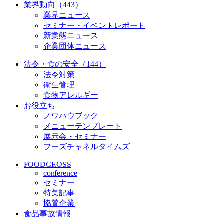
業界動向（443）
業界ニュース
セミナー・イベントレポート
新業態ニュース
企業団体ニュース
法令・食の安全（144）
法令対策
衛生管理
食物アレルギー
お役立ち
ノウハウブック
メニューテンプレート
展示会・セミナー
フーズチャネルタイムズ
FOODCROSS
conference
セミナー
特集記事
協賛企業
食品事故情報