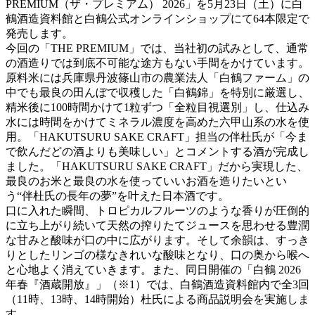
PREMIUM（ザ・プレミアム） 2026」を5月23日（土）に白
鶴酒造資料館と白鶴公式オンラインショップにて64本限定で
発売します。
今回の「THE PREMIUM」では、当社初の試みとして、通常
の酒造りでは到底不可能な途方もない手間をかけています。
原料米には兵庫県丹波篠山市の農業法人「白鶴ファーム」の
中でも最良の田んぼで収穫した「白鶴錦」を特別に厳選し、
精米後に100時間かけて1粒ずつ「全粒目視選別」し、仕込み
水には時間をかけてミネラル濃度を高めた六甲山系の水を使
用。「HAKUTSURU SAKE CRAFT」担当の伴杜氏が「今ま
で飲んだどの酒よりも美味しい」とコメントする酒が完成し
ました。「HAKUTSURU SAKE CRAFT」だから実現した、
最良のお米と最良の水を使っていいお酒を造りたいとい
う“伴杜氏の長年の夢”を叶えた日本酒です。
口に入れた瞬間、トロピカルフルーツのような香りが圧倒的
に立ち上がり続いて天然の搾りたてジュースを思わせる豊潤
な甘みと酸味が口の中に広がります。そして余韻は、すっき
りとしたリンゴの様なきれいな酸味となり、口の奥から喉へ
と心地よく消えていきます。また、同日開催の「白鶴 2026
年春『酒蔵開放』」（※1）では、白鶴酒造資料館内で全3回
（11時、13時、14時開始）杜氏による商品説明会を実施しま
す。