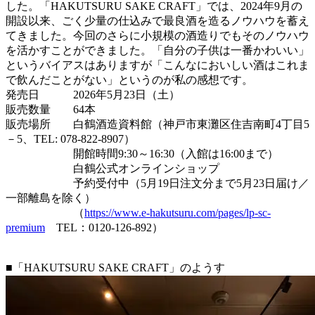
した。「HAKUTSURU SAKE CRAFT」では、2024年9月の
開設以来、ごく少量の仕込みで最良酒を造るノウハウを蓄え
てきました。今回のさらに小規模の酒造りでもそのノウハウ
を活かすことができました。「自分の子供は一番かわいい」
というバイアスはありますが「こんなにおいしい酒はこれま
で飲んだことがない」というのが私の感想です。
発売日 2026年5月23日（土）
販売数量 64本
販売場所 白鶴酒造資料館（神戸市東灘区住吉南町4丁目5
－5、TEL: 078-822-8907）
開館時間9:30～16:30（入館は16:00まで）
白鶴公式オンラインショップ
予約受付中（5月19日注文分まで5月23日届け／
一部離島を除く）
（
https://www.e-hakutsuru.com/pages/lp-sc-
premium
TEL：0120-126-892）
■「HAKUTSURU SAKE CRAFT」のようす