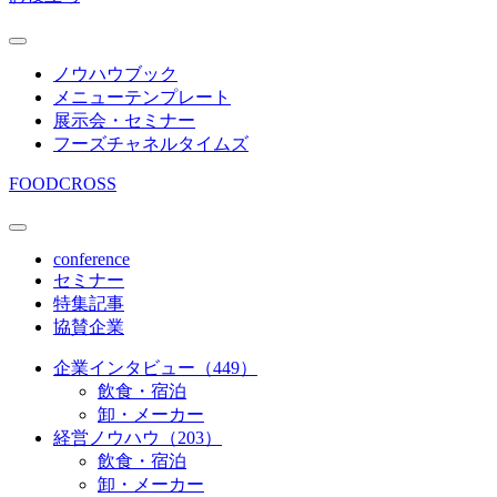
ノウハウブック
メニューテンプレート
展示会・セミナー
フーズチャネルタイムズ
FOODCROSS
conference
セミナー
特集記事
協賛企業
企業インタビュー（449）
飲食・宿泊
卸・メーカー
経営ノウハウ（203）
飲食・宿泊
卸・メーカー