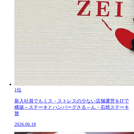
1位
新入社員でもミス・ストレスの少ない店舗運営をITで
構築～ステーキとハンバーグさる～ん・石焼ステーキ
贅
2026.06.18