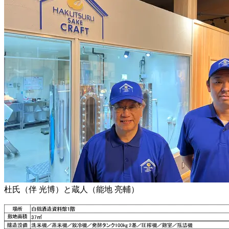
杜氏（伴 光博）と蔵人（能地 亮輔）