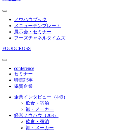
ノウハウブック
メニューテンプレート
展示会・セミナー
フーズチャネルタイムズ
FOODCROSS
conference
セミナー
特集記事
協賛企業
企業インタビュー（449）
飲食・宿泊
卸・メーカー
経営ノウハウ（203）
飲食・宿泊
卸・メーカー