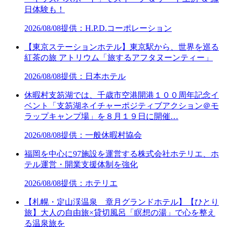
日体験も！
2026/08/08
提供：H.P.D.コーポレーション
【東京ステーションホテル】東京駅から、世界を巡る
紅茶の旅 アトリウム「旅するアフタヌーンティー」
2026/08/08
提供：日本ホテル
休暇村支笏湖では、千歳市空港開港１００周年記念イ
ベント「支笏湖ネイチャーポジティブアクション＠モ
ラップキャンプ場」を８月１９日に開催…
2026/08/08
提供：一般休暇村協会
福岡を中心に97施設を運営する株式会社ホテリエ、ホ
テル運営・開業支援体制を強化
2026/08/08
提供：ホテリエ
【札幌・定山渓温泉 章月グランドホテル】【ひとり
旅】大人の自由旅×貸切風呂「瞑想の湯」で心を整え
る温泉旅を