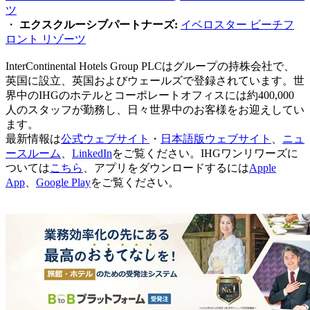
ツ
・
エクスクルーシブパートナーズ:
イベロスター ビーチフ
ロント リゾーツ
InterContinental Hotels Group PLCはグループの持株会社で、
英国に設立、英国およびウェールズで登録されています。世
界中のIHGのホテルとコーポレートオフィスには約400,000
人のスタッフが勤務し、日々世界中のお客様をお迎えしてい
ます。
最新情報は
公式ウェブサイト
・
日本語版ウェブサイト
、
ニュ
ースルーム
、
LinkedIn
をご覧ください。IHGワンリワーズに
ついては
こちら
、アプリをダウンロードするには
Apple
App
、
Google Play
をご覧ください。