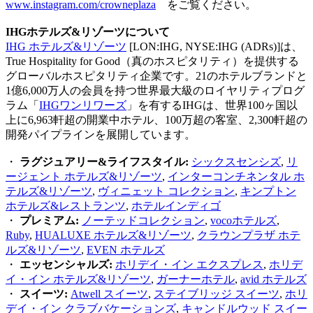
www.instagram.com/crowneplaza
をご覧ください。
IHGホテルズ&リゾーツについて
IHG ホテルズ&リゾーツ
[LON:IHG, NYSE:IHG (ADRs)]は、
True Hospitality for Good（真のホスピタリティ）を提供する
グローバルホスピタリティ企業です。21のホテルブランドと
1億6,000万人の会員を持つ世界最大級のロイヤリティプログ
ラム「
IHGワンリワーズ
」を有するIHGは、世界100ヶ国以
上に6,963軒超の開業中ホテル、100万超の客室、2,300軒超の
開発パイプラインを展開しています。
・
ラグジュアリー&ライフスタイル:
シックスセンシズ
,
リ
ージェント ホテルズ&リゾーツ
,
インターコンチネンタル ホ
テルズ&リゾーツ
,
ヴィニェット コレクション
,
キンプトン
ホテルズ&レストランツ
,
ホテルインディゴ
・
プレミアム:
ノーテッドコレクション
,
vocoホテルズ
,
Ruby
,
HUALUXE ホテルズ&リゾーツ
,
クラウンプラザ ホテ
ルズ&リゾーツ
,
EVEN ホテルズ
・
エッセンシャルズ:
ホリデイ・イン エクスプレス
,
ホリデ
イ・イン ホテルズ&リゾーツ
,
ガーナーホテル
,
avid ホテルズ
・
スイーツ:
Atwell スイーツ
,
ステイブリッジ スイーツ
,
ホリ
デイ・イン クラブバケーションズ
,
キャンドルウッド スイー