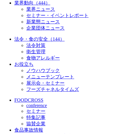
業界動向（444）
業界ニュース
セミナー・イベントレポート
新業態ニュース
企業団体ニュース
法令・食の安全（144）
法令対策
衛生管理
食物アレルギー
お役立ち
ノウハウブック
メニューテンプレート
展示会・セミナー
フーズチャネルタイムズ
FOODCROSS
conference
セミナー
特集記事
協賛企業
食品事故情報