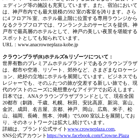
ェディング等の施設も充実しています。また、宿泊において
は、神戸市内でも最大規模の592 室の客室を誇ります。さら
に4 フロア76 室、ホテル最上階に位置する専用ラウンジから
なるクラブフロアでは、ワンランク上のサービスを提供。神
戸市で最高層のホテルとして、神戸の美しい夜景を堪能する
スポットとしても知られています。
URL：www.anacrowneplaza-kobe.jp
クラウンプラザ(R)ホテルズ&リゾーツについて：
世界有数のプレミアムホテルブランドであるクラウンプラザ
は、都市や空港、リゾート、郊外など、さまざまなロケーシ
ョン、絶好の立地にホテルを展開しています。ビジネスでも
レジャーでも、そのふたつの旅が交差する新しい旅でも、現
代のゲストのニーズに発想豊かなアイデアでお応えします。
日本では、ANAクラウンプラザブランドとして、現在全国
20都市（釧路、千歳、札幌、秋田、安比高原、新潟、富山、
金沢、成田、名古屋、京都、神戸、岡山、広島、米子、松
山、福岡、長崎、熊本、沖縄）で5,000 室以上を展開してお
り、そのネットワークは拡大し続けています。
詳細は、ブランド公式サイト
www.crowneplaza.com
,
SNS公式アカウント
https://www.facebook.com/Crowne.Plaza