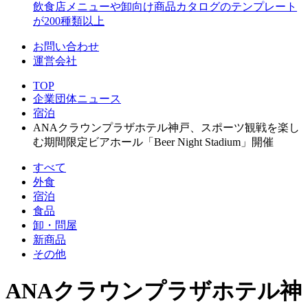
飲食店メニューや卸向け商品カタログのテンプレート
が200種類以上
お問い合わせ
運営会社
TOP
企業団体ニュース
宿泊
ANAクラウンプラザホテル神戸、スポーツ観戦を楽し
む期間限定ビアホール「Beer Night Stadium」開催
すべて
外食
宿泊
食品
卸・問屋
新商品
その他
ANAクラウンプラザホテル神