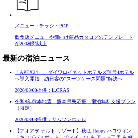
メニュー・チラシ・POP
飲食店メニューや卸向け商品カタログのテンプレート
が200種類以上
最新の宿泊ニュース
「APEX24」、ダイワロイネットホテルズ運営4ホテル
へ導入開始 訪日客の“スーツケース問題”解決へ
2026/08/08
提供：L.CRAS
令和8年熊本地震 熊本県民応援 宿泊無料支援プラン
（限定）
2026/08/08
提供：サムソンホテル
【アオアヲ ナルト リゾート】秋は Happy ハロウィン
「キッズパスポート」でスイーツ ＆ アート工房 ＆ 縁