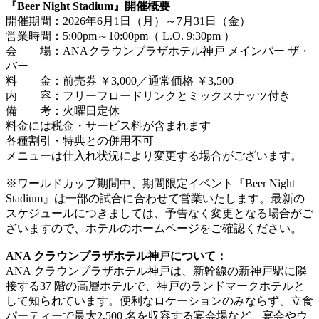
『Beer Night Stadium』開催概要
開催期間：2026年6月1日（月）～7月31日（金）
営業時間：5:00pm～10:00pm（ L.O. 9:30pm ）
会 場：ANAクラウンプラザホテル神戸 メインバー ザ・
バー
料 金：前売券 ￥3,000／通常価格 ￥3,500
内 容：フリーフロードリンクとミックスナッツ付き
備 考：火曜日定休
料金には税金・サービス料が含まれます
各種割引・特典との併用不可
メニューは仕入れ状況により変更する場合がございます。
※ワールドカップ期間中、期間限定イベント『Beer Night
Stadium』は一部の試合に合わせて営業いたします。最新の
スケジュールにつきましては、予告なく変更となる場合がご
ざいますので、ホテルのホームページをご確認ください。
ANA クラウンプラザホテル神戸について：
ANA クラウンプラザホテル神戸は、新幹線の新神戸駅に隣
接する37 階の高層ホテルで、神戸のランドマークホテルと
して知られています。便利なロケーションのみならず、立食
パーティーで最大2,500 名を収容する宴会場など、宴会やウ