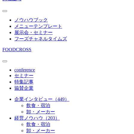
ノウハウブック
メニューテンプレート
展示会・セミナー
フーズチャネルタイムズ
FOODCROSS
conference
セミナー
特集記事
協賛企業
企業インタビュー（449）
飲食・宿泊
卸・メーカー
経営ノウハウ（203）
飲食・宿泊
卸・メーカー