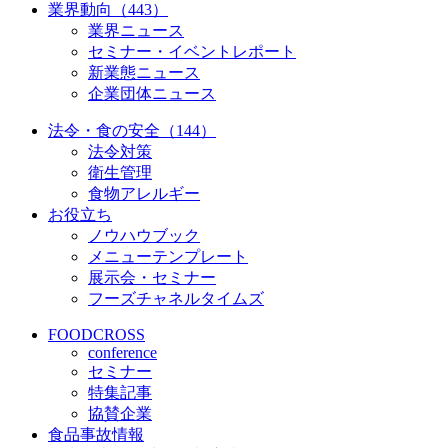
業界動向（443）
業界ニュース
セミナー・イベントレポート
新業態ニュース
企業団体ニュース
法令・食の安全（144）
法令対策
衛生管理
食物アレルギー
お役立ち
ノウハウブック
メニューテンプレート
展示会・セミナー
フーズチャネルタイムズ
FOODCROSS
conference
セミナー
特集記事
協賛企業
食品事故情報