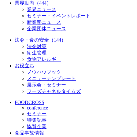
業界動向（444）
業界ニュース
セミナー・イベントレポート
新業態ニュース
企業団体ニュース
法令・食の安全（144）
法令対策
衛生管理
食物アレルギー
お役立ち
ノウハウブック
メニューテンプレート
展示会・セミナー
フーズチャネルタイムズ
FOODCROSS
conference
セミナー
特集記事
協賛企業
食品事故情報