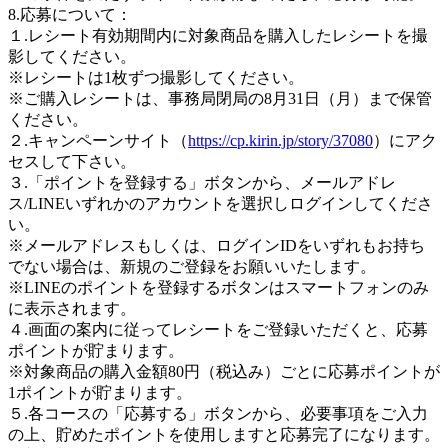
8.応募について：
１.レシート有効期間内に対象商品を購入したレシートを撮
影してください。
※レシートは1枚ずつ撮影してください。
※ご購入レシートは、事務局閉局の8月31日（月）まで保管
ください。
２.キャンペーンサイト（
https://cp.kirin.jp/story/37080
）にアク
セスして下さい。
３.「ポイントを登録する」ボタンから、メールアドレ
ス/LINEいずれかのアカウントを選択しログインしてくださ
い。
※メールアドレスもしくは、ログインIDをいずれもお持ち
でない場合は、新規のご登録をお願いいたします。
※LINEのポイントを登録するボタンはスマートフォンのみ
に表示されます。
４.画面の案内に従ってレシートをご登録いただくと、応募
ポイントが貯まります。
※対象商品の購入金額80円（税込み）ごとに応募ポイントが
1ポイントが貯まります。
５.各コースの「応募する」ボタンから、必要事項をご入力
の上、貯めたポイントを使用しますと応募完了になります。