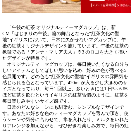
「午後の紅茶 オリジナルティーマグカップ」は、新
CM「はじまりの午後」篇の舞台となった“紅茶文化の聖
地”イギリスにおいて、日常に欠かせないマグカップに、午
後の紅茶オリジナルデザインを施しています。午後の紅茶の
象徴である「アンナ・マリア夫人」※3 のロゴを大きく描い
たデザインが特長です。
オリジナルティーマグカップは、毎日使いたくなる自分ら
しいアイテムとしてほしい思いを込め、好みの色が選べる5
色展開です。どの色も“紅茶文化の聖地”イギリスの雰囲気を
感じられる色となっています。420ml が入る少し大きめのサ
イズとなっており、毎日1 回以上、多いときには1 日5～6 杯
ほど紅茶を飲むというイギリスの紅茶習慣のように、紅茶を
毎日楽しみやすいサイズ感です。
日常のどんなシーンにも馴染む、シンプルなデザインで
す。あなたの好きな色のティーマグカップを選んで頂き、使
うシーンや気分に合わせて、氷を入れたり、ミルクをいれた
りアレンジを加えながら、ぜひ好きな楽しみ方で、毎日の紅