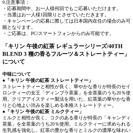
9.注意事項：
・応募期間中、お一人様何回でもご応募いただけます。
・当選はお一人様1回限りとさせていただきます。
・キャンペーンの応募に際しては日本国内在住の場合のみ可
能となります。
・ご応募は、PC/スマートフォンからのみ可能です。
「キリン 午後の紅茶 レギュラーシリーズ/40TH
BLEND 3 種の香るフルーツ＆ストレートティー」
について
中味について
●「キリン 午後の紅茶 ストレートティー」
ストレートティーと相性が良く、華やかな香りが特長のセイ
ロンティーの女王「ディンブラ茶葉」を全茶葉のうち20％使
用。クリアアイスティー製法を用いた、紅茶葉の華やかな香
りと心地よい渋みを楽しめる本格ストレートティー。
●「キリン 午後の紅茶 ミルクティー」
ミルクと相性が良く、コクのある香りが特長の「キャンディ
茶葉」を全茶葉のうち20％使用。ミルクティーに求められる
生乳感を強化し、紅茶の豊かな香りとミルクの濃厚な味わい