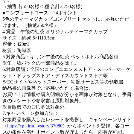
す。
（抽選 各550名様×5種 合計2,750名様）
●コンプリートコース：24ポイント
5色のティーマグカップコンプリートセットに、応募いただ
けます。 （抽選250名様）
4.賞品：午後の紅茶 オリジナルティーマグカップ
サイズ：約φ8.5×H10.5cm
容量：420ml
材質：陶磁器
5.対象商品：キリン 午後の紅茶 ペットボトル商品各種
※缶、紙パックの一部商品を除く。
6.対象店舗：全国のコンビニエンスストア・スーパーマーケ
ット・ドラッグストア・ディスカウントストア等
※ECサイトやネットスーパー、宅配サービス等の領収書・
納品書の画像等でご応募いただく場合は、
お買い上げ情報や購入明細が分かる画像が対象となり、手書
きのレシートや領収書は原則対象外。
※自販機でのご応募は対象外。
7.キャンペーン参加方法：
対象商品を購入したレシートを撮影し、キャンペーンサイト
（
https://cp.kirin.jp/story/37080
）からポイントを登録。各コー
スの条件を満たすポイント数が貯まったら、応募が可能。