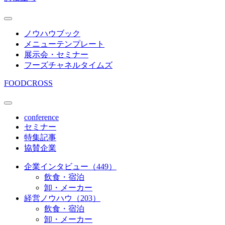
ノウハウブック
メニューテンプレート
展示会・セミナー
フーズチャネルタイムズ
FOODCROSS
conference
セミナー
特集記事
協賛企業
企業インタビュー（449）
飲食・宿泊
卸・メーカー
経営ノウハウ（203）
飲食・宿泊
卸・メーカー