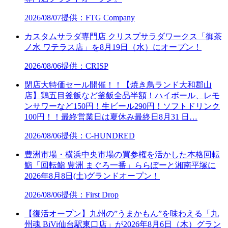
2026/08/07
提供：FTG Company
カスタムサラダ専門店 クリスプサラダワークス「御茶
ノ水 ワテラス店」を8月19日（水）にオープン！
2026/08/06
提供：CRISP
閉店大特価セール開催！！【焼き鳥ランド大和郡山
店】鶏五目釜飯など釜飯全品半額！ハイボール、レモ
ンサワーなど150円！生ビール290円！ソフトドリンク
100円！！最終営業日は夏休み最終日8月31 日…
2026/08/06
提供：C-HUNDRED
豊洲市場・横浜中央市場の買参権を活かした本格回転
鮨「回転鮨 豊洲 まぐろ一番」ららぽーと湘南平塚に
2026年8月8日(土)グランドオープン！
2026/08/06
提供：First Drop
【復活オープン】九州の”うまかもん”を味わえる「九
州魂 BiVi仙台駅東口店」が2026年8月6日（木）グラン