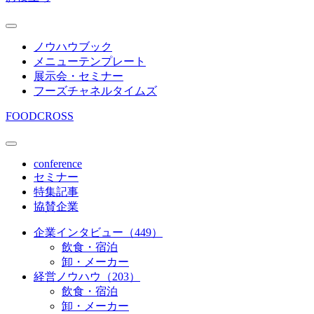
ノウハウブック
メニューテンプレート
展示会・セミナー
フーズチャネルタイムズ
FOODCROSS
conference
セミナー
特集記事
協賛企業
企業インタビュー（449）
飲食・宿泊
卸・メーカー
経営ノウハウ（203）
飲食・宿泊
卸・メーカー