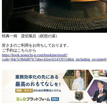
特典一例 貸切風呂（瞑想の湯）
皆さまのご利用をお待ちしております。
ご予約はこちらから
https://book.noguchi-g.com/booking/result?
code=84c5c9b0d87fc7abec42eecb1433f154&is_including_occupied