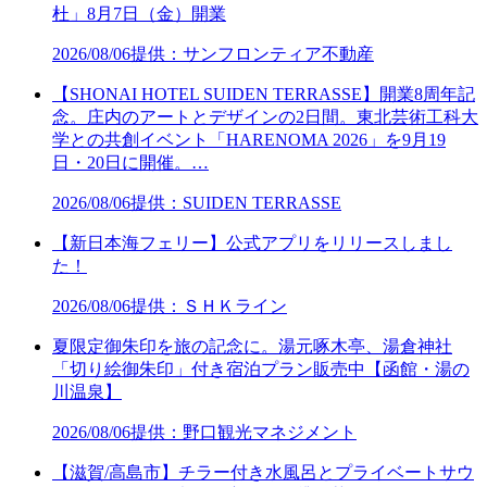
杜」8月7日（金）開業
2026/08/06
提供：サンフロンティア不動産
【SHONAI HOTEL SUIDEN TERRASSE】開業8周年記
念。庄内のアートとデザインの2日間。東北芸術工科大
学との共創イベント「HARENOMA 2026」を9月19
日・20日に開催。…
2026/08/06
提供：SUIDEN TERRASSE
【新日本海フェリー】公式アプリをリリースしまし
た！
2026/08/06
提供：ＳＨＫライン
夏限定御朱印を旅の記念に。湯元啄木亭、湯倉神社
「切り絵御朱印」付き宿泊プラン販売中【函館・湯の
川温泉】
2026/08/06
提供：野口観光マネジメント
【滋賀/高島市】チラー付き水風呂とプライベートサウ