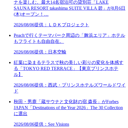
ナを楽しむ。最大14名宿泊可の貸別荘「LAKE
SAUNA RESORT takashima SUITE VILLA 碧」が8月6日
(木)オープン！…
2026/08/06
提供：ＬＤＫプロジェクト
Peachで行くテーマパーク周辺の「舞浜エリア」ホテル
もフライトも自由自在。
2026/08/06
提供：日本空輸
紅葉に染まるテラスで秋の美しい彩りの変化を体感す
る「TOKYO RED TERRACE」【東京プリンスホテ
ル】
2026/08/06
提供：西武・プリンスホテルズワールドワイ
ド
秋田・男鹿「蔵サウナと文化財の宿 森長」がForbes
JAPAN「Destinations of the Year 2026」The 30 Collection
に選出
2026/08/06
提供：See Visions