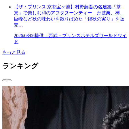
【ザ・プリンス 京都宝ヶ池】村野藤吾の名建築「茶
寮」で楽しむ和のアフタヌーンティー 丹波栗、柿、
巨峰など秋の味わいを散りばめた「錦秋の実り」を販
売…
2026/08/06
提供：西武・プリンスホテルズワールドワイ
ド
もっと見る
ランキング