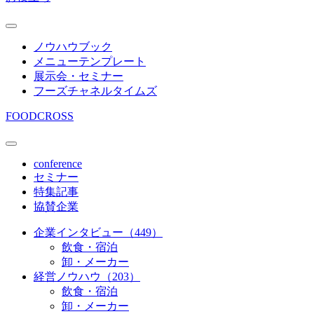
ノウハウブック
メニューテンプレート
展示会・セミナー
フーズチャネルタイムズ
FOODCROSS
conference
セミナー
特集記事
協賛企業
企業インタビュー（449）
飲食・宿泊
卸・メーカー
経営ノウハウ（203）
飲食・宿泊
卸・メーカー