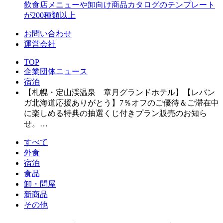
飲食店メニューや卸向け商品カタログのテンプレート
が200種類以上
お問い合わせ
運営会社
TOP
企業団体ニュース
宿泊
【札幌・定山渓温泉 章月グランドホテル】【レバン
ガ北海道応援ありがとう】7％オフのご優待＆ご滞在中
に楽しめる特典の抽選くじ付きプラン販売のお知ら
せ。…
すべて
外食
宿泊
食品
卸・問屋
新商品
その他