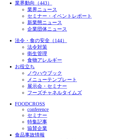
業界動向（443）
業界ニュース
セミナー・イベントレポート
新業態ニュース
企業団体ニュース
法令・食の安全（144）
法令対策
衛生管理
食物アレルギー
お役立ち
ノウハウブック
メニューテンプレート
展示会・セミナー
フーズチャネルタイムズ
FOODCROSS
conference
セミナー
特集記事
協賛企業
食品事故情報