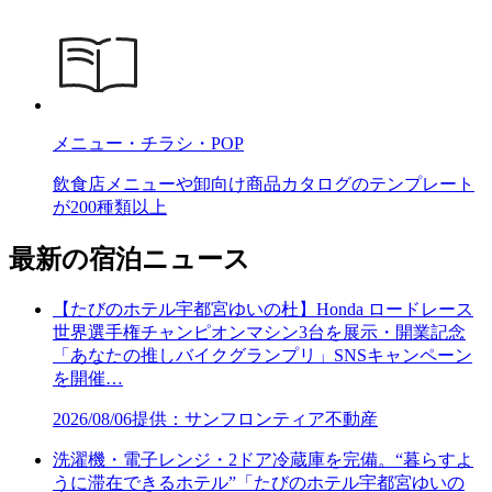
メニュー・チラシ・POP
飲食店メニューや卸向け商品カタログのテンプレート
が200種類以上
最新の宿泊ニュース
【たびのホテル宇都宮ゆいの杜】Honda ロードレース
世界選手権チャンピオンマシン3台を展示・開業記念
「あなたの推しバイクグランプリ」SNSキャンペーン
を開催…
2026/08/06
提供：サンフロンティア不動産
洗濯機・電子レンジ・2ドア冷蔵庫を完備。“暮らすよ
うに滞在できるホテル”「たびのホテル宇都宮ゆいの