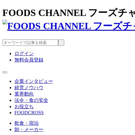
FOODS CHANNEL フー
ログイン
無料会員登録
企業インタビュー
経営ノウハウ
業界動向
法令・食の安全
お役立ち
FOODCROSS
飲食・宿泊
卸・メーカー