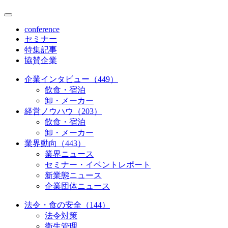
conference
セミナー
特集記事
協賛企業
企業インタビュー（449）
飲食・宿泊
卸・メーカー
経営ノウハウ（203）
飲食・宿泊
卸・メーカー
業界動向（443）
業界ニュース
セミナー・イベントレポート
新業態ニュース
企業団体ニュース
法令・食の安全（144）
法令対策
衛生管理