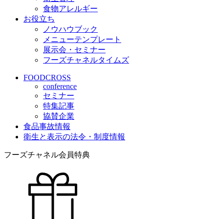
食物アレルギー
お役立ち
ノウハウブック
メニューテンプレート
展示会・セミナー
フーズチャネルタイムズ
FOODCROSS
conference
セミナー
特集記事
協賛企業
食品事故情報
衛生と表示の法令・制度情報
フーズチャネル会員特典