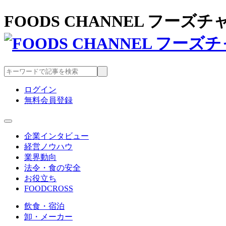
FOODS CHANNEL フー
ログイン
無料会員登録
企業インタビュー
経営ノウハウ
業界動向
法令・食の安全
お役立ち
FOODCROSS
飲食・宿泊
卸・メーカー