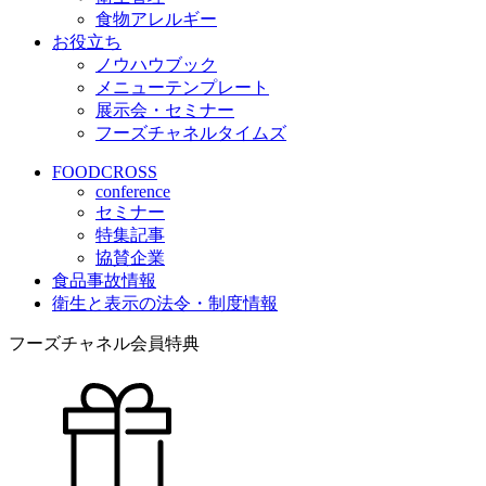
食物アレルギー
お役立ち
ノウハウブック
メニューテンプレート
展示会・セミナー
フーズチャネルタイムズ
FOODCROSS
conference
セミナー
特集記事
協賛企業
食品事故情報
衛生と表示の法令・制度情報
フーズチャネル会員特典