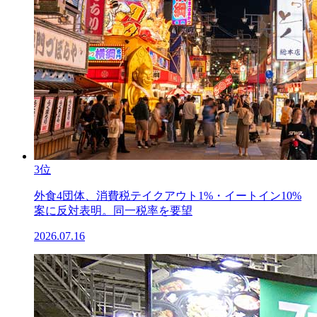
3位
外食4団体、消費税テイクアウト1%・イートイン10%
案に反対表明。同一税率を要望
2026.07.16