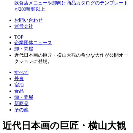
飲食店メニューや卸向け商品カタログのテンプレート
が200種類以上
お問い合わせ
運営会社
TOP
企業団体ニュース
卸・問屋
近代日本画の巨匠・横山大観の希少な大作が公開オー
クションに登場。
すべて
外食
宿泊
食品
卸・問屋
新商品
その他
近代日本画の巨匠・横山大観