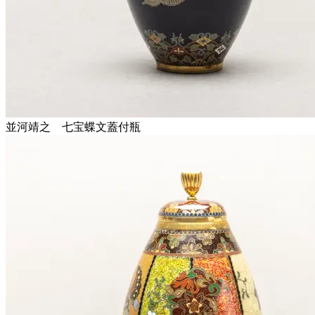
並河靖之 七宝蝶文蓋付瓶