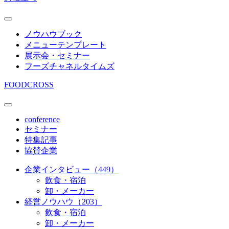
ノウハウブック
メニューテンプレート
展示会・セミナー
フーズチャネルタイムズ
FOODCROSS
conference
セミナー
特集記事
協賛企業
企業インタビュー（449）
飲食・宿泊
卸・メーカー
経営ノウハウ（203）
飲食・宿泊
卸・メーカー