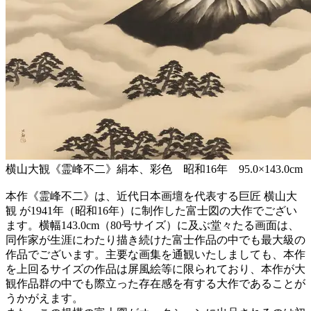
横山大観《霊峰不二》絹本、彩色 昭和16年 95.0×143.0cm
本作《霊峰不二》は、近代日本画壇を代表する巨匠 横山大
観 が1941年（昭和16年）に制作した富士図の大作でござい
ます。横幅143.0cm（80号サイズ）に及ぶ堂々たる画面は、
同作家が生涯にわたり描き続けた富士作品の中でも最大級の
作品でございます。主要な画集を通観いたしましても、本作
を上回るサイズの作品は屏風絵等に限られており、本作が大
観作品群の中でも際立った存在感を有する大作であることが
うかがえます。