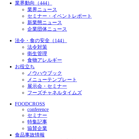
業界動向（444）
業界ニュース
セミナー・イベントレポート
新業態ニュース
企業団体ニュース
法令・食の安全（144）
法令対策
衛生管理
食物アレルギー
お役立ち
ノウハウブック
メニューテンプレート
展示会・セミナー
フーズチャネルタイムズ
FOODCROSS
conference
セミナー
特集記事
協賛企業
食品事故情報