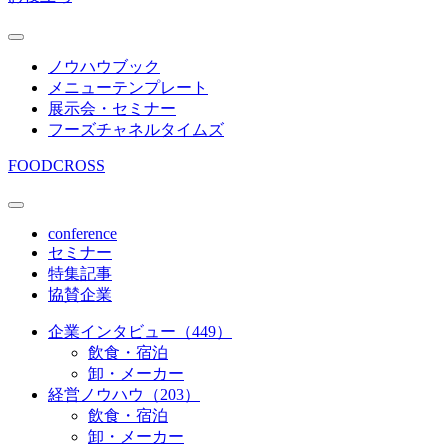
ノウハウブック
メニューテンプレート
展示会・セミナー
フーズチャネルタイムズ
FOODCROSS
conference
セミナー
特集記事
協賛企業
企業インタビュー（449）
飲食・宿泊
卸・メーカー
経営ノウハウ（203）
飲食・宿泊
卸・メーカー