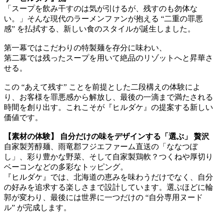
「スープを飲み干すのは気が引けるが、残すのも勿体な
い。」そんな現代のラーメンファンが抱える “二重の罪悪
感” を払拭する、新しい食のスタイルが誕生しました。
第一幕ではこだわりの特製麺を存分に味わい、
第二幕では残ったスープを用いて絶品のリゾットへと昇華さ
せる。
この “あえて残す” ことを前提とした二段構えの体験によ
り、お客様を罪悪感から解放し、最後の一滴まで満たされる
時間を創り出す。これこそが『ヒルダケ』の提案する新しい
価値です。
【素材の体験】 自分だけの味をデザインする「選ぶ」 贅沢
自家製芳醇麺、雨竜郡フジエファーム直送の「ななつぼ
し」、彩り豊かな野菜、そして自家製鶏軟？つくねや厚切り
ベーコンなどの多彩なトッピング。
『ヒルダケ』では、北海道の恵みを味わうだけでなく、自分
の好みを追求する楽しさまで設計しています。選ぶほどに輪
郭が変わり、最後には世界に一つだけの “自分専用ヌード
ル” が完成します。