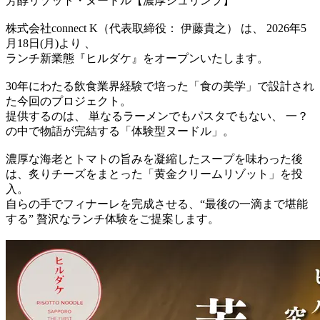
芳醇リゾット・ヌードル【濃厚シュリンプ】
株式会社connect K（代表取締役： 伊藤貴之） は、 2026年5
月18日(月)より 、
ランチ新業態『ヒルダケ』をオープンいたします。
30年にわたる飲食業界経験で培った「食の美学」で設計され
た今回のプロジェクト。
提供するのは、 単なるラーメンでもパスタでもない、 一？
の中で物語が完結する「体験型ヌードル」。
濃厚な海老とトマトの旨みを凝縮したスープを味わった後
は、炙りチーズをまとった「黄金クリームリゾット」を投
入。
自らの手でフィナーレを完成させる、“最後の一滴まで堪能
する” 贅沢なランチ体験をご提案します。