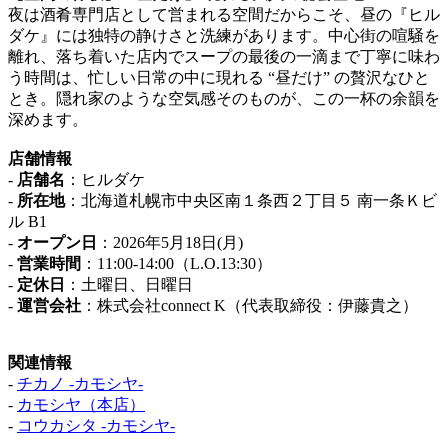
夜は酒肴専門店として営まれる空間だからこそ、昼の『ヒル
ダケ』には独特の静けさと洗練があります。中心街の喧騒を
離れ、落ち着いた店内でスープの最後の一滴まで丁寧に味わ
う時間は、忙しい日常の中に現れる “昼だけ” の贅沢なひと
とき。隠れ家のような空気感そのものが、この一杯の余韻を
深めます。
店舗情報
-
店舗名
：ヒルダケ
-
所在地
：北海道札幌市中央区南１条西２丁目５ 南一条Ｋビ
ル B1
-
オープン日
：2026年5月18日(月)
-
営業時間
：11:00-14:00（L.O.13:30）
-
定休日
：土曜日、日曜日
-
運営会社
：株式会社connect K（代表取締役：伊藤貴之）
関連情報
-
チカノ -カモシヤ-
-
カモシヤ（本店）
-
コウカシタ -カモシヤ-