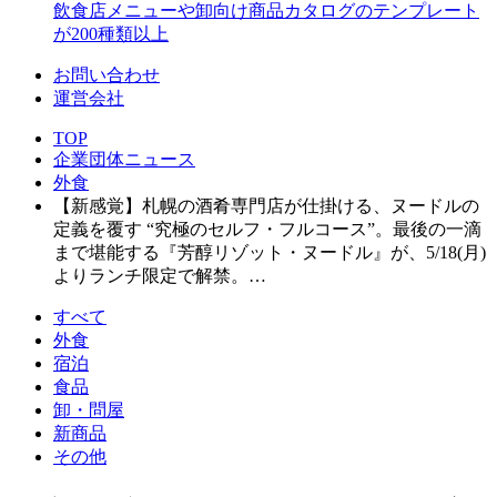
飲食店メニューや卸向け商品カタログのテンプレート
が200種類以上
お問い合わせ
運営会社
TOP
企業団体ニュース
外食
【新感覚】札幌の酒肴専門店が仕掛ける、ヌードルの
定義を覆す “究極のセルフ・フルコース”。最後の一滴
まで堪能する『芳醇リゾット・ヌードル』が、5/18(月)
よりランチ限定で解禁。…
すべて
外食
宿泊
食品
卸・問屋
新商品
その他