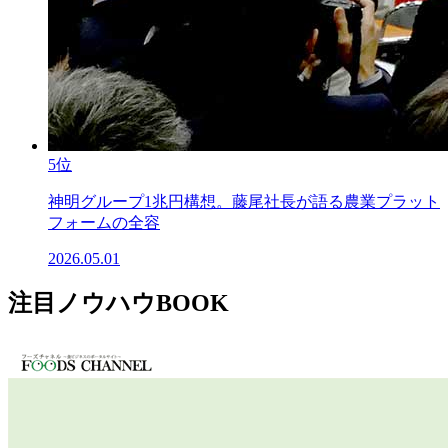
5位
神明グループ1兆円構想。藤尾社長が語る農業プラット
フォームの全容
2026.05.01
注目ノウハウBOOK