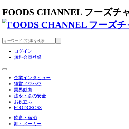
FOODS CHANNEL フー
ログイン
無料会員登録
企業インタビュー
経営ノウハウ
業界動向
法令・食の安全
お役立ち
FOODCROSS
飲食・宿泊
卸・メーカー