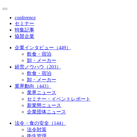
conference
セミナー
特集記事
協賛企業
企業インタビュー（449）
飲食・宿泊
卸・メーカー
経営ノウハウ（203）
飲食・宿泊
卸・メーカー
業界動向（443）
業界ニュース
セミナー・イベントレポート
新業態ニュース
企業団体ニュース
法令・食の安全（144）
法令対策
衛生管理