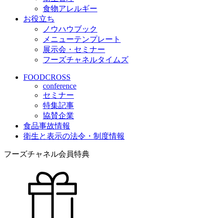
食物アレルギー
お役立ち
ノウハウブック
メニューテンプレート
展示会・セミナー
フーズチャネルタイムズ
FOODCROSS
conference
セミナー
特集記事
協賛企業
食品事故情報
衛生と表示の法令・制度情報
フーズチャネル会員特典