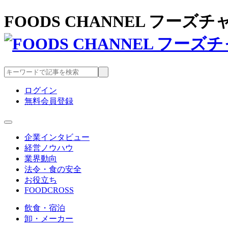
FOODS CHANNEL フー
ログイン
無料会員登録
企業インタビュー
経営ノウハウ
業界動向
法令・食の安全
お役立ち
FOODCROSS
飲食・宿泊
卸・メーカー