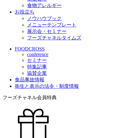
食物アレルギー
お役立ち
ノウハウブック
メニューテンプレート
展示会・セミナー
フーズチャネルタイムズ
FOODCROSS
conference
セミナー
特集記事
協賛企業
食品事故情報
衛生と表示の法令・制度情報
フーズチャネル会員特典