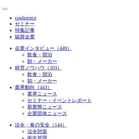
conference
セミナー
特集記事
協賛企業
企業インタビュー（449）
飲食・宿泊
卸・メーカー
経営ノウハウ（203）
飲食・宿泊
卸・メーカー
業界動向（443）
業界ニュース
セミナー・イベントレポート
新業態ニュース
企業団体ニュース
法令・食の安全（144）
法令対策
衛生管理