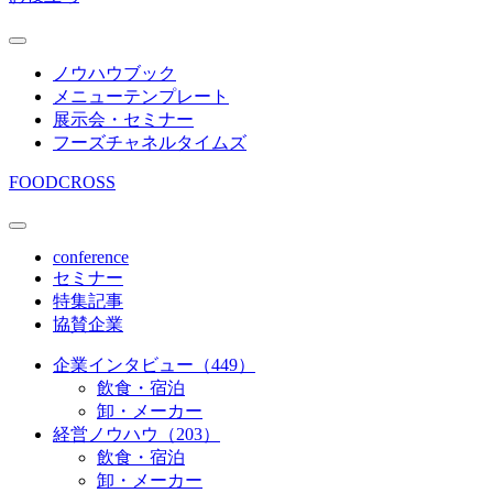
ノウハウブック
メニューテンプレート
展示会・セミナー
フーズチャネルタイムズ
FOODCROSS
conference
セミナー
特集記事
協賛企業
企業インタビュー（449）
飲食・宿泊
卸・メーカー
経営ノウハウ（203）
飲食・宿泊
卸・メーカー