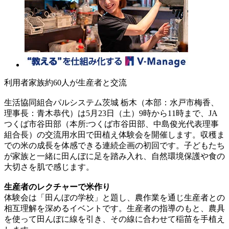
利用者家族約60人が生産者と交流
生活協同組合パルシステム茨城 栃木（本部：水戸市梅香、
理事長：青木恭代）は5月23日（土）9時から11時まで、JA
つくば市谷田部（本所:つくば市谷田部、中島俊光代表理事
組合長）の交流用水田で田植え体験会を開催します。収穫ま
での米の成長を体感できる連続企画の初回です。子どもたち
が家族と一緒に田んぼに足を踏み入れ、自然環境保護や食の
大切さを肌で感じます。
生産者のレクチャーで米作り
体験会は「田んぼの学校」と題し、農作業を通じ生産者との
相互理解を深めるイベントです。生産者の指導のもと、農具
を使って田んぼに線を引き、その線に合わせて稲苗を手植え