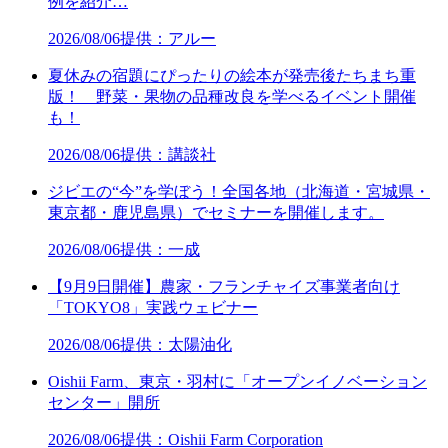
例を紹介…
2026/08/06
提供：アルー
夏休みの宿題にぴったりの絵本が発売後たちまち重
版！ 野菜・果物の品種改良を学べるイベント開催
も！
2026/08/06
提供：講談社
ジビエの“今”を学ぼう！全国各地（北海道・宮城県・
東京都・鹿児島県）でセミナーを開催します。
2026/08/06
提供：一成
【9月9日開催】農家・フランチャイズ事業者向け
「TOKYO8」実践ウェビナー
2026/08/06
提供：太陽油化
Oishii Farm、東京・羽村に「オープンイノベーション
センター」開所
2026/08/06
提供：Oishii Farm Corporation