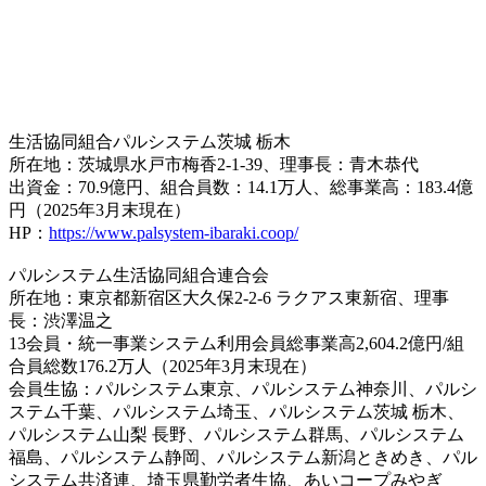
生活協同組合パルシステム茨城 栃木
所在地：茨城県水戸市梅香2-1-39、理事長：青木恭代
出資金：70.9億円、組合員数：14.1万人、総事業高：183.4億
円（2025年3月末現在）
HP：
https://www.palsystem-ibaraki.coop/
パルシステム生活協同組合連合会
所在地：東京都新宿区大久保2-2-6 ラクアス東新宿、理事
長：渋澤温之
13会員・統一事業システム利用会員総事業高2,604.2億円/組
合員総数176.2万人（2025年3月末現在）
会員生協：パルシステム東京、パルシステム神奈川、パルシ
ステム千葉、パルシステム埼玉、パルシステム茨城 栃木、
パルシステム山梨 長野、パルシステム群馬、パルシステム
福島、パルシステム静岡、パルシステム新潟ときめき、パル
システム共済連、埼玉県勤労者生協、あいコープみやぎ