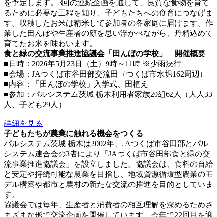
を予定します。3回の連続企画を通して、良質な食物を育て
るために必要な工程を知り、子どもたちへの食育につなげま
す。収穫したお米は精米して参加者の各家庭に届けます。作
業した田んぼや生産者の顔を思い浮かべながら、丹精込めて
育てたお米を味わいます。
食と緑の交流事業推進協議会「田んぼの学校」 開催概要
■日時：2026年5月23日（土）9時～11時 ※少雨決行
■会場：JAつくば市谷田部交流田（つくば市水堀162周辺）
■内容：「田んぼの学校」入学式、田植え
■参加：パルシステム茨城 栃木利用者家族20組62人（大人33
人、子ども29人）
詳細を見る
子どもたちが農業に触れる機会をつくる
パルシステム茨城 栃木は2002年、JAつくば市谷田部とパル
システム連合会の3者により「JAつくば市谷田部食と緑の交
流事業推進協議会」を設立しました。協議会は、食料の自給
と安定や持続可能な農業を目指し、地域資源循環型農業のモ
デル構築や都市と農村の新たな交流の推進を目的としていま
す。
協議会では毎年、生産者と消費者の相互理解を深めるためさ
まざまな形で交流企画を開催しています。今年で22回目を迎