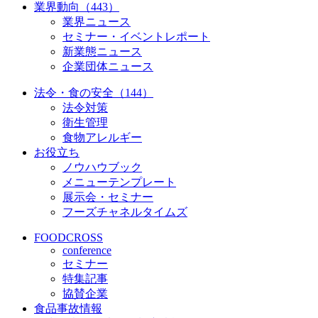
業界動向（443）
業界ニュース
セミナー・イベントレポート
新業態ニュース
企業団体ニュース
法令・食の安全（144）
法令対策
衛生管理
食物アレルギー
お役立ち
ノウハウブック
メニューテンプレート
展示会・セミナー
フーズチャネルタイムズ
FOODCROSS
conference
セミナー
特集記事
協賛企業
食品事故情報