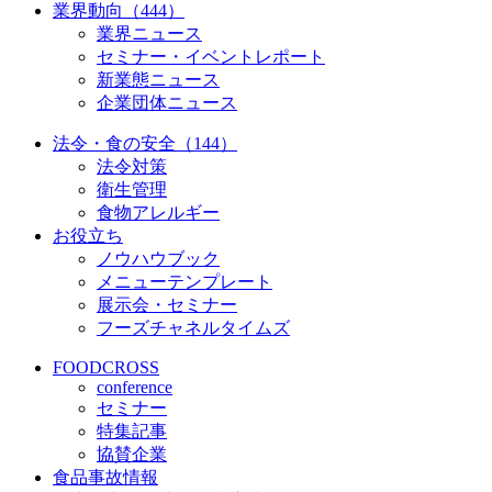
業界動向（444）
業界ニュース
セミナー・イベントレポート
新業態ニュース
企業団体ニュース
法令・食の安全（144）
法令対策
衛生管理
食物アレルギー
お役立ち
ノウハウブック
メニューテンプレート
展示会・セミナー
フーズチャネルタイムズ
FOODCROSS
conference
セミナー
特集記事
協賛企業
食品事故情報