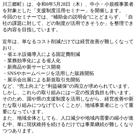
川三郷町）は、令和8年5月28日（木）、中小・小規模事業者
を対象とした「支援制度活用セミナー」を開催します。
今回のセミナーでは、“補助金の説明会”にとどまらず、「自
社の課題に対して、どの制度が活用できそうか」を整理でき
る内容を目指しています。
近年は、単なるコスト削減だけでは経営改善が難しくなって
おり、
・省エネ設備導入による固定費削減
・業務効率化による省人化
・新商品や新サービス開発
・SNSやホームページを活用した販路開拓
・展示会出展による新規取引先開拓
など、“売上向上”と“利益確保”の両立が求められています。
しかし、これらの取り組みには一定の投資負担も伴います。
そのため、国や県の支援制度を活用しながら、経営改善や新
たな取り組みにつなげていくことが、地域事業者にとって重
要になっています。
また、地域全体としても、人口減少や地域内需要の縮小が進
む中、単に現状維持を続けるだけでは事業継続が難しくなり
つつあります。