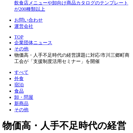
飲食店メニューや卸向け商品カタログのテンプレート
が200種類以上
お問い合わせ
運営会社
TOP
企業団体ニュース
その他
物価高・人手不足時代の経営課題に対応/市川三郷町商
工会が「支援制度活用セミナー」を開催
すべて
外食
宿泊
食品
卸・問屋
新商品
その他
物価高・人手不足時代の経営