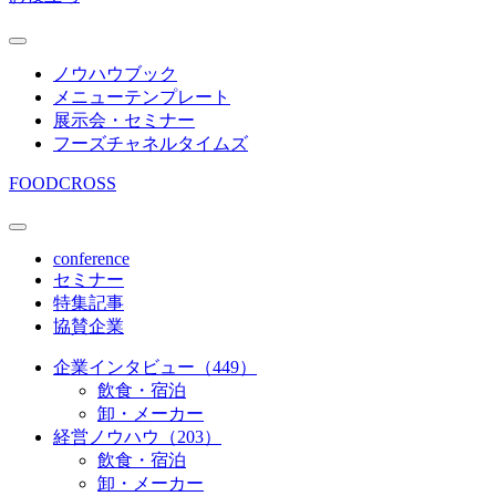
ノウハウブック
メニューテンプレート
展示会・セミナー
フーズチャネルタイムズ
FOODCROSS
conference
セミナー
特集記事
協賛企業
企業インタビュー（449）
飲食・宿泊
卸・メーカー
経営ノウハウ（203）
飲食・宿泊
卸・メーカー