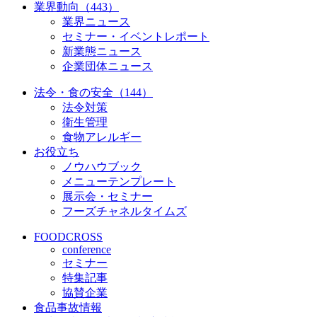
業界動向（443）
業界ニュース
セミナー・イベントレポート
新業態ニュース
企業団体ニュース
法令・食の安全（144）
法令対策
衛生管理
食物アレルギー
お役立ち
ノウハウブック
メニューテンプレート
展示会・セミナー
フーズチャネルタイムズ
FOODCROSS
conference
セミナー
特集記事
協賛企業
食品事故情報