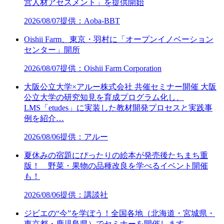
営人材アセスメント」を提供開始
2026/08/07
提供：Aoba-BBT
Oishii Farm、東京・羽村に「オープンイノベーション
センター」開所
2026/08/07
提供：Oishii Farm Corporation
大阪公立大学×アルー株式会社 共催セミナー開催 大阪
公立大学の研究知見を育成プログラム化し、
LMS「etudes」に実装した教材開発プロセスと実践事
例を紹介…
2026/08/06
提供：アルー
夏休みの宿題にぴったりの絵本が発売後たちまち重
版！ 野菜・果物の品種改良を学べるイベント開催
も！
2026/08/06
提供：講談社
ジビエの“今”を学ぼう！全国各地（北海道・宮城県・
東京都・鹿児島県）でセミナーを開催します。