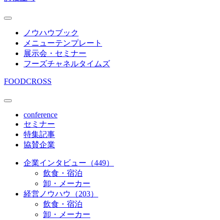
ノウハウブック
メニューテンプレート
展示会・セミナー
フーズチャネルタイムズ
FOODCROSS
conference
セミナー
特集記事
協賛企業
企業インタビュー（449）
飲食・宿泊
卸・メーカー
経営ノウハウ（203）
飲食・宿泊
卸・メーカー