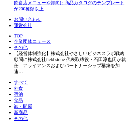
飲食店メニューや卸向け商品カタログのテンプレート
が200種類以上
お問い合わせ
運営会社
TOP
企業団体ニュース
その他
【経営体制強化】株式会社やさしいビジネスラボ戦略
顧問に株式会社field stone 代表取締役・石田淳也氏が就
任 アライアンスおよびパートナーシップ構築を加
速…
すべて
外食
宿泊
食品
卸・問屋
新商品
その他