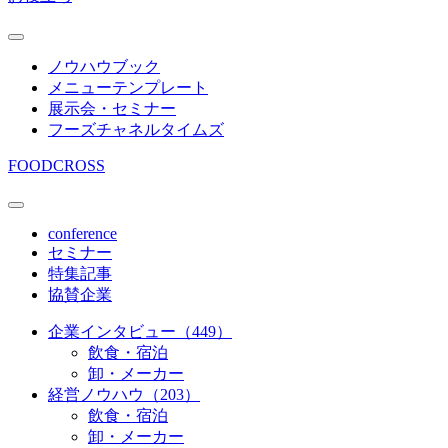
ノウハウブック
メニューテンプレート
展示会・セミナー
フーズチャネルタイムズ
FOODCROSS
conference
セミナー
特集記事
協賛企業
企業インタビュー（449）
飲食・宿泊
卸・メーカー
経営ノウハウ（203）
飲食・宿泊
卸・メーカー