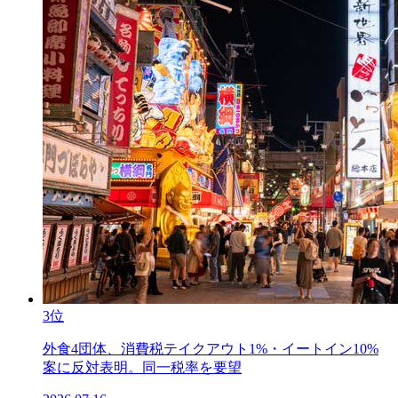
3位
外食4団体、消費税テイクアウト1%・イートイン10%
案に反対表明。同一税率を要望