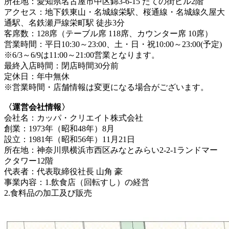
所在地：愛知県名古屋市中区錦3-6-15 たての街ビル2階
アクセス：地下鉄東山・名城線栄駅、桜通線・名城線久屋大
通駅、名鉄瀬戸線栄町駅 徒歩3分
客席数：128席（テーブル席 118席、カウンター席 10席）
営業時間：平日10:30～23:00、土・日・祝10:00～23:00(予定)
※6/3～6/9は11:00～21:00営業となります。
最終入店時間：閉店時間30分前
定休日：年中無休
※営業時間・店舗情報は変更になる場合がございます。
〈運営会社情報〉
会社名：カッパ・クリエイト株式会社
創業：1973年（昭和48年）8月
設立：1981年（昭和56年）11月21日
所在地：神奈川県横浜市西区みなとみらい2-2-1ランドマー
クタワー12階
代表者：代表取締役社長 山角 豪
事業内容：1.飲食店（回転すし）の経営
2.食料品の加工及び販売