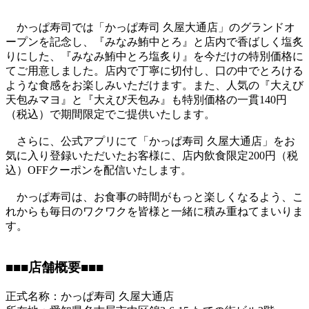
かっぱ寿司では「かっぱ寿司 久屋大通店」のグランドオ
ープンを記念し、『みなみ鮪中とろ』と店内で香ばしく塩炙
りにした、『みなみ鮪中とろ塩炙り』を今だけの特別価格に
てご用意しました。店内で丁寧に切付し、口の中でとろける
ような食感をお楽しみいただけます。また、人気の『大えび
天包みマヨ』と『大えび天包み』も特別価格の一貫140円
（税込）で期間限定でご提供いたします。
さらに、公式アプリにて「かっぱ寿司 久屋大通店」をお
気に入り登録いただいたお客様に、店内飲食限定200円（税
込）OFFクーポンを配信いたします。
かっぱ寿司は、お食事の時間がもっと楽しくなるよう、こ
れからも毎日のワクワクを皆様と一緒に積み重ねてまいりま
す。
■■■店舗概要■■■
正式名称：かっぱ寿司 久屋大通店