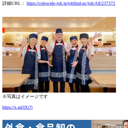
詳細URL：
https://colowide-job.jp/jobfind-pc/job/All/237372
※写真はイメージです
https://x.gd/lXt7i