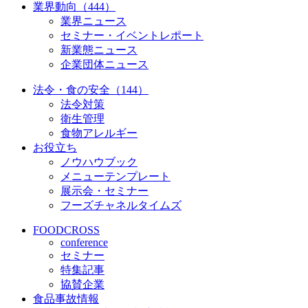
業界動向（444）
業界ニュース
セミナー・イベントレポート
新業態ニュース
企業団体ニュース
法令・食の安全（144）
法令対策
衛生管理
食物アレルギー
お役立ち
ノウハウブック
メニューテンプレート
展示会・セミナー
フーズチャネルタイムズ
FOODCROSS
conference
セミナー
特集記事
協賛企業
食品事故情報