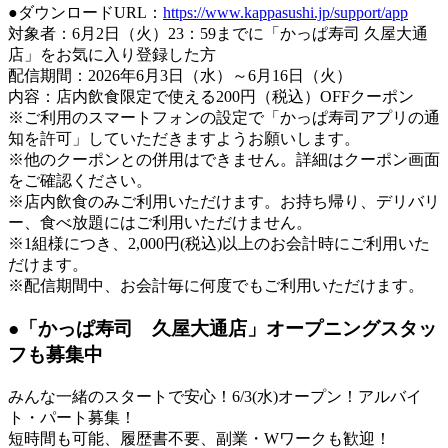
●ダウンロードURL：
https://www.kappasushi.jp/support/app
対象者：6月2日（火）23：59までに「かっぱ寿司 久屋大通
店」をお気に入り登録した方
配信期間：2026年6月3日（水）～6月16日（火）
内容：店内飲食限定で使える200円（税込）OFFクーポン
※ご利用のスマートフォンの設定で「かっぱ寿司アプリの通
知を許可」していただきますようお願いします。
※他のクーポンとの併用はできません。詳細はクーポン画面
をご確認ください。
※店内飲食のみご利用いただけます。お持ち帰り、デリバリ
ー、食べ放題にはご利用いただけません。
※1組様につき、2,000円(税込)以上のお会計時にご利用いた
だけます。
※配信期間中、お会計毎に何度でもご利用いただけます。
●「かっぱ寿司 久屋大通店」オープニングスタッ
フも募集中
みんな一緒のスタートで安心！6/3(水)オープン！アルバイ
ト・パート募集！
短時間も可能、履歴書不要、副業・Wワークも歓迎！