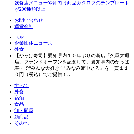
飲食店メニューや卸向け商品カタログのテンプレート
が200種類以上
お問い合わせ
運営会社
TOP
企業団体ニュース
外食
【かっぱ寿司】愛知県内１０年ぶりの新店「久屋大通
店」グランドオープンを記念して、愛知県内のかっぱ
寿司で“みんな大好き”『みなみ鮪中とろ』を一貫１１
０円（税込）でご提供！…
すべて
外食
宿泊
食品
卸・問屋
新商品
その他