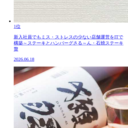
1位
新入社員でもミス・ストレスの少ない店舗運営をITで
構築～ステーキとハンバーグさる～ん・石焼ステーキ
贅
2026.06.18