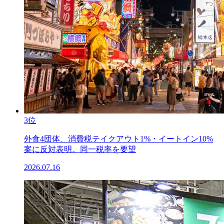
3位
外食4団体、消費税テイクアウト1%・イートイン10%
案に反対表明。同一税率を要望
2026.07.16