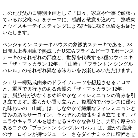
このたび父の日特別企画として『日々、家庭や仕事で頑張っ
ているお父様へ』をテーマに、感謝と敬意を込めて、熟成肉
とウイスキーテイスティングによる記憶に残る体験をお届け
いたします。
ベンジャミン ステーキハウスの象徴的ステーキである、28
日間以上専用庫で熟成したUSDAプライムビーフ Tボーンス
テーキのそれぞれの部位と、世界を代表する3種のウイスキ
ー「ザ・マッカラン 12年」「山崎」「ブラントン シングル
バレル」のそれぞれ異なる味わいをお楽しみいただけます。
シェリー樽熟成由来のドライフルーツを想起させるアロマ
と、重厚で奥行きのある余韻の「ザ・マッカラン 12年」
は、脂肪分が少なくきめ細やかなフィレミニョンの旨みを引
き立てます。柔らかい香り立ちと、複層的でバランスに優れ
た味わいの「山崎」は、しなやかで繊細なフィレミニョンと
甘みのあるサーロイン、それぞれの個性を引き立てます。バ
ニラやキャラメルを思わせる甘やかな香りと、力強く厚みの
あるコクの「ブラントン シングルバレル」は、豊かな脂身
のサーロインが持つジューシーさをダイナミックに増幅させ