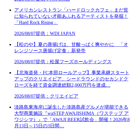
アメリカンレストラン「ハードロックカフェ」まだ世
に知られていない才能あふれるアーティストを発掘！
「Hard Rock Rising」
2026/08/07
提供：WDI JAPAN
【松のや】夏の唐揚げは、甘酸っぱく爽やかに 「オ
レンジソース唐揚げ定食」新発売
2026/08/07
提供：松屋フーズホールディングス
【北海道発・FC本部ロールアップ】事業承継スタート
アップのクリエイピア、シードラウンドのセカンドク
ローズを経て資金調達総額2,000万円を達成…
2026/08/07
提供：クリエイピア
淡路島東海岸に誕生した淡路島産グルメが堪能できる
大型商業施設『waSTEP AWAJISHIMA（ワステップ ア
ワジシマ）』で「AWAJI BEER試飲会」開催！2026年8
月13日～15日の3日間…