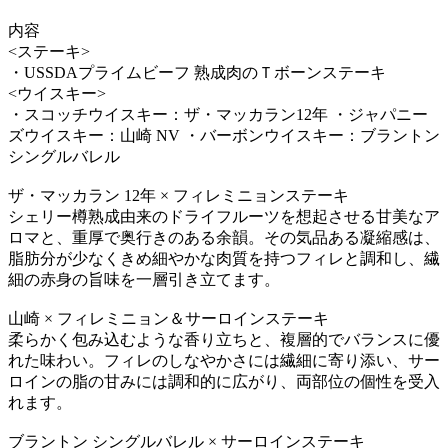
内容
<ステーキ>
・USSDAプライムビーフ 熟成肉のＴボーンステーキ
<ウイスキー>
・スコッチウイスキー：ザ・マッカラン12年 ・ジャパニー
ズウイスキー：山崎 NV ・バーボンウイスキー：ブラントン
シングルバレル
ザ・マッカラン 12年 × フィレミニョンステーキ
シェリー樽熟成由来のドライフルーツを想起させる甘美なア
ロマと、重厚で奥行きのある余韻。その気品ある凝縮感は、
脂肪分が少なくきめ細やかな肉質を持つフィレと調和し、繊
細の赤身の旨味を一層引き立てます。
山崎 × フィレミニョン＆サーロインステーキ
柔らかく包み込むような香り立ちと、複層的でバランスに優
れた味わい。フィレのしなやかさには繊細に寄り添い、サー
ロインの脂の甘みには調和的に広がり、両部位の個性を受入
れます。
ブラントン シングルバレル × サーロインステーキ