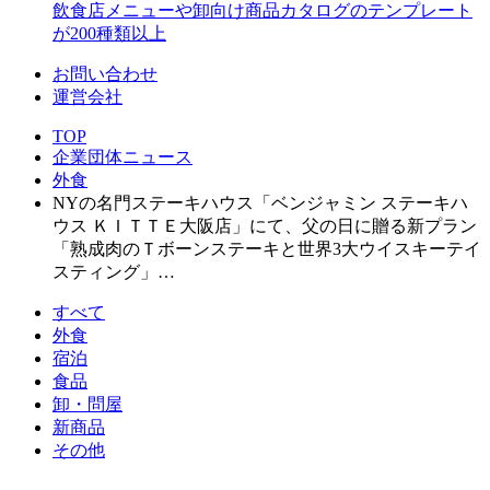
飲食店メニューや卸向け商品カタログのテンプレート
が200種類以上
お問い合わせ
運営会社
TOP
企業団体ニュース
外食
NYの名門ステーキハウス「ベンジャミン ステーキハ
ウス ＫＩＴＴＥ大阪店」にて、父の日に贈る新プラン
「熟成肉のＴボーンステーキと世界3大ウイスキーテイ
スティング」…
すべて
外食
宿泊
食品
卸・問屋
新商品
その他