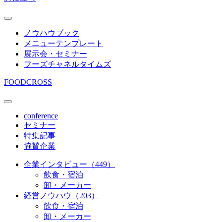
ノウハウブック
メニューテンプレート
展示会・セミナー
フーズチャネルタイムズ
FOODCROSS
conference
セミナー
特集記事
協賛企業
企業インタビュー（449）
飲食・宿泊
卸・メーカー
経営ノウハウ（203）
飲食・宿泊
卸・メーカー