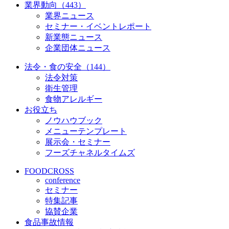
業界動向（443）
業界ニュース
セミナー・イベントレポート
新業態ニュース
企業団体ニュース
法令・食の安全（144）
法令対策
衛生管理
食物アレルギー
お役立ち
ノウハウブック
メニューテンプレート
展示会・セミナー
フーズチャネルタイムズ
FOODCROSS
conference
セミナー
特集記事
協賛企業
食品事故情報