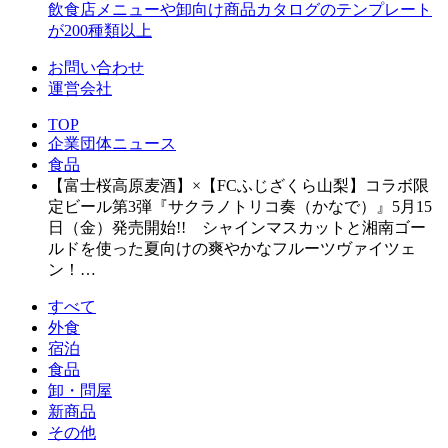
飲食店メニューや卸向け商品カタログのテンプレート
が200種類以上
お問い合わせ
運営会社
TOP
企業団体ニュース
食品
【富士桜高原麦酒】×【FCふじざくら山梨】コラボ限
定ビール第3弾『サクラノトリコ奏（かなで）』5月15
日（金）発売開始!! シャインマスカットと湘南ゴー
ルドを使った夏向けの爽やかなフルーツヴァイツェ
ン！…
すべて
外食
宿泊
食品
卸・問屋
新商品
その他