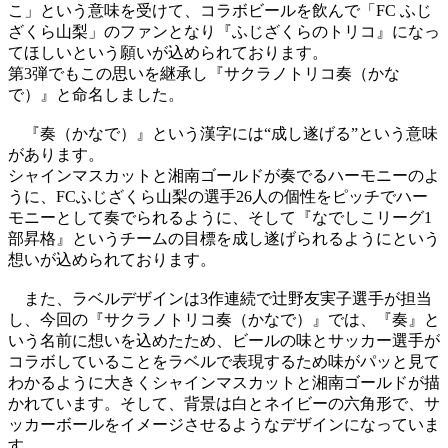
こ」という意味を受けて、コラボビールを飲んで「FC ふじ
ざくら山梨」のファンとなり『ふじざくらのトリコ』になっ
てほしいという願いが込められております。
第3弾でもこの思いを継承し『サクラノトリコ奏（かな
で）』と命名しました。
『奏（かなで）』という漢字には“成し遂げる”という意味
があります。
シャインマスカットと湘南ゴールドが奏でるハーモニーのよ
うに、FCふじざくら山梨の選手26人の個性をピッチでハー
モニーとして奏でられるように、そして『なでしこリーグ1
部昇格』というチームの目標を成し遂げられるようにという
想いが込められております。
また、ラベルデザインは3作連続で辻野友実子選手が担当
し、今回の『サクラノトリコ奏（かなで）』では、『奏』と
いう名前に想いを込めたため、ビールの味とサッカー選手が
コラボしていることをラベルで表現するため味がパッと見て
わかるように大きくシャインマスカットと湘南ゴールドが描
かれています。そして、背景は白とネイビーの六角形で、サ
ッカーボールをイメージさせるようなデザインになっていま
す。