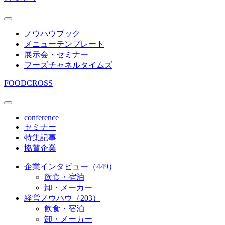
ノウハウブック
メニューテンプレート
展示会・セミナー
フーズチャネルタイムズ
FOODCROSS
conference
セミナー
特集記事
協賛企業
企業インタビュー（449）
飲食・宿泊
卸・メーカー
経営ノウハウ（203）
飲食・宿泊
卸・メーカー