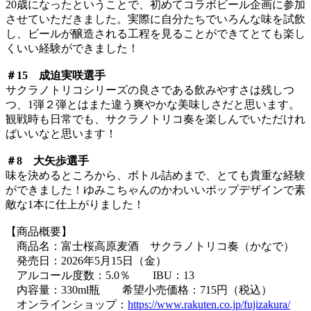
20歳になったということで、初めてコラボビール企画に参加
させていただきました。実際に自分たちでいろんな味を試飲
し、ビールが醸造される工程を見ることができてとても楽し
くいい経験ができました！
＃15 成迫実咲選手
サクラノトリコシリーズの良さである飲みやすさは残しつ
つ、1弾２弾とはまた違う爽やかな美味しさだと思います。
観戦時も日常でも、サクラノトリコ奏を楽しんでいただけれ
ばいいなと思います！
＃8 大矢歩選手
味を決めるところから、ボトル詰めまで、とても貴重な経験
ができました！ゆみこちゃんのかわいいポップデザインで素
敵な1本に仕上がりました！
【商品概要】
商品名：富士桜高原麦酒 サクラノトリコ奏（かなで）
発売日：2026年5月15日（金）
アルコール度数：5.0％ IBU：13
内容量：330ml瓶 希望小売価格：715円（税込）
オンラインショップ：
https://www.rakuten.co.jp/fujizakura/