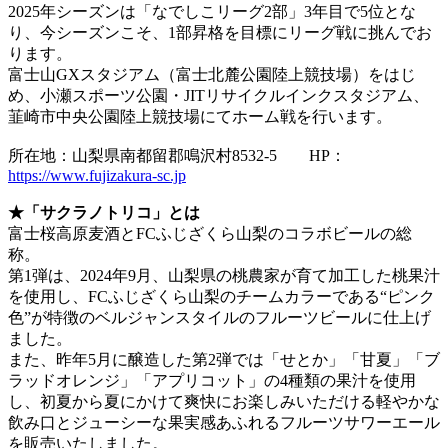
2025年シーズンは「なでしこリーグ2部」3年目で5位とな
り、今シーズンこそ、1部昇格を目標にリーグ戦に挑んでお
ります。
富士山GXスタジアム（富士北麓公園陸上競技場）をはじ
め、小瀬スポーツ公園・JITリサイクルインクスタジアム、
韮崎市中央公園陸上競技場にてホーム戦を行います。
所在地：山梨県南都留郡鳴沢村8532-5 HP：
https://www.fujizakura-sc.jp
★「サクラノトリコ」とは
富士桜高原麦酒とFCふじざくら山梨のコラボビールの総
称。
第1弾は、2024年9月、山梨県の桃農家が育て加工した桃果汁
を使用し、FCふじざくら山梨のチームカラーである“ピンク
色”が特徴のベルジャンスタイルのフルーツビールに仕上げ
ました。
また、昨年5月に醸造した第2弾では「せとか」「甘夏」「ブ
ラッドオレンジ」「アプリコット」の4種類の果汁を使用
し、初夏から夏にかけて爽快にお楽しみいただける軽やかな
飲み口とジューシーな果実感あふれるフルーツサワーエール
を販売いたしました。