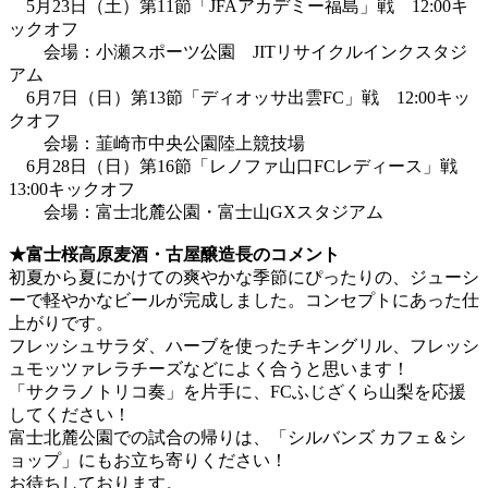
5月23日（土）第11節「JFAアカデミー福島」戦 12:00キ
ックオフ
会場：小瀬スポーツ公園 JITリサイクルインクスタジ
アム
6月7日（日）第13節「ディオッサ出雲FC」戦 12:00キッ
クオフ
会場：韮崎市中央公園陸上競技場
6月28日（日）第16節「レノファ山口FCレディース」戦
13:00キックオフ
会場：富士北麓公園・富士山GXスタジアム
★富士桜高原麦酒・古屋醸造長のコメント
初夏から夏にかけての爽やかな季節にぴったりの、ジューシ
ーで軽やかなビールが完成しました。コンセプトにあった仕
上がりです。
フレッシュサラダ、ハーブを使ったチキングリル、フレッシ
ュモッツァレラチーズなどによく合うと思います！
「サクラノトリコ奏」を片手に、FCふじざくら山梨を応援
してください！
富士北麓公園での試合の帰りは、「シルバンズ カフェ＆シ
ョップ」にもお立ち寄りください！
お待ちしております。