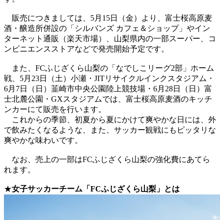
販売につきましては、5月15日（金）より、富士桜高原麦
酒・醸造所併設の「シルバンズ カフェ＆ショップ」やイン
ターネット通販（楽天市場）、山梨県内の一部スーパー、コ
ンビニエンスストアなどで発売開始予定です。
また、FCふじざくら山梨の「なでしこリーグ2部」ホーム
戦、5月23日（土）小瀬・JITリサイクルインクスタジアム・
6月7日（日）韮崎市中央公園陸上競技場・6月28日（日）富
士北麓公園・GXスタジアムでは、富士桜高原麦酒のキッチ
ンカーにて販売を行います。
これからの季節、初夏から夏にかけて爽やかな日には、外
で飲みたくなるような、また、サッカー観戦にもピッタリな
爽やかな味わいです。
なお、売上の一部はFCふじざくら山梨の強化費にあてら
れます。
★
女子サッカーチーム「FCふじざくら山梨」とは