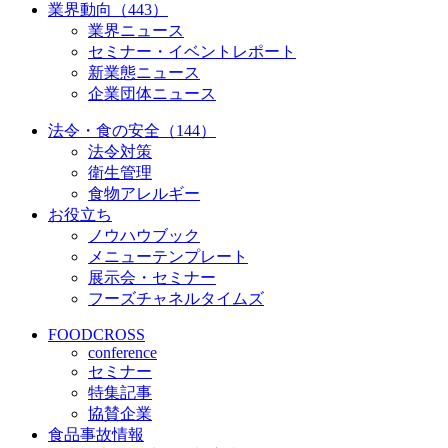
業界動向（443）
業界ニュース
セミナー・イベントレポート
新業態ニュース
企業団体ニュース
法令・食の安全（144）
法令対策
衛生管理
食物アレルギー
お役立ち
ノウハウブック
メニューテンプレート
展示会・セミナー
フーズチャネルタイムズ
FOODCROSS
conference
セミナー
特集記事
協賛企業
食品事故情報