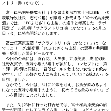
ノトリコ奏（かなで）』
富士観光開発株式会社（山梨県南都留郡富士河口湖町 代
表取締役社長 志村和也）が醸造・販売する「富士桜高原麦
酒」では、「FCふじざくら山梨」の選手と考案したコラボ
限定ビール第3弾『サクラノトリコ 奏（かなで）』を5月15
日（金）に発売開始いたします。
富士桜高原麦酒『サクラノトリコ 奏（かなで）』は、な
でしこリーグ2部所属「FCふじざくら山梨」の選手と共同開
発・醸造した限定ビールです。
今回の企画には、菅百花、大矢歩、井原美波、成迫実咲、
辻野友実子、五味小暖の6選手が参加し、コンセプトは、第
１弾・第2弾と同様に「普段ビールを飲まない女性でも飲み
やすく、ビール好きな人にも楽しんでいただける味わい」を
目指しました。
なかでも、今回は、3月に20歳を迎え、お酒が飲めるよう
になった五味小暖選手のように「初めてでも飲みやすい」ビ
ールを目指すこととしました。
また、3月23日に行った打合せでは、富士桜高原麦酒の醸
造士が用意したレモンライム系、いちご系、ぶどうマスカッ