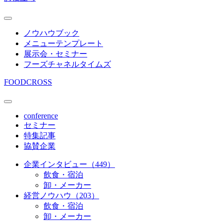
ノウハウブック
メニューテンプレート
展示会・セミナー
フーズチャネルタイムズ
FOODCROSS
conference
セミナー
特集記事
協賛企業
企業インタビュー（449）
飲食・宿泊
卸・メーカー
経営ノウハウ（203）
飲食・宿泊
卸・メーカー