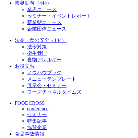
業界動向（444）
業界ニュース
セミナー・イベントレポート
新業態ニュース
企業団体ニュース
法令・食の安全（144）
法令対策
衛生管理
食物アレルギー
お役立ち
ノウハウブック
メニューテンプレート
展示会・セミナー
フーズチャネルタイムズ
FOODCROSS
conference
セミナー
特集記事
協賛企業
食品事故情報