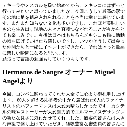
テキーラやメスカルを扱い始めてから、メキシコにはずっと
行ってみたいと思っていましたが、今回こうして最高の形で
その地に足を踏み入れられることを本当に幸せに感じていま
す。まだまだ知らない文化も多いですし、これほど美味しい
ものを生み出す現地の人々と直接つながれることが今からと
ても楽しみです。今後は日本はもちろんメキシコも軸に活動
の幅を広げていけたら嬉しいですし、いつかそうして出会っ
た仲間たちと一緒にイベントができたら、それはきっと最高
に楽しい瞬間になると思います。
頑張って言語の勉強もしていくつもりです。
Hermanos de Sangre オーナー Miguel
Angelより
今回、コンペに関わってくれた人全てに心より御礼申し上げ
ます。 80人を超える応募者の中から選ばれた8人のファイナ
リストのパフォーマンスは大変素晴らしかったです。カクテ
ルの味やストーリーが大変魅力的でエルマーノスデサングレ
の新たな良さに気付かせてくれました。観客の皆さんは大き
な声援で盛り上げていただき、経験豊富な審査員の皆さんに