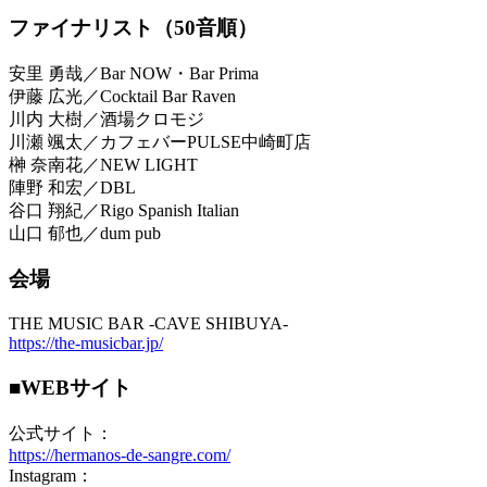
ファイナリスト（50音順）
安里 勇哉／Bar NOW・Bar Prima
伊藤 広光／Cocktail Bar Raven
川内 大樹／酒場クロモジ
川瀬 颯太／カフェバーPULSE中崎町店
榊 奈南花／NEW LIGHT
陣野 和宏／DBL
谷口 翔紀／Rigo Spanish Italian
山口 郁也／dum pub
会場
THE MUSIC BAR -CAVE SHIBUYA-
https://the-musicbar.jp/
■WEBサイト
公式サイト：
https://hermanos-de-sangre.com/
Instagram：