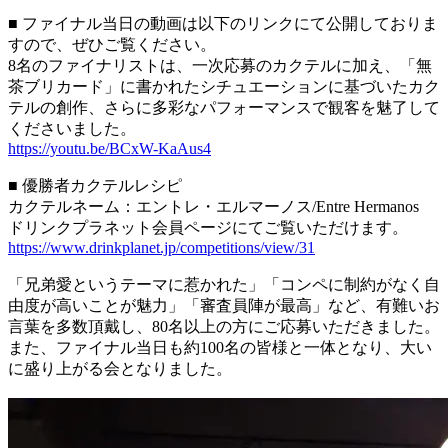
■ ファイナル当日の動画は以下のリンクにて公開しておりま
すので、ぜひご覧ください。
8名のファイナリストは、一次応募のカクテルに加え、「無
茶ブリカード」に書かれたシチュエーションに基づいたカク
テルの創作、さらに多彩なパフォーマンスで観客を魅了して
くださいました。
https://youtu.be/BCxW-KaAus4
■ 優勝者カクテルレシピ
カクテルネーム：エントレ・エルマーノス/Entre Hermanos
ドリンクプラネット会員ページにてご覧いただけます。
https://www.drinkplanet.jp/competitions/view/31
「兄弟愛というテーマに惹かれた」「コンペに制約がなく自
由度が高いことが魅力」「審査員陣が最高」など、有難いお
言葉を多数頂戴し、80名以上の方にご応募いただきました。
また、ファイナル当日も約100名の皆様と一体となり、大い
に盛り上がる会となりました。