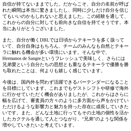
自信が持てないままでした。だからこそ、自分の名前が呼ば
れた瞬間は本当に驚きましたし、同時に少しだけ自分を信じ
てもいいのかもしれないと思えました。この経験を通して、
これからの自分に対しても前向きな自信を持てそうです。本
当にありがとうございました。
また、自分が働くDBLでは日頃からテキーラを多く扱って
いて、自分自身はもちろん、チームのみんなも自然とテキー
ラに触れる機会が多い環境にいます。そんな中で、
Hermanos de Sangreというフレッシュで美味しく、さらには
兄弟愛という自分たちの思想とも重なるテキーラで優勝を勝
ち取れたことは、何よりも嬉しく感じています。
今後は、国内外を問わず活躍できるバーテンダーになること
を目標にしています。これまでもゲストシフトや研修で海外
に行かせていただく機会がありましたが、これからはさらに
幅を広げて、審査員の方々のように多方面から声をかけてい
ただけるような影響力と魅力を持った存在に成長していきた
いです。また、どんな土地に行ってもその土地の個性を活か
したカクテルを通して人とつながり、“兄弟”のような関係を
増やしていきたいと考えています。