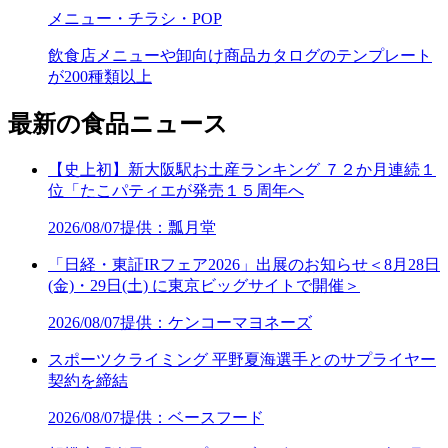
メニュー・チラシ・POP
飲食店メニューや卸向け商品カタログのテンプレート
が200種類以上
最新の食品ニュース
【史上初】新大阪駅お土産ランキング ７２か月連続１
位「たこパティエが発売１５周年へ
2026/08/07
提供：瓢月堂
「日経・東証IRフェア2026」出展のお知らせ＜8月28日
(金)・29日(土) に東京ビッグサイトで開催＞
2026/08/07
提供：ケンコーマヨネーズ
スポーツクライミング 平野夏海選手とのサプライヤー
契約を締結
2026/08/07
提供：ベースフード