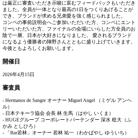
は厳正に審査いただき示唆に富むフィードバックもいただき
ました。全員が一体となり最高の1日をつくりあげることが
でき、ブランドが求める兄弟愛を強く感じられました。
コンペの事前説明会へご参加いただいた方、コンペにエント
リーいただいた方、ファイナルの会場にいらした方全員のお
陰で一層、日本が大好きになりました。 愛されるブランド
になるよう優勝者の陣野さんとともに盛り上げていきます。
今後ともよろしくお願いします。
開催日
2026年4月15日
審査員
- Hermanos de Sangre オーナー Miguel Angel （ミゲル アンヘ
ル）
- 日本テキーラ協会 会長 林 生馬（はやし いくま）
- HUGEグループ コーポレートバーテンダー 深水 稔大（ふ
かみ としひろ）
- 「Bar若林」オーナー 若林 祐一（わかばやし ゆういち）