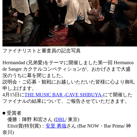
ファイナリストと審査員の記念写真
Hermandad (兄弟愛)をテーマに開催しました第一回 Hermanos
de Sangre カクテルコンペティションが、おかげさまで大盛
況のうちに幕を閉じました。
説明会・ご応募・観戦にお越しいただいた皆様に心より御礼
申し上げます。
4月15日に
THE MUSIC BAR -CAVE SHIBUYA-
にて開催した
ファイナルの結果について、ご報告させていただきます。
■ 受賞者
優勝：陣野 和宏さん (
DBL
/ 東京)
Elixir賞(特別賞)：
安里 勇哉
さん (Bar NOW・Bar Prima/ 神
奈川)