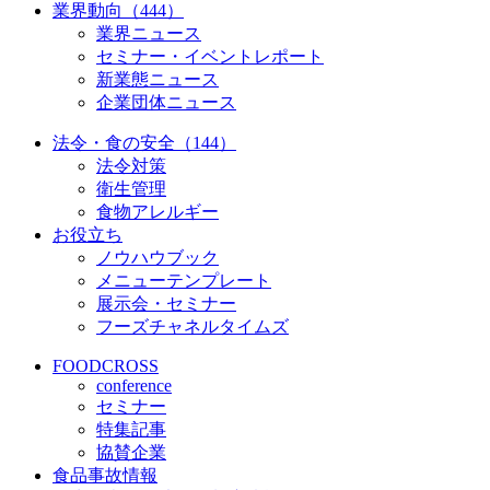
業界動向（444）
業界ニュース
セミナー・イベントレポート
新業態ニュース
企業団体ニュース
法令・食の安全（144）
法令対策
衛生管理
食物アレルギー
お役立ち
ノウハウブック
メニューテンプレート
展示会・セミナー
フーズチャネルタイムズ
FOODCROSS
conference
セミナー
特集記事
協賛企業
食品事故情報