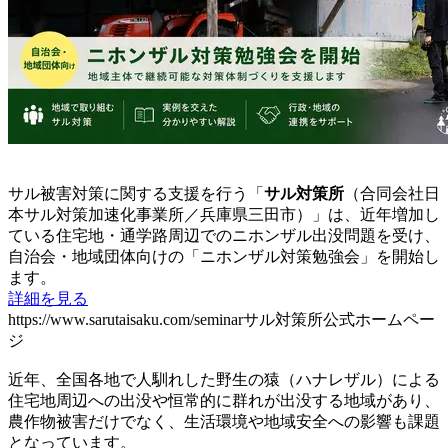
サル被害対策に関する支援を行う「
サル対策所
（合同会社日
本サル対策加速化事業所／兵庫県三田市）」は、近年増加し
ている住宅地・通学路周辺でのニホンザル出没問題を受け、
自治会・地域団体向けの「ニホンザル対策勉強会」を開始し
ます。
詳細を見る
https://www.sarutaisaku.com/seminarサル対策所公式ホームペー
ジ
近年、全国各地で人馴れした野生の猿（ハナレザル）による
住宅地周辺への出没や恒常的に群れが出没する地域があり、
農作物被害だけでなく、生活環境や地域安全への影響も課題
となっています。