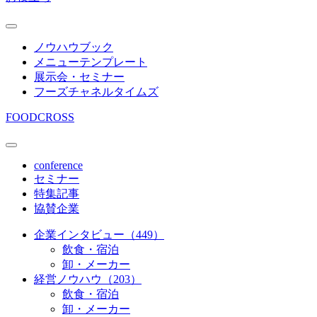
ノウハウブック
メニューテンプレート
展示会・セミナー
フーズチャネルタイムズ
FOODCROSS
conference
セミナー
特集記事
協賛企業
企業インタビュー（449）
飲食・宿泊
卸・メーカー
経営ノウハウ（203）
飲食・宿泊
卸・メーカー