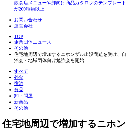
飲食店メニューや卸向け商品カタログのテンプレート
が200種類以上
お問い合わせ
運営会社
TOP
企業団体ニュース
その他
住宅地周辺で増加するニホンザル出没問題を受け、自
治会・地域団体向け勉強会を開始
すべて
外食
宿泊
食品
卸・問屋
新商品
その他
住宅地周辺で増加するニホン