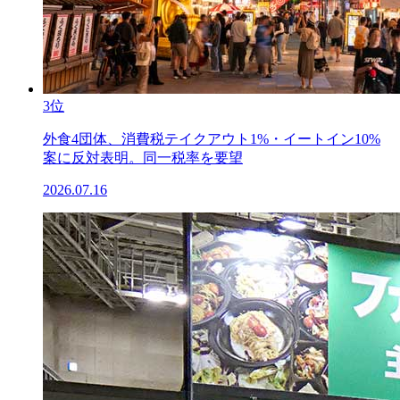
3位
外食4団体、消費税テイクアウト1%・イートイン10%
案に反対表明。同一税率を要望
2026.07.16