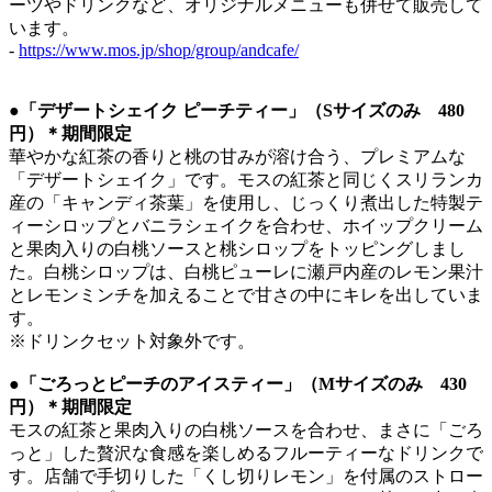
ーツやドリンクなど、オリジナルメニューも併せて販売して
います。
-
https://www.mos.jp/shop/group/andcafe/
●「デザートシェイク ピーチティー」（Sサイズのみ 480
円）＊期間限定
華やかな紅茶の香りと桃の甘みが溶け合う、プレミアムな
「デザートシェイク」です。モスの紅茶と同じくスリランカ
産の「キャンディ茶葉」を使用し、じっくり煮出した特製テ
ィーシロップとバニラシェイクを合わせ、ホイップクリーム
と果肉入りの白桃ソースと桃シロップをトッピングしまし
た。白桃シロップは、白桃ピューレに瀬戸内産のレモン果汁
とレモンミンチを加えることで甘さの中にキレを出していま
す。
※ドリンクセット対象外です。
●「ごろっとピーチのアイスティー」（Mサイズのみ 430
円）＊期間限定
モスの紅茶と果肉入りの白桃ソースを合わせ、まさに「ごろ
っと」した贅沢な食感を楽しめるフルーティーなドリンクで
す。店舗で手切りした「くし切りレモン」を付属のストロー