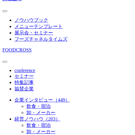
ノウハウブック
メニューテンプレート
展示会・セミナー
フーズチャネルタイムズ
FOODCROSS
conference
セミナー
特集記事
協賛企業
企業インタビュー（449）
飲食・宿泊
卸・メーカー
経営ノウハウ（203）
飲食・宿泊
卸・メーカー