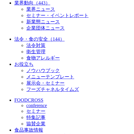
業界動向（443）
業界ニュース
セミナー・イベントレポート
新業態ニュース
企業団体ニュース
法令・食の安全（144）
法令対策
衛生管理
食物アレルギー
お役立ち
ノウハウブック
メニューテンプレート
展示会・セミナー
フーズチャネルタイムズ
FOODCROSS
conference
セミナー
特集記事
協賛企業
食品事故情報