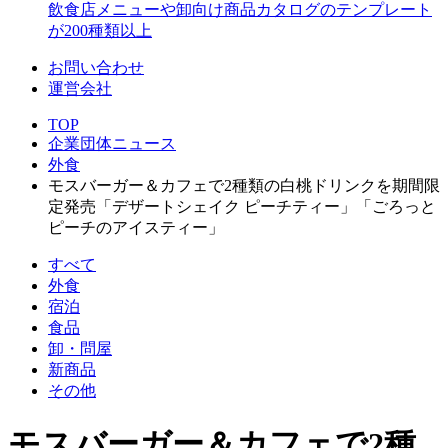
飲食店メニューや卸向け商品カタログのテンプレート
が200種類以上
お問い合わせ
運営会社
TOP
企業団体ニュース
外食
モスバーガー＆カフェで2種類の白桃ドリンクを期間限
定発売「デザートシェイク ピーチティー」「ごろっと
ピーチのアイスティー」
すべて
外食
宿泊
食品
卸・問屋
新商品
その他
モスバーガー＆カフェで2種