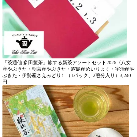
「茶通仙 多田製茶」旅する新茶アソートセット2026〈八女
産やぶきた・朝宮産やぶきた・霧島産めいりょく・宇治産や
ぶきた・伊勢産さえみどり〉（1パック、2煎分入り）3,240
円