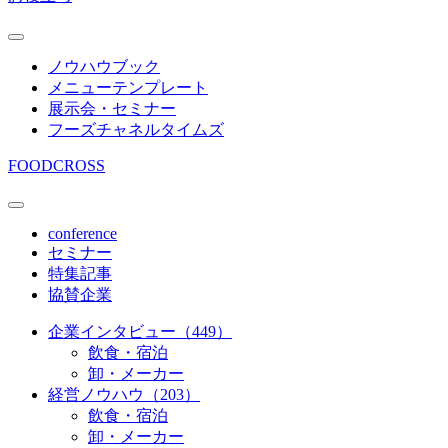
ノウハウブック
メニューテンプレート
展示会・セミナー
フーズチャネルタイムズ
FOODCROSS
conference
セミナー
特集記事
協賛企業
企業インタビュー（449）
飲食・宿泊
卸・メーカー
経営ノウハウ（203）
飲食・宿泊
卸・メーカー