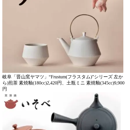
岐阜「晋山窯ヤマツ」“Frustum(フラスタム)”シリーズ 左か
ら)煎茶 素焼釉(180cc)2,420円、土瓶ミニ 素焼釉(345cc)9,900
円