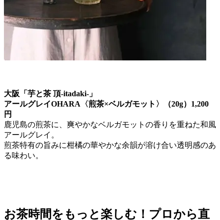
大阪「芋と茶 頂-itadaki-」
アールグレイOHARA〈煎茶×ベルガモット〉（20g）1,200
円
鹿児島の煎茶に、爽やかなベルガモットの香りを重ねた和風
アールグレイ。
煎茶特有の旨みに柑橘の華やかな余韻が溶け合い透明感のあ
る味わい。
お茶時間をもっと楽しむ！プロから直