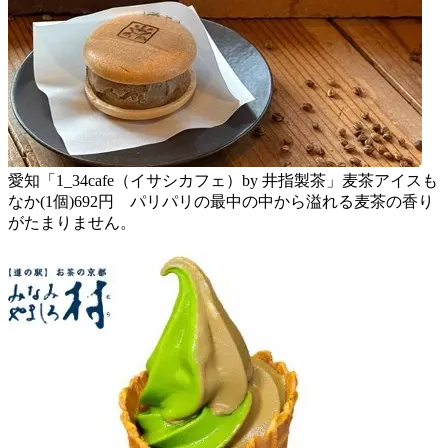
愛知「1_34cafe（イサシカフェ）by 井指製茶」麦茶アイスも
なか(1個)692円 パリパリの最中の中から溢れる麦茶の香り
がたまりません。