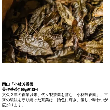
岡山「小林芳香園」
美作番茶(100g)918円
文久２年の創業以来、代々製茶業を営む「小林芳香園」。古
来の製法を守り続けた茶葉は、飴色に輝き、優しい味わいが
広がります。