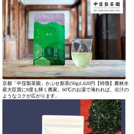
京都「中窪製茶園」かぶせ新茶(50g)1,620円【特徴】農林水
産大臣賞に8度も輝く農家。60℃のお湯で淹れれば、出汁の
ようなコクが広がります。