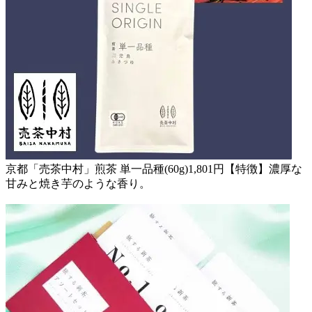
京都「売茶中村」煎茶 単一品種(60g)1,801円【特徴】濃厚な
甘みと焼き芋のような香り。