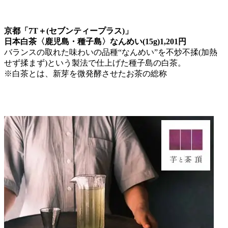
京都「7T＋(セブンティープラス)」
日本白茶〈鹿児島・種子島〉なんめい(15g)1,201円
バランスの取れた味わいの品種“なんめい”を不炒不揉(加熱
せず揉まず)という製法で仕上げた種子島の白茶。
※白茶とは、新芽を微発酵させたお茶の総称