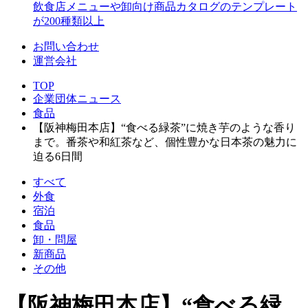
飲食店メニューや卸向け商品カタログのテンプレート
が200種類以上
お問い合わせ
運営会社
TOP
企業団体ニュース
食品
【阪神梅田本店】“食べる緑茶”に焼き芋のような香り
まで。番茶や和紅茶など、個性豊かな日本茶の魅力に
迫る6日間
すべて
外食
宿泊
食品
卸・問屋
新商品
その他
【阪神梅田本店】“食べる緑