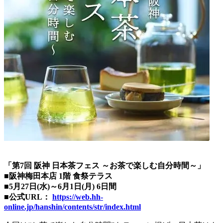
「第7回 阪神 日本茶フェス ～お茶で楽しむ自分時間～」
■阪神梅田本店 1階 食祭テラス
■5月27日(水)～6月1日(月) 6日間
■公式URL：
https://web.hh-
online.jp/hanshin/contents/str/index.html