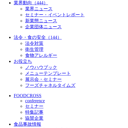
業界動向（444）
業界ニュース
セミナー・イベントレポート
新業態ニュース
企業団体ニュース
法令・食の安全（144）
法令対策
衛生管理
食物アレルギー
お役立ち
ノウハウブック
メニューテンプレート
展示会・セミナー
フーズチャネルタイムズ
FOODCROSS
conference
セミナー
特集記事
協賛企業
食品事故情報