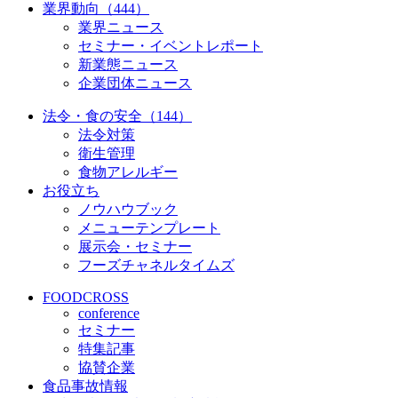
業界動向（444）
業界ニュース
セミナー・イベントレポート
新業態ニュース
企業団体ニュース
法令・食の安全（144）
法令対策
衛生管理
食物アレルギー
お役立ち
ノウハウブック
メニューテンプレート
展示会・セミナー
フーズチャネルタイムズ
FOODCROSS
conference
セミナー
特集記事
協賛企業
食品事故情報