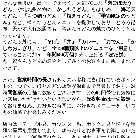
そんな自慢の「出汁」で味わう、人気NO.1の
「肉ごぼ天う
どん」
や北九州名物の
「かしわうどん」
をはじめ、
「海老天
うどん」「もつ鍋うどん」「焼きうどん」「季節限定のうど
ん」
など、様々なうどんメニューを提供しており、とろろ昆
布・天かす入れ放題等も、資さんうどんの魅力のひとつとな
っています。
うどん以外にも、
「そば」「丼」「カレー」「おでん」「か
しわおにぎり」
など、
全150種類以上のメニュー
をご用意し
ていることに加え、
年間680万個
を売り上げる
「ぼた餅」
も、資さんうどんの名物として多くのお客さまに親しまれて
います。
また、
営業時間の長さ
も多くのお客様に喜ばれているポイン
トの一つです。ほとんどの店舗が深夜まで営業しており、
24
時間営業
の店舗も数多くございます。どの時間帯でも気軽に
ご来店いただきたいという想いから、
深夜料金は一切設定し
ておりません。
お好きな時間に、お好きなメニューを、いつ
もの価格でお楽しみください。
店内は、テーブル席、カウンター席、ボックス席と様々な種
類の座席を用意しており、ゆったりとお食事をお楽しみいた
だけます。ご家族連れから、ご友人同士、お一人のお客さま