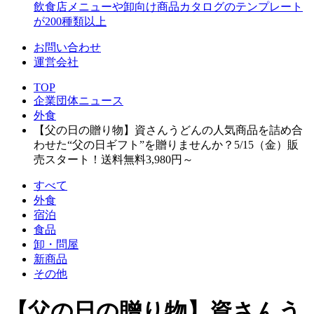
飲食店メニューや卸向け商品カタログのテンプレート
が200種類以上
お問い合わせ
運営会社
TOP
企業団体ニュース
外食
【父の日の贈り物】資さんうどんの人気商品を詰め合
わせた“父の日ギフト”を贈りませんか？5/15（金）販
売スタート！送料無料3,980円～
すべて
外食
宿泊
食品
卸・問屋
新商品
その他
【父の日の贈り物】資さんう