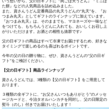
いう想いから、父の日ギフトに『肉ごぼ天うどん』『ミニぼ
た餅』などの人気商品を詰め込みました。
また、資さんうどん定番商品の丸天うどんの“丸天”を、『お
つまみ丸天』としてギフトのラインナップに加えています。
『おつまみ丸天』は、そのままでも、マヨネーズや一味など
をつけても、もちろんうどんに入れても、おいしくお召し上
がりいただけます。お酒との相性も抜群です♪
父の日ギフトの商品はすべて冷凍でお届けするため、好きな
タイミングで楽しめるのも喜ばれるポイントです。
今年の父の日の贈り物に、ぜひ、資さんうどんの“父の日ギ
フト”をご検討ください。
【父の日ギフト】商品ラインナップ
資さんうどんでは、3種類の【父の日ギフト】をご用意して
おります。
３種類の全ギフトに、“お父さんいつもありがとう”のメッセ
ージカードと、今治タオルハンカチを同封し、父の日限定の
熨斗（のし）付きでお届けいたします！