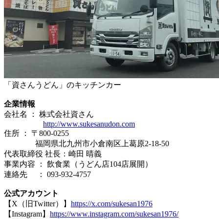
「資さんうどん」のキッチンカー
企業情報
会社名 ： 株式会社資さん
http://www.sukesanudon.com
住所 ： 〒800-0255
福岡県北九州市小倉南区上葛原2‐18‐50
代表取締役 社長：崎田 晴義
事業内容 ： 飲食業（うどん店104店展開）
連絡先 ： 093-932-4757
公式アカウント
【X（旧Twitter）】
https://x.com/sukesan1976
【Instagram】
https://www.instagram.com/sukesan1976/