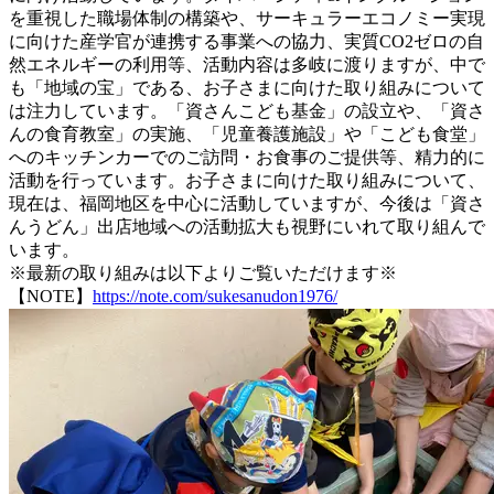
を重視した職場体制の構築や、サーキュラーエコノミー実現
に向けた産学官が連携する事業への協力、実質CO2ゼロの自
然エネルギーの利用等、活動内容は多岐に渡りますが、中で
も「地域の宝」である、お子さまに向けた取り組みについて
は注力しています。「資さんこども基金」の設立や、「資さ
んの食育教室」の実施、「児童養護施設」や「こども食堂」
へのキッチンカーでのご訪問・お食事のご提供等、精力的に
活動を行っています。お子さまに向けた取り組みについて、
現在は、福岡地区を中心に活動していますが、今後は「資さ
んうどん」出店地域への活動拡大も視野にいれて取り組んで
います。
※最新の取り組みは以下よりご覧いただけます※
【NOTE】
https://note.com/sukesanudon1976/