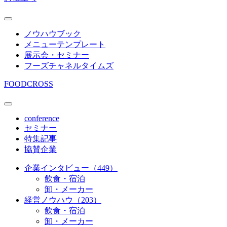
ノウハウブック
メニューテンプレート
展示会・セミナー
フーズチャネルタイムズ
FOODCROSS
conference
セミナー
特集記事
協賛企業
企業インタビュー（449）
飲食・宿泊
卸・メーカー
経営ノウハウ（203）
飲食・宿泊
卸・メーカー