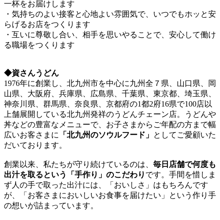
一杯をお届けします
・気持ちのよい接客と心地よい雰囲気で、いつでもホッと安
らげるお店をつくります
・互いに尊敬し合い、相手を思いやることで、安心して働け
る職場をつくります
◆資さんうどん
1976年に創業し、北九州市を中心に九州全７県、山口県、岡
山県、大阪府、兵庫県、広島県、千葉県、東京都、埼玉県、
神奈川県、群馬県、奈良県、京都府の1都2府16県で100店以
上舗展開している北九州発祥のうどんチェーン店。うどんや
丼などの豊富なメニューで、お子さまからご年配の方まで幅
広いお客さまに
「北九州のソウルフード」
としてご愛顧いた
だいております。
創業以来、私たちが守り続けているのは、
毎日店舗で何度も
出汁を取るという「手作り」のこだわり
です。手間を惜しま
ず人の手で取った出汁には、「おいしさ」はもちろんです
が、「お客さまにおいしいお食事を届けたい」という作り手
の想いが詰まっています。