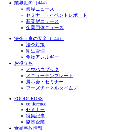
業界動向（444）
業界ニュース
セミナー・イベントレポート
新業態ニュース
企業団体ニュース
法令・食の安全（144）
法令対策
衛生管理
食物アレルギー
お役立ち
ノウハウブック
メニューテンプレート
展示会・セミナー
フーズチャネルタイムズ
FOODCROSS
conference
セミナー
特集記事
協賛企業
食品事故情報