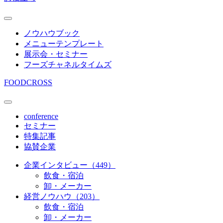
ノウハウブック
メニューテンプレート
展示会・セミナー
フーズチャネルタイムズ
FOODCROSS
conference
セミナー
特集記事
協賛企業
企業インタビュー（449）
飲食・宿泊
卸・メーカー
経営ノウハウ（203）
飲食・宿泊
卸・メーカー