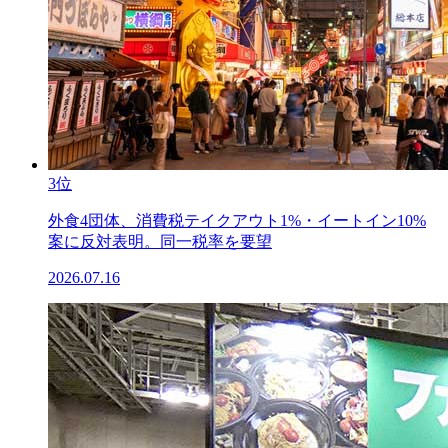
3位
外食4団体、消費税テイクアウト1%・イートイン10%
案に反対表明。同一税率を要望
2026.07.16