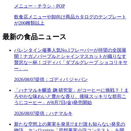
メニュー・チラシ・POP
飲食店メニューや卸向け商品カタログのテンプレート
が200種類以上
最新の食品ニュース
バレンタイン催事人気No.1フレーバーが待望の全国展
開！ナガノパープルとシャインマスカットが織りなす
贅沢な一杯！ゴディバ「ダブルグレープ ショコリキサ
ー」…
2026/08/07
提供：ゴディバ ジャパン
「ハナマルキ醸造 麹 研究室」がコーヒーに挑戦？！ま
ろやかな味わいと豊かな香り、後味スッキリな焙煎こ
うじコーヒー」が8月7日(金)発売開始
2026/08/07
提供：ハナマルキ
新たな空想上の果実を発見!?まだ誰も知らない発見の
物語 カンロ×pixiv「空想果実小説コンテスト」を開