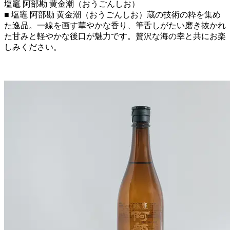
塩竈 阿部勘 黄金潮（おうごんしお）
■ 塩竈 阿部勘 黄金潮（おうごんしお）蔵の技術の粋を集め
た逸品。一線を画す華やかな香り、筆舌しがたい磨き抜かれ
た甘みと軽やかな後口が魅力です。贅沢な海の幸と共にお楽
しみください。