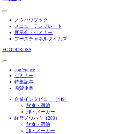
ノウハウブック
メニューテンプレート
展示会・セミナー
フーズチャネルタイムズ
FOODCROSS
conference
セミナー
特集記事
協賛企業
企業インタビュー（449）
飲食・宿泊
卸・メーカー
経営ノウハウ（203）
飲食・宿泊
卸・メーカー