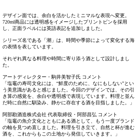
デザイン面では、余白を活かしたミニマルな表現へ変更。
720ml商品には透明感をイメージしたプリントビンを採用
し、正面ラベルには英語表記を追加しました。
シリーズ名である「潮」は、時間や季節によって変化する海
の表情を表しています。
それぞれ異なる料理や時間に寄り添う酒として設計しまし
た。
アートディレクター・駒井美智子氏 コメント
「塩竈の寿司文化には、“鮮度のために、なにもしない”とい
う美意識があると感じました。今回のデザインでは、その引
き算の感覚を、余白や透明感で表現しています。料理と並ん
だ時に自然に馴染み、静かに存在する酒を目指しました。」
阿部勘酒造株式会社 代表取締役・阿部昌弘 コメント
「塩竈の魚介文化とともにある酒として、もう一度ブランド
の軸を見つめ直しました。料理を引き立て、自然と杯が進む
酒を、これからもこの土地から発信していきます。」