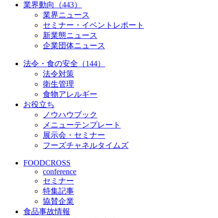
業界動向（443）
業界ニュース
セミナー・イベントレポート
新業態ニュース
企業団体ニュース
法令・食の安全（144）
法令対策
衛生管理
食物アレルギー
お役立ち
ノウハウブック
メニューテンプレート
展示会・セミナー
フーズチャネルタイムズ
FOODCROSS
conference
セミナー
特集記事
協賛企業
食品事故情報