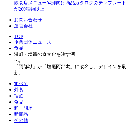
飲食店メニューや卸向け商品カタログのテンプレート
が200種類以上
お問い合わせ
運営会社
TOP
企業団体ニュース
食品
港町・塩竈の食文化を映す酒
へ。
「阿部勘」が「塩竈阿部勘」に改名し、デザインを刷
新。
すべて
外食
宿泊
食品
卸・問屋
新商品
その他