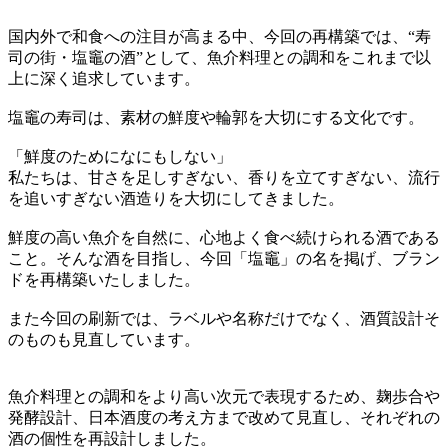
国内外で和食への注目が高まる中、今回の再構築では、“寿
司の街・塩竈の酒”として、魚介料理との調和をこれまで以
上に深く追求しています。
塩竈の寿司は、素材の鮮度や輪郭を大切にする文化です。
「鮮度のためになにもしない」
私たちは、甘さを足しすぎない、香りを立てすぎない、流行
を追いすぎない酒造りを大切にしてきました。
鮮度の高い魚介を自然に、心地よく食べ続けられる酒である
こと。そんな酒を目指し、今回「塩竈」の名を掲げ、ブラン
ドを再構築いたしました。
また今回の刷新では、ラベルや名称だけでなく、酒質設計そ
のものも見直しています。
魚介料理との調和をより高い次元で表現するため、麹歩合や
発酵設計、日本酒度の考え方まで改めて見直し、それぞれの
酒の個性を再設計しました。