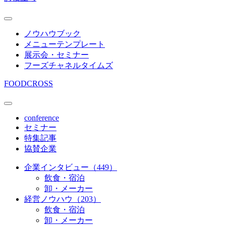
ノウハウブック
メニューテンプレート
展示会・セミナー
フーズチャネルタイムズ
FOODCROSS
conference
セミナー
特集記事
協賛企業
企業インタビュー（449）
飲食・宿泊
卸・メーカー
経営ノウハウ（203）
飲食・宿泊
卸・メーカー