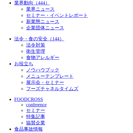
業界動向（444）
業界ニュース
セミナー・イベントレポート
新業態ニュース
企業団体ニュース
法令・食の安全（144）
法令対策
衛生管理
食物アレルギー
お役立ち
ノウハウブック
メニューテンプレート
展示会・セミナー
フーズチャネルタイムズ
FOODCROSS
conference
セミナー
特集記事
協賛企業
食品事故情報