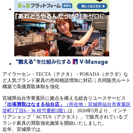
アイラーセン・TECTA（テクタ）・PORADA（ポラダ）な
ど人気ブランド家具の売却相談増加に対応｜共同販売ルート
構築で高価買取体制を強化
宮城県仙台市青葉区に拠点を構える総合リユースサービス
「出張買取はなまる仙台店」
（所在地：宮城県仙台市青葉区
堤町1丁目6－36 桂弐番館1階）
は、2026年5月より、インテ
リアショップ「ACTUS（アクタス）」で販売されているブ
ランド家具の買取強化施策を開始いたしました。
近年、宮城県では、