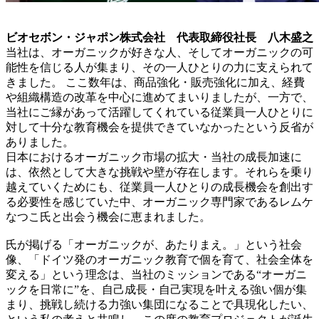
ビオセボン・ジャポン株式会社 代表取締役社長 八木盛之
当社は、オーガニックが好きな人、そしてオーガニックの可
能性を信じる人が集まり、その一人ひとりの力に支えられて
きました。 ここ数年は、商品強化・販売強化に加え、経費
や組織構造の改革を中心に進めてまいりましたが、一方で、
当社にご縁があって活躍してくれている従業員一人ひとりに
対して十分な教育機会を提供できていなかったという反省が
ありました。
日本におけるオーガニック市場の拡大・当社の成長加速に
は、依然として大きな挑戦や壁が存在します。それらを乗り
越えていくためにも、従業員一人ひとりの成長機会を創出す
る必要性を感じていた中、オーガニック専門家であるレムケ
なつこ氏と出会う機会に恵まれました。
氏が掲げる「オーガニックが、あたりまえ。」という社会
像、「ドイツ発のオーガニック教育で個を育て、社会全体を
変える」という理念は、当社のミッションである“オーガニ
ックを日常に”を、自己成長・自己実現を叶える強い個が集
まり、挑戦し続ける力強い集団になることで具現化したい、