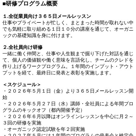
■研修プログラム概要
１.全従業員向け３６５日メールレッスン
仕事やプライベートが忙しく、まとまった時間が取れない中
でも気軽に取り組める１日１０分の講座を通じて、オーガニ
ックの基礎知識を身に付けます。
２.全社員向け研修
一緒に働く仲間と、仕事や人生観まで掘り下げた対話を通じ
て、個人の価値観や働く意味を言語化し、チームのクレドを
作り上げるワークプログラム。１年間のインプット・アウト
プットを経て、最終日に発表と表彰を実施します。
＜スケジュール＞
・２０２６年５月１日（金）より３６５日メールレッスン開
始
・２０２６年５月２７日（水）講師・全社員による年間プロ
グラムのキックオフ（都内開催予定）
・２０２６年６月以降はオンラインレッスンを中心に月２～
３回の研修を実施
・オーガニック認定試験を年２回実施
・２０２７年５月には１年間のプログラムの発表会と検定合