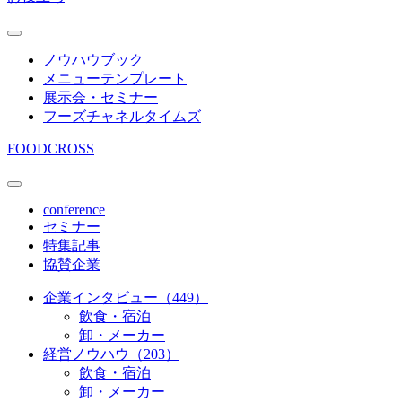
ノウハウブック
メニューテンプレート
展示会・セミナー
フーズチャネルタイムズ
FOODCROSS
conference
セミナー
特集記事
協賛企業
企業インタビュー（449）
飲食・宿泊
卸・メーカー
経営ノウハウ（203）
飲食・宿泊
卸・メーカー