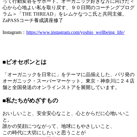
って行動変容をサポート。オーガニック好きな方に向けた＜
心から心地よい私を取り戻す、９０日間のコーチングプログ
ラム＞「THE THREAD」をレムケなつこ氏と共同主催。
ZaPASSコーチ養成講座修了
Instagram：
https://www.instagram.com/yoshio_wellbeing_life/
■ビオセボンとは
「オーガニックを日常に」をテーマに品揃えした、パリ発の
オーガニック・スーパーマーケット。東京・神奈川に２４店
舗と全国発送のオンラインストアを展開しています。
■私たちがめざすもの
おいしいこと、安全安心なこと、心とからだに心地いいこ
と。
誰かの笑顔につながって、地球にもやさしいこと、
この時代に大切にしたいと思うことが