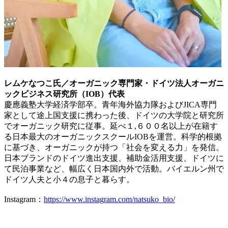
レムケなつこ氏／オーガニック専門家・ドイツ法人オーガニ
ックビジネス研究所（IOB）代表
慶應義塾大学経済学部卒。青年海外協力隊およびJICA専門
家として途上国支援に携わった後、ドイツの大学院と研究所
でオーガニック研究に従事。延べ１,６００名以上が在籍す
る日本最大のオーガニックスクールIOBを運営。科学的根拠
に基づき、オーガニックが持つ「社会を変える力」を発信。
日本ブランドのドイツ進出支援、補助金活用支援、ドイツに
て民泊事業など、幅広く日本国内外で活動。バイエルン州で
ドイツ人夫と小４の息子と暮らす。
Instagram：
https://www.instagram.com/natsuko_bio/