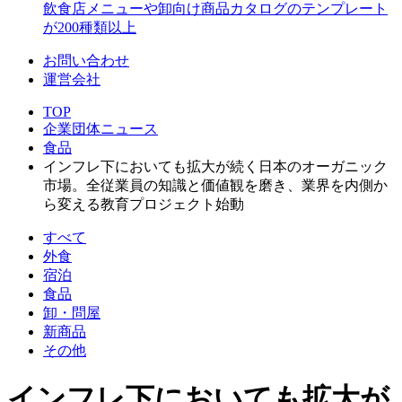
飲食店メニューや卸向け商品カタログのテンプレート
が200種類以上
お問い合わせ
運営会社
TOP
企業団体ニュース
食品
インフレ下においても拡大が続く日本のオーガニック
市場。全従業員の知識と価値観を磨き、業界を内側か
ら変える教育プロジェクト始動
すべて
外食
宿泊
食品
卸・問屋
新商品
その他
インフレ下においても拡大が