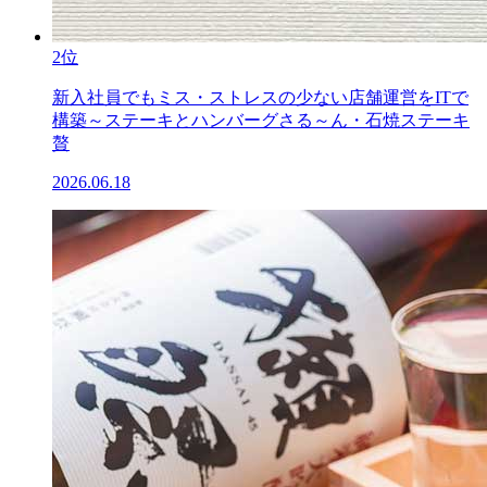
2位
新入社員でもミス・ストレスの少ない店舗運営をITで
構築～ステーキとハンバーグさる～ん・石焼ステーキ
贅
2026.06.18