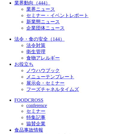
業界動向（444）
業界ニュース
セミナー・イベントレポート
新業態ニュース
企業団体ニュース
法令・食の安全（144）
法令対策
衛生管理
食物アレルギー
お役立ち
ノウハウブック
メニューテンプレート
展示会・セミナー
フーズチャネルタイムズ
FOODCROSS
conference
セミナー
特集記事
協賛企業
食品事故情報