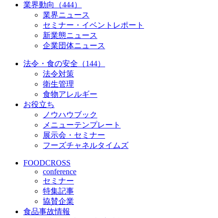
業界動向（444）
業界ニュース
セミナー・イベントレポート
新業態ニュース
企業団体ニュース
法令・食の安全（144）
法令対策
衛生管理
食物アレルギー
お役立ち
ノウハウブック
メニューテンプレート
展示会・セミナー
フーズチャネルタイムズ
FOODCROSS
conference
セミナー
特集記事
協賛企業
食品事故情報