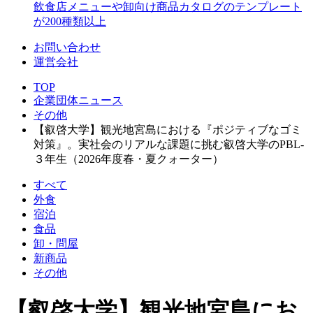
飲食店メニューや卸向け商品カタログのテンプレート
が200種類以上
お問い合わせ
運営会社
TOP
企業団体ニュース
その他
【叡啓大学】観光地宮島における『ポジティブなゴミ
対策』。実社会のリアルな課題に挑む叡啓大学のPBL-
３年生（2026年度春・夏クォーター）
すべて
外食
宿泊
食品
卸・問屋
新商品
その他
【叡啓大学】観光地宮島にお