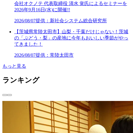
会社オクノテ 代表取締役 清水 覚氏によるセミナーを
2026年9月16日(水)に開催!!
2026/08/07
提供：新社会システム総合研究所
【茨城県常陸太田市】山梨・千葉だけじゃない！茨城
の「ぶどう・梨」の産地に今年もおいしい季節がやっ
てきました！
2026/08/07
提供：常陸太田市
もっと見る
ランキング