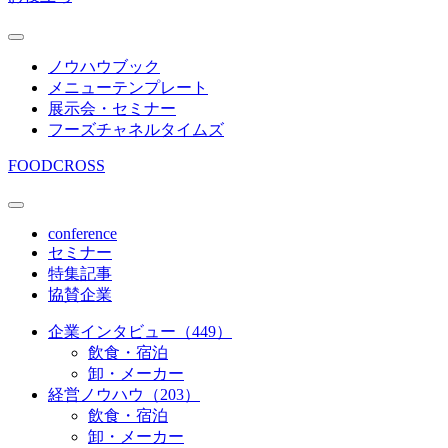
ノウハウブック
メニューテンプレート
展示会・セミナー
フーズチャネルタイムズ
FOODCROSS
conference
セミナー
特集記事
協賛企業
企業インタビュー（449）
飲食・宿泊
卸・メーカー
経営ノウハウ（203）
飲食・宿泊
卸・メーカー