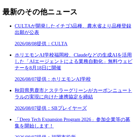
最新のその他ニュース
CULTAが開発したイチゴ3品種、農水省より品種登録
出願が公表
2026/08/08
提供：CULTA
ホリエモンAI学校福岡校、Claudeなどの生成AIを活用
した「AIエージェントによる業務自動化」無料ウェビ
ナーを8月18日に開催
2026/08/07
提供：ホリエモンAI学校
秋田県男鹿市とステラーグリーンがカーボンニュート
ラルの実現に向けた連携協定を締結
2026/08/07
提供：SBプレイヤーズ
「Deep Tech Expansion Program 2026」参加企業等の募
集を開始します！