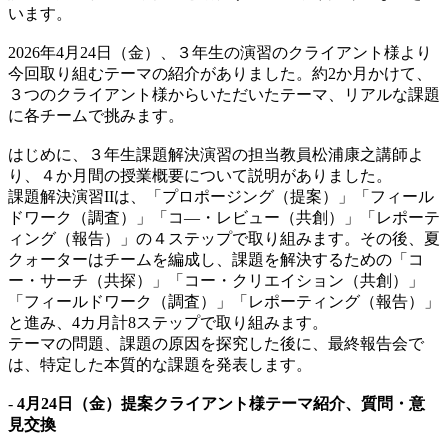
います。
2026年4月24日（金）、３年生の演習のクライアント様より
今回取り組むテーマの紹介がありました。約2か月かけて、
３つのクライアント様からいただいたテーマ、リアルな課題
に各チームで挑みます。
はじめに、３年生課題解決演習の担当教員松浦康之講師よ
り、４か月間の授業概要について説明がありました。
課題解決演習IIは、「プロポージング（提案）」「フィール
ドワーク（調査）」「コ―・レビュー（共創）」「レポーテ
ィング（報告）」の４ステップで取り組みます。その後、夏
クォーターはチームを編成し、課題を解決するための「コ
ー・サーチ（共探）」「コー・クリエイション（共創）」
「フィールドワーク（調査）」「レポーティング（報告）」
と進み、4カ月計8ステップで取り組みます。
テーマの問題、課題の原因を探究した後に、最終報告会で
は、特定した本質的な課題を発表します。
-
4月24日（金）提案クライアント様テーマ紹介、質問・意
見交換