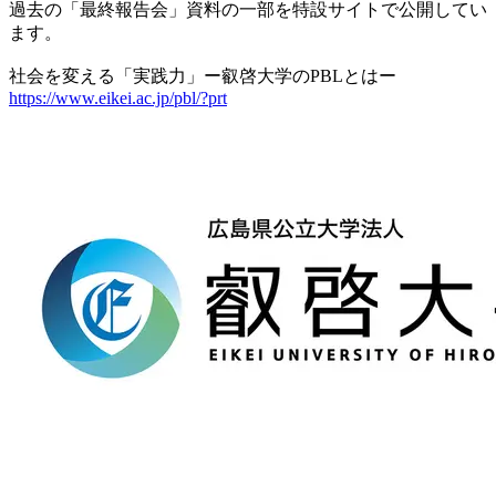
過去の「最終報告会」資料の一部を特設サイトで公開してい
ます。
社会を変える「実践力」ー叡啓大学のPBLとはー
https://www.eikei.ac.jp/pbl/?prt