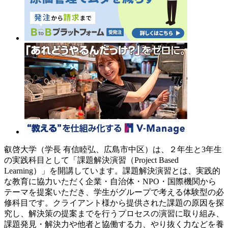
叡啓大学（学長 有信睦弘、広島市中区）は、２年生と3年生
の実践科目として「課題解決演習（Project Based
Learning）」を開講しています。課題解決演習とは、実践的
な教育に協力いただく企業・自治体・NPO・国際機関から
テーマを提案いただき、学生がグループで考える体験型の必
修科目です。クライアント様から提供された課題の原因を探
究し、解決策の提案までを行うプロセスの演習に取り組み、
課題発見・解決力や他者と協働する力、やり抜く力などを養