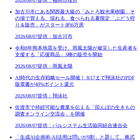
2026/08/07
提供：福岡市役所
加古川市にある関西最大級の「みとろ観光果樹園」そ
の場で買える、採れる、食べられる夏限定「ぶどう狩
り＆販売」がスタート/約6万房
2026/08/07
提供：加古川市
令和8年熊本地震を受け、雨風太陽が被災した生産者を
支援する「応援商品」3種の販売を開始
2026/08/07
提供：雨風太陽
AI時代の生存戦略セール開催！ 8/17まで翔泳社のPDF
版電書が40%ポイント還元
2026/08/07
提供：翔泳社
佐渡市で持続可能な農業を伝える「田んぼの生きもの
調査オンライン交流会」を開催
2026/08/07
提供：パルシステム生活協同組合連合会
「生成AI企画術-AI活用は問いが9割」と題して、株式