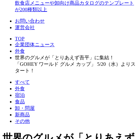
飲食店メニューや卸向け商品カタログのテンプレート
が200種類以上
お問い合わせ
運営会社
TOP
企業団体ニュース
外食
世界のグルメが「とりあえず吾平」に集結！
「GOHEY ワールド グルメ カップ」 5/20（水）よりス
タート！
すべて
外食
宿泊
食品
卸・問屋
新商品
その他
世界のグルメが「とりあえず