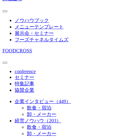
ノウハウブック
メニューテンプレート
展示会・セミナー
フーズチャネルタイムズ
FOODCROSS
conference
セミナー
特集記事
協賛企業
企業インタビュー（449）
飲食・宿泊
卸・メーカー
経営ノウハウ（203）
飲食・宿泊
卸・メーカー