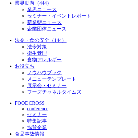
業界動向（444）
業界ニュース
セミナー・イベントレポート
新業態ニュース
企業団体ニュース
法令・食の安全（144）
法令対策
衛生管理
食物アレルギー
お役立ち
ノウハウブック
メニューテンプレート
展示会・セミナー
フーズチャネルタイムズ
FOODCROSS
conference
セミナー
特集記事
協賛企業
食品事故情報