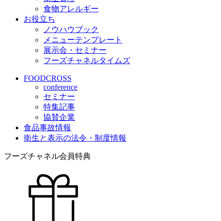
食物アレルギー
お役立ち
ノウハウブック
メニューテンプレート
展示会・セミナー
フーズチャネルタイムズ
FOODCROSS
conference
セミナー
特集記事
協賛企業
食品事故情報
衛生と表示の法令・制度情報
フーズチャネル会員特典