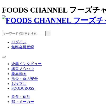
FOODS CHANNEL フー
ログイン
無料会員登録
企業インタビュー
経営ノウハウ
業界動向
法令・食の安全
お役立ち
FOODCROSS
飲食・宿泊
卸・メーカー