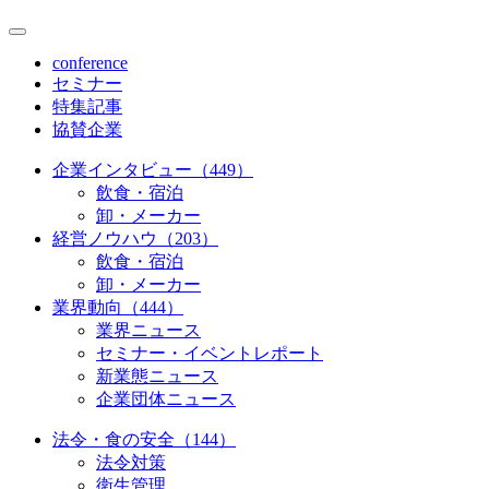
conference
セミナー
特集記事
協賛企業
企業インタビュー（449）
飲食・宿泊
卸・メーカー
経営ノウハウ（203）
飲食・宿泊
卸・メーカー
業界動向（444）
業界ニュース
セミナー・イベントレポート
新業態ニュース
企業団体ニュース
法令・食の安全（144）
法令対策
衛生管理