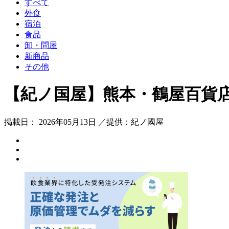
すべて
外食
宿泊
食品
卸・問屋
新商品
その他
【紀ノ国屋】熊本・鶴屋百貨店
掲載日： 2026年05月13日 ／提供：紀ノ國屋