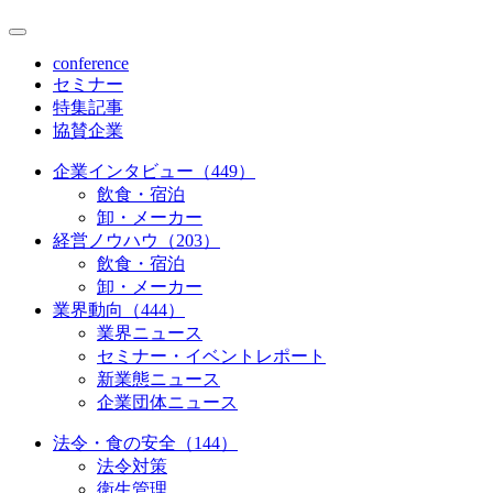
conference
セミナー
特集記事
協賛企業
企業インタビュー（449）
飲食・宿泊
卸・メーカー
経営ノウハウ（203）
飲食・宿泊
卸・メーカー
業界動向（444）
業界ニュース
セミナー・イベントレポート
新業態ニュース
企業団体ニュース
法令・食の安全（144）
法令対策
衛生管理