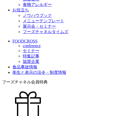
食物アレルギー
お役立ち
ノウハウブック
メニューテンプレート
展示会・セミナー
フーズチャネルタイムズ
FOODCROSS
conference
セミナー
特集記事
協賛企業
食品事故情報
衛生と表示の法令・制度情報
フーズチャネル会員特典