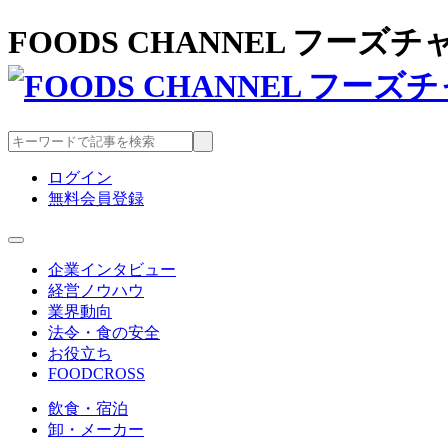
FOODS CHANNEL フー
ログイン
無料会員登録
企業インタビュー
経営ノウハウ
業界動向
法令・食の安全
お役立ち
FOODCROSS
飲食・宿泊
卸・メーカー