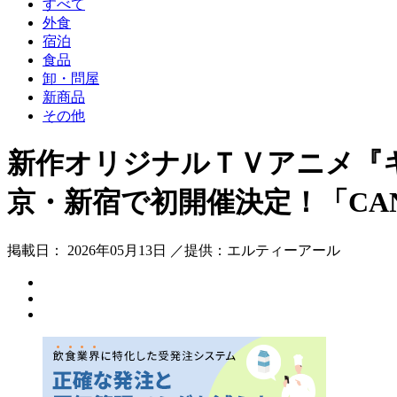
すべて
外食
宿泊
食品
卸・問屋
新商品
その他
新作オリジナルＴＶアニメ『
京・新宿で初開催決定！「CAND
掲載日： 2026年05月13日 ／提供：エルティーアール