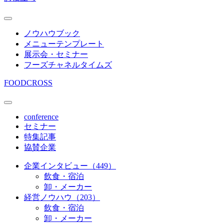
ノウハウブック
メニューテンプレート
展示会・セミナー
フーズチャネルタイムズ
FOODCROSS
conference
セミナー
特集記事
協賛企業
企業インタビュー（449）
飲食・宿泊
卸・メーカー
経営ノウハウ（203）
飲食・宿泊
卸・メーカー