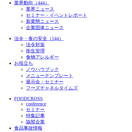
業界動向（444）
業界ニュース
セミナー・イベントレポート
新業態ニュース
企業団体ニュース
法令・食の安全（144）
法令対策
衛生管理
食物アレルギー
お役立ち
ノウハウブック
メニューテンプレート
展示会・セミナー
フーズチャネルタイムズ
FOODCROSS
conference
セミナー
特集記事
協賛企業
食品事故情報