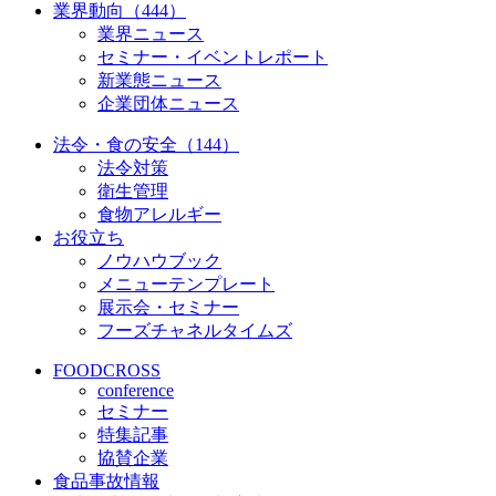
業界動向（444）
業界ニュース
セミナー・イベントレポート
新業態ニュース
企業団体ニュース
法令・食の安全（144）
法令対策
衛生管理
食物アレルギー
お役立ち
ノウハウブック
メニューテンプレート
展示会・セミナー
フーズチャネルタイムズ
FOODCROSS
conference
セミナー
特集記事
協賛企業
食品事故情報