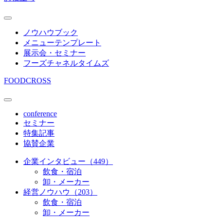
ノウハウブック
メニューテンプレート
展示会・セミナー
フーズチャネルタイムズ
FOODCROSS
conference
セミナー
特集記事
協賛企業
企業インタビュー（449）
飲食・宿泊
卸・メーカー
経営ノウハウ（203）
飲食・宿泊
卸・メーカー